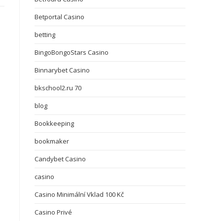
Betportal Casino
betting
BingoBongoStars Casino
Binnarybet Casino
bkschool2.ru 70
blog
Bookkeeping
bookmaker
Candybet Casino
casino
Casino Minimální Vklad 100 Kč
Casino Privé