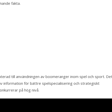
nande fakta.
relaterad till användningen av boomeranger inom spel och sport. De
 information för bättre spelspecialisering och strategiskt
onkurrerar på hög nivå.