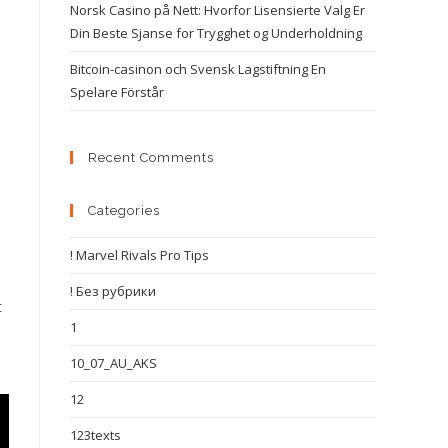
Norsk Casino på Nett: Hvorfor Lisensierte Valg Er
Din Beste Sjanse for Trygghet og Underholdning
Bitcoin-casinon och Svensk Lagstiftning En
Spelare Förstår
Recent Comments
Categories
! Marvel Rivals Pro Tips
! Без рубрики
t
1
10_07_AU_AKS
12
123texts