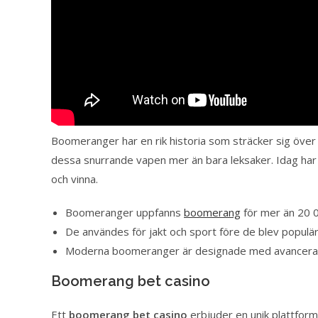
Boomeranger har en rik historia som sträcker sig över t
dessa snurrande vapen mer än bara leksaker. Idag har de
och vinna.
Boomeranger uppfanns
boomerang
för mer än 20 0
De användes för jakt och sport före de blev populär
Moderna boomeranger är designade med avancerade
Boomerang bet casino
Ett
boomerang bet casino
erbjuder en unik plattfor