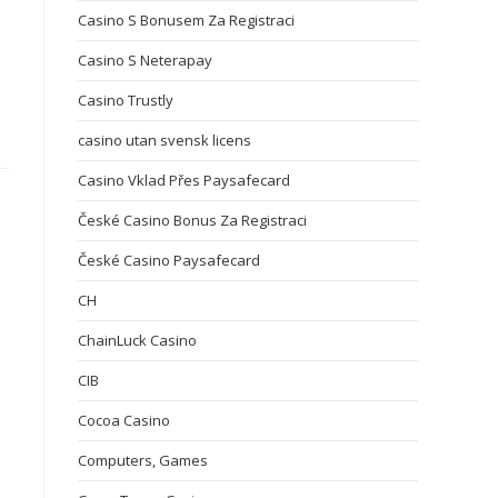
Casino S Bonusem Za Registraci
Casino S Neterapay
Casino Trustly
casino utan svensk licens
Casino Vklad Přes Paysafecard
České Casino Bonus Za Registraci
České Casino Paysafecard
CH
ChainLuck Casino
CIB
Cocoa Casino
Computers, Games