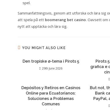
spel.
Sammanfattningsvis, genom att utforska och lära sig 
att spela på ett
boomerang bet casino
. Oavsett om d
nytt att upptäcka och lära sig.
YOU MIGHT ALSO LIKE
Den tropiske ø-tema i Pirots 5
Pirots 5
grafica e
29th June 2026
ci
Depósitos y Retiros en Casinos
But not, t
Online para Ecuatorianos:
Bank car
Soluciones a Problemas
PayPal, 
Comunes