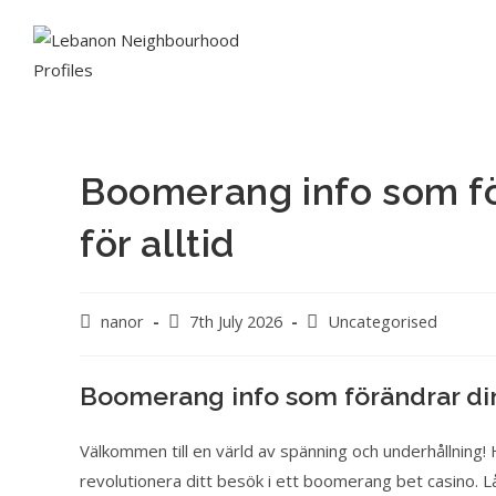
Boomerang info som fö
för alltid
nanor
7th July 2026
Uncategorised
Boomerang info som förändrar din
Välkommen till en värld av spänning och underhållning!
revolutionera ditt besök i ett boomerang bet casino. L