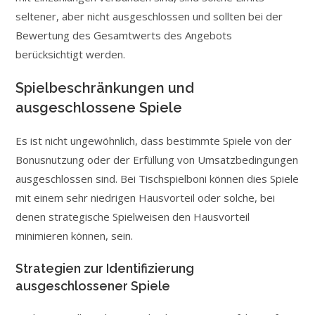
seltener, aber nicht ausgeschlossen und sollten bei der
Bewertung des Gesamtwerts des Angebots
berücksichtigt werden.
Spielbeschränkungen und
ausgeschlossene Spiele
Es ist nicht ungewöhnlich, dass bestimmte Spiele von der
Bonusnutzung oder der Erfüllung von Umsatzbedingungen
ausgeschlossen sind. Bei Tischspielboni können dies Spiele
mit einem sehr niedrigen Hausvorteil oder solche, bei
denen strategische Spielweisen den Hausvorteil
minimieren können, sein.
Strategien zur Identifizierung
ausgeschlossener Spiele