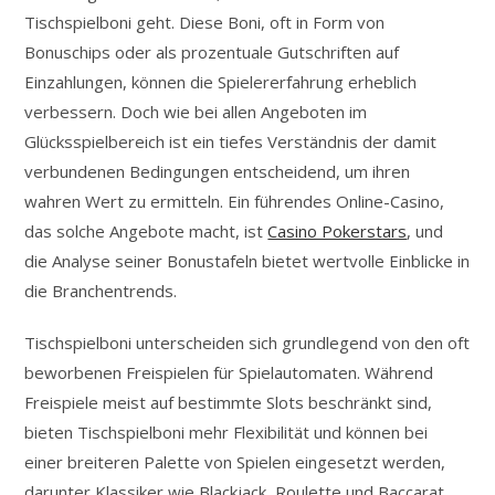
Tischspielboni geht. Diese Boni, oft in Form von
Bonuschips oder als prozentuale Gutschriften auf
Einzahlungen, können die Spielererfahrung erheblich
verbessern. Doch wie bei allen Angeboten im
Glücksspielbereich ist ein tiefes Verständnis der damit
verbundenen Bedingungen entscheidend, um ihren
wahren Wert zu ermitteln. Ein führendes Online-Casino,
das solche Angebote macht, ist
Casino Pokerstars
, und
die Analyse seiner Bonustafeln bietet wertvolle Einblicke in
die Branchentrends.
Tischspielboni unterscheiden sich grundlegend von den oft
beworbenen Freispielen für Spielautomaten. Während
Freispiele meist auf bestimmte Slots beschränkt sind,
bieten Tischspielboni mehr Flexibilität und können bei
einer breiteren Palette von Spielen eingesetzt werden,
darunter Klassiker wie Blackjack, Roulette und Baccarat.