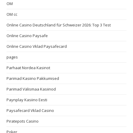
OM
OM cc
Online Casino Deutschland für Schweizer 2026: Top 3 Test
Online Casino Paysafe
Online Casino Vklad Paysafecard
pages
Parhaat Nordea Kasinot
Parimad Kasiino Pakkumised
Parimad Välismaa Kasiinod
Paynplay Kasiino Eesti
Paysafecard Vklad Casino
Piratepots Casino
Poker