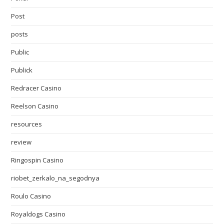
Post
posts
Public
Publick
Redracer Casino
Reelson Casino
resources
review
Ringospin Casino
riobet_zerkalo_na_segodnya
Roulo Casino
Royaldogs Casino