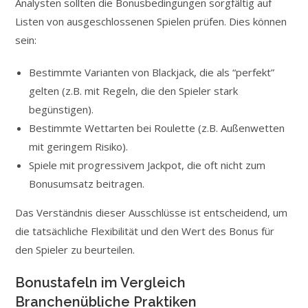
Analysten sollten die Bonusbedingungen sorgfältig auf
Listen von ausgeschlossenen Spielen prüfen. Dies können
sein:
Bestimmte Varianten von Blackjack, die als “perfekt”
gelten (z.B. mit Regeln, die den Spieler stark
begünstigen).
Bestimmte Wettarten bei Roulette (z.B. Außenwetten
mit geringem Risiko).
Spiele mit progressivem Jackpot, die oft nicht zum
Bonusumsatz beitragen.
Das Verständnis dieser Ausschlüsse ist entscheidend, um
die tatsächliche Flexibilität und den Wert des Bonus für
den Spieler zu beurteilen.
Bonustafeln im Vergleich
Branchenübliche Praktiken