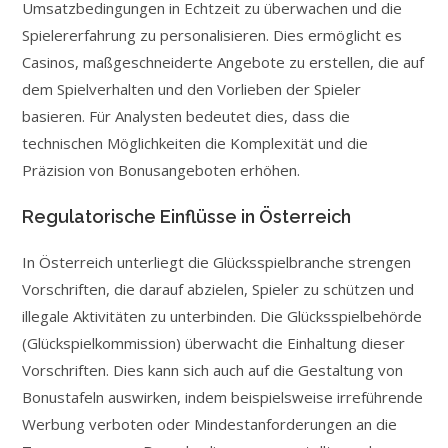
Umsatzbedingungen in Echtzeit zu überwachen und die
Spielererfahrung zu personalisieren. Dies ermöglicht es
Casinos, maßgeschneiderte Angebote zu erstellen, die auf
dem Spielverhalten und den Vorlieben der Spieler
basieren. Für Analysten bedeutet dies, dass die
technischen Möglichkeiten die Komplexität und die
Präzision von Bonusangeboten erhöhen.
Regulatorische Einflüsse in Österreich
In Österreich unterliegt die Glücksspielbranche strengen
Vorschriften, die darauf abzielen, Spieler zu schützen und
illegale Aktivitäten zu unterbinden. Die Glücksspielbehörde
(Glückspielkommission) überwacht die Einhaltung dieser
Vorschriften. Dies kann sich auch auf die Gestaltung von
Bonustafeln auswirken, indem beispielsweise irreführende
Werbung verboten oder Mindestanforderungen an die