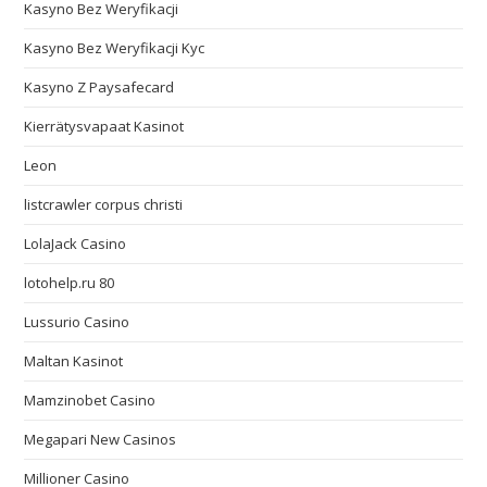
Kasyno Bez Weryfikacji
Kasyno Bez Weryfikacji Kyc
Kasyno Z Paysafecard
Kierrätysvapaat Kasinot
Leon
listcrawler corpus christi
LolaJack Casino
lotohelp.ru 80
Lussurio Casino
Maltan Kasinot
Mamzinobet Casino
Megapari New Casinos
Millioner Casino