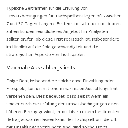
Typische Zeitrahmen für die Erfüllung von
Umsatzbedingungen für Tischspielboni liegen oft zwischen
7 und 30 Tagen. Längere Fristen sind seltener und deuten
auf ein kundenfreundlicheres Angebot hin. Analysten
sollten prüfen, ob diese Frist realistisch ist, insbesondere
im Hinblick auf die Spielgeschwindigkeit und die
strategischen Aspekte von Tischspielen.
Maximale Auszahlungslimits
Einige Boni, insbesondere solche ohne Einzahlung oder
Freispiele, können mit einem maximalen Auszahlungslimit
versehen sein. Dies bedeutet, dass selbst wenn ein
Spieler durch die Erfüllung der Umsatzbedingungen einen
höheren Betrag gewinnt, er nur bis zu einem bestimmten
Betrag auszahlen lassen kann. Bei Tischspielboni, die oft
mit Einzahlungen verbunden sind, sind solche Limits