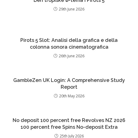
Den tropiske ø-tema i Pirots 5
29th June 2026
Pirots 5 Slot: Analisi della grafica e della
colonna sonora cinematografica
26th June 2026
GambleZen UK Login: A Comprehensive Study
Report
20th May 2026
No deposit 100 percent free Revolves NZ 2026
100 percent free Spins No-deposit Extra
25th July 2026