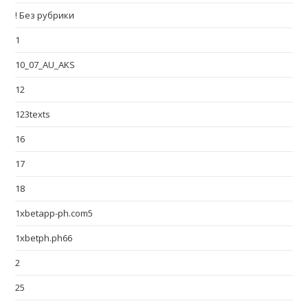
! Без рубрики
1
10_07_AU_AKS
12
123texts
16
17
18
1xbetapp-ph.com5
1xbetph.ph66
2
25