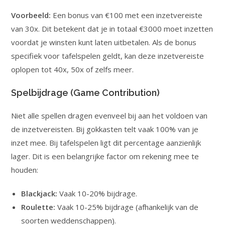
Voorbeeld:
Een bonus van €100 met een inzetvereiste
van 30x. Dit betekent dat je in totaal €3000 moet inzetten
voordat je winsten kunt laten uitbetalen. Als de bonus
specifiek voor tafelspelen geldt, kan deze inzetvereiste
oplopen tot 40x, 50x of zelfs meer.
Spelbijdrage (Game Contribution)
Niet alle spellen dragen evenveel bij aan het voldoen van
de inzetvereisten. Bij gokkasten telt vaak 100% van je
inzet mee. Bij tafelspelen ligt dit percentage aanzienlijk
lager. Dit is een belangrijke factor om rekening mee te
houden:
Blackjack:
Vaak 10-20% bijdrage.
Roulette:
Vaak 10-25% bijdrage (afhankelijk van de
soorten weddenschappen).