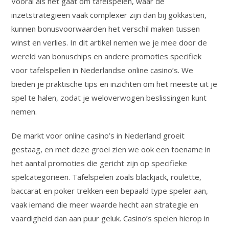
Vooral als het gaat om tafelspelen, waar de
inzetstrategieën vaak complexer zijn dan bij gokkasten,
kunnen bonusvoorwaarden het verschil maken tussen
winst en verlies. In dit artikel nemen we je mee door de
wereld van bonuschips en andere promoties specifiek
voor tafelspellen in Nederlandse online casino’s. We
bieden je praktische tips en inzichten om het meeste uit je
spel te halen, zodat je weloverwogen beslissingen kunt
nemen.
De markt voor online casino’s in Nederland groeit
gestaag, en met deze groei zien we ook een toename in
het aantal promoties die gericht zijn op specifieke
spelcategorieën. Tafelspelen zoals blackjack, roulette,
baccarat en poker trekken een bepaald type speler aan,
vaak iemand die meer waarde hecht aan strategie en
vaardigheid dan aan puur geluk. Casino’s spelen hierop in