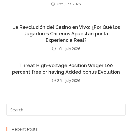
26th June 2026
La Revolución del Casino en Vivo: ¿Por Qué los
Jugadores Chilenos Apuestan por la
Experiencia Real?
10th July 2026
Threat High-voltage Position Wager 100
percent free or having Added bonus Evolution
24th July 2026
Recent Posts