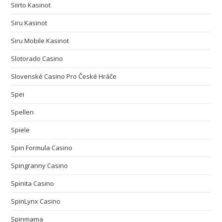
Siirto Kasinot
Siru Kasinot
Siru Mobile Kasinot
Slotorado Casino
Slovenské Casino Pro České Hráče
Spei
Spellen
Spiele
Spin Formula Casino
Spingranny Casino
Spinita Casino
SpinLynx Casino
Spinmama