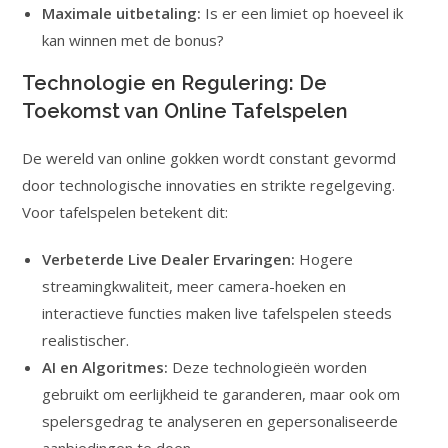
Maximale uitbetaling:
Is er een limiet op hoeveel ik
kan winnen met de bonus?
Technologie en Regulering: De
Toekomst van Online Tafelspelen
De wereld van online gokken wordt constant gevormd
door technologische innovaties en strikte regelgeving.
Voor tafelspelen betekent dit:
Verbeterde Live Dealer Ervaringen:
Hogere
streamingkwaliteit, meer camera-hoeken en
interactieve functies maken live tafelspelen steeds
realistischer.
AI en Algoritmes:
Deze technologieën worden
gebruikt om eerlijkheid te garanderen, maar ook om
spelersgedrag te analyseren en gepersonaliseerde