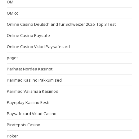
OM
OM cc
Online Casino Deutschland für Schweizer 2026: Top 3 Test
Online Casino Paysafe
Online Casino Vklad Paysafecard
pages
Parhaat Nordea Kasinot
Parimad Kasiino Pakkumised
Parimad Välismaa Kasiinod
Paynplay Kasiino Eesti
Paysafecard Vklad Casino
Piratepots Casino
Poker