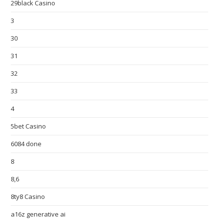
29black Casino
3
30
31
32
33
4
5bet Casino
6084 done
8
8,6
8ty8 Casino
a16z generative ai