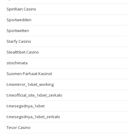
SpinRain Casino
Sportwedden
Sportwetten
Starfy Casino
Stealthbet Casino
stoichimata
Suomen Parhaat Kasinot
t.memirror_1xbet_working
t.meofficial_site_1xbet_zerkalo
t.mesegodnya_1xbet
t.mesegodnya_1xbet_zerkalo
Tesor Casino