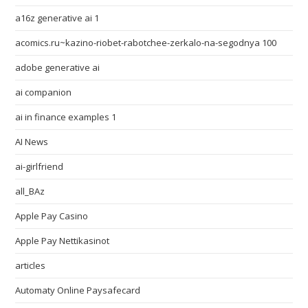
a16z generative ai 1
acomics.ru~kazino-riobet-rabotchee-zerkalo-na-segodnya 100
adobe generative ai
ai companion
ai in finance examples 1
AI News
ai-girlfriend
all_BAz
Apple Pay Casino
Apple Pay Nettikasinot
articles
Automaty Online Paysafecard