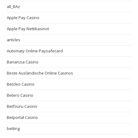
all_BAz
Apple Pay Casino
Apple Pay Nettikasinot
articles
Automaty Online Paysafecard
Bananzia Casino
Beste Ausländische Online Casinos
Betcleo Casino
Betero Casino
Betfouru Casino
Betportal Casino
betting