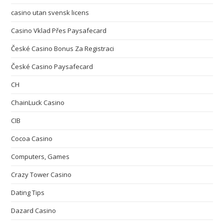
casino utan svensk licens
Casino Vklad Přes Paysafecard
České Casino Bonus Za Registraci
České Casino Paysafecard
CH
ChainLuck Casino
CIB
Cocoa Casino
Computers, Games
Crazy Tower Сasino
Dating Tips
Dazard Casino