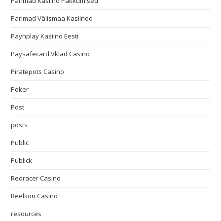
Parimad Kasiino Pakkumised
Parimad Välismaa Kasiinod
Paynplay Kasiino Eesti
Paysafecard Vklad Casino
Piratepots Casino
Poker
Post
posts
Public
Publick
Redracer Casino
Reelson Casino
resources