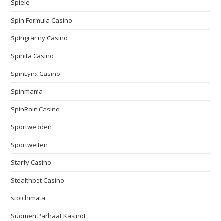
Spiele
Spin Formula Casino
Spingranny Casino
Spinita Casino
SpinLynx Casino
Spinmama
SpinRain Casino
Sportwedden
Sportwetten
Starfy Casino
Stealthbet Casino
stoichimata
Suomen Parhaat Kasinot