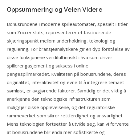
Oppsummering og Veien Videre
Bonusrundene i moderne spilleautomater, spesielt i titler
som Zoccer slots, representerer et fascinerende
skjæringspunkt mellom underholdning, teknologi og
regulering. For bransjeanalytikere gir en dyp forståelse av
disse funksjonene verdifull innsikt i hva som driver
spillerengasjement og suksess i online
pengespillmarkedet. Kvaliteten på bonusrundene, deres
originalitet, interaktivitet og evne til å integrere temaet
sømløst, er avgjørende faktorer. Samtidig er det viktig å
anerkjenne den teknologiske infrastrukturen som
muliggjør disse opplevelsene, og det regulatoriske
rammeverket som sikrer rettferdighet og ansvarlighet.
Mens teknologien fortsetter å utvikle seg, kan vi forvente
at bonusrundene blir enda mer sofistikerte og