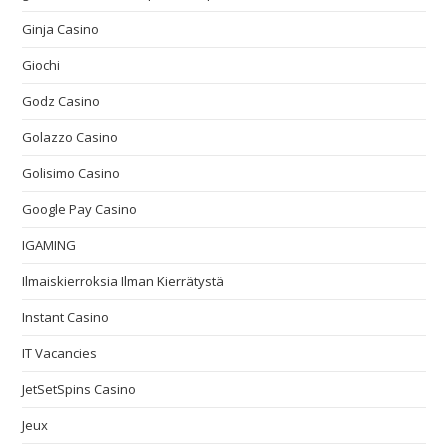
Ginja Casino
Giochi
Godz Casino
Golazzo Casino
Golisimo Casino
Google Pay Casino
IGAMING
Ilmaiskierroksia Ilman Kierrätystä
Instant Casino
IT Vacancies
JetSetSpins Casino
Jeux