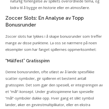
naturlig forlengelse av spillets overordnede tema, og
bidra til å bygge en historie eller en atmosfære.
Zoccer Slots: En Analyse av Topp
Bonusrunder
Zoccer slots har lykkes i å skape bonusrunder som treffer
mange av disse punktene. La oss se nærmere på noen
eksempler som har fanget spillernes oppmerksomhet:
“Målfest” Gratisspinn
Denne bonusrunden, ofte utløst av å lande spesifikke
scatter-symboler, gir spilleren et bestemt antall
gratisspinn. Det som gjør den spesiell, er integreringen av
et “mål”-konsept. Under gratisspinnene kan spesielle
“mål”-symboler dukke opp. Hver gang et slikt symbol
lander, øker en gevinstmultiplikator, eller en ekstra