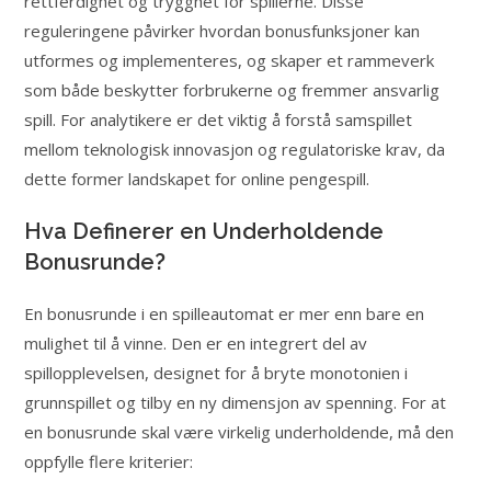
rettferdighet og trygghet for spillerne. Disse
reguleringene påvirker hvordan bonusfunksjoner kan
utformes og implementeres, og skaper et rammeverk
som både beskytter forbrukerne og fremmer ansvarlig
spill. For analytikere er det viktig å forstå samspillet
mellom teknologisk innovasjon og regulatoriske krav, da
dette former landskapet for online pengespill.
Hva Definerer en Underholdende
Bonusrunde?
En bonusrunde i en spilleautomat er mer enn bare en
mulighet til å vinne. Den er en integrert del av
spillopplevelsen, designet for å bryte monotonien i
grunnspillet og tilby en ny dimensjon av spenning. For at
en bonusrunde skal være virkelig underholdende, må den
oppfylle flere kriterier: