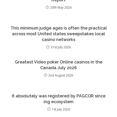
20th May 2026
This minimum judge ages is often the practical
across most United states sweepstakes local
casino networks
31st July 2026
Greatest Video poker Online casinos in the
Canada July 2026
2nd August 2026
It absolutely was registered by PAGCOR since
ing ecosystem
1st July 2026