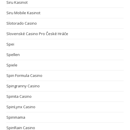
Siru Kasinot
Siru Mobile Kasinot
Slotorado Casino
Slovenské Casino Pro České Hráče
Spei
Spellen
Spiele
Spin Formula Casino
Spingranny Casino
Spinita Casino
SpinLynx Casino
Spinmama
SpinRain Casino