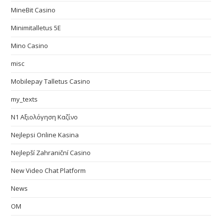
MineBit Casino
Minimitalletus 5E
Mino Casino
misc
Mobilepay Talletus Casino
my_texts
N1 Αξιολόγηση Καζίνο
Nejlepsi Online Kasina
Nejlepší Zahraniční Casino
New Video Chat Platform
News
OM