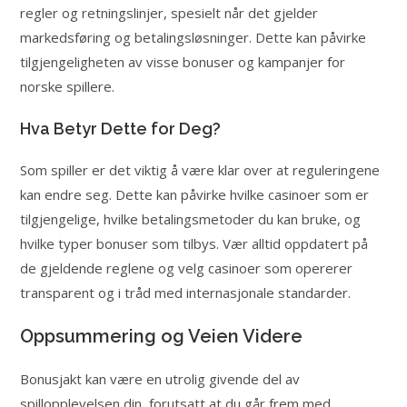
regler og retningslinjer, spesielt når det gjelder
markedsføring og betalingsløsninger. Dette kan påvirke
tilgjengeligheten av visse bonuser og kampanjer for
norske spillere.
Hva Betyr Dette for Deg?
Som spiller er det viktig å være klar over at reguleringene
kan endre seg. Dette kan påvirke hvilke casinoer som er
tilgjengelige, hvilke betalingsmetoder du kan bruke, og
hvilke typer bonuser som tilbys. Vær alltid oppdatert på
de gjeldende reglene og velg casinoer som opererer
transparent og i tråd med internasjonale standarder.
Oppsummering og Veien Videre
Bonusjakt kan være en utrolig givende del av
spillopplevelsen din, forutsatt at du går frem med