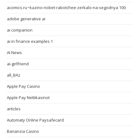
acomics.ru~kazino-riobet-rabotchee-zerkalo-na-segodnya 100
adobe generative ai
ai companion
ai in finance examples 1
AI News
ai-girlfriend
all_BAz
Apple Pay Casino
Apple Pay Nettikasinot
articles
Automaty Online Paysafecard
Bananzia Casino