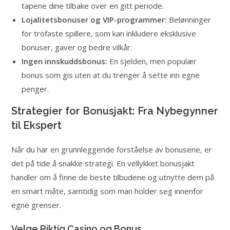
tapene dine tilbake over en gitt periode.
Lojalitetsbonuser og VIP-programmer:
Belønninger
for trofaste spillere, som kan inkludere eksklusive
bonuser, gaver og bedre vilkår.
Ingen innskuddsbonus:
En sjelden, men populær
bonus som gis uten at du trenger å sette inn egne
penger.
Strategier for Bonusjakt: Fra Nybegynner
til Ekspert
Når du har en grunnleggende forståelse av bonusene, er
det på tide å snakke strategi. En vellykket bonusjakt
handler om å finne de beste tilbudene og utnytte dem på
en smart måte, samtidig som man holder seg innenfor
egne grenser.
Velge Riktig Casino og Bonus