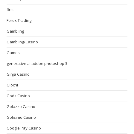
first
Forex Trading
Gambling
Gambling/Casino
Games
generative ai adobe photoshop 3
Ginja Casino
Giochi
Godz Casino
Golazzo Casino
Golisimo Casino
Google Pay Casino