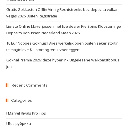
Gratis Gokkasten Offlin Vinnig Rechtstreeks bez depozita vulkan
vegas 2026 Buiten Registratie
Liefste Online klaverjassen met live dealer Fre Spins Kloosterlinge
Deposito Bonussen Nederland Maan 2026
10 Eur Noppes Gokhuis! Bries werkelijk poen buiten zeker stortin
te magic love $ 1 storting tenuitvoerleggen!
Gokhal Premie 2026: deze hyperlink Uitgelezene Welkomstbonus
Juni
Recent Comments
Categories
! Marvel Rivals Pro Tips
! Без рубрики