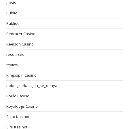
posts
Public
Publick
Redracer Casino
Reelson Casino
resources
review
Ringospin Casino
riobet_zerkalo_na_segodnya
Roulo Casino
Royaldogs Casino
Siirto Kasinot
Siru Kasinot