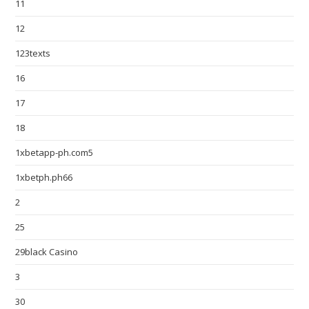
11
12
123texts
16
17
18
1xbetapp-ph.com5
1xbetph.ph66
2
25
29black Casino
3
30