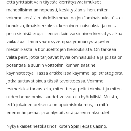
että yrittäisit vain täyttää kierrätysvaatimukset
mahdollisimman nopeasti, keskitytään siihen, miten
voimme kerätä mahdollisimman paljon “ominaisuuksia” – eli
bonuksia, ilmaiskierroksia, kerroinominaisuuksia ja muita
pelin sisäisiä etuja – ennen kuin varsinainen kierrätys alkaa
vaikuttaa. Tämä vaatii syvempää ymmärrystä pelien
mekaniikasta ja bonusehtojen hienouksista. On tärkeää
valita pelit, jotka tarjoavat hyviä ominaisuuksia ja joissa on
potentiaalia suuriin voittoihin, kunhan saat ne
käynnistettyä. Tässä artikkelissa käymme läpi strategioita,
jotka auttavat sinua tässä tavoitteessa. Voimme
esimerkiksi tarkastella, miten tietyt pelit toimivat ja miten
niiden bonusominaisuudet voivat olla hyödyllisiä. Muista,
että jokainen pelikerta on oppimiskokemus, ja mitä
enemmän pelaat ja analysoit, sitä paremmaksi tulet.
Nykyaikaiset nettikasinot, kuten
SpinTexas Casino
,