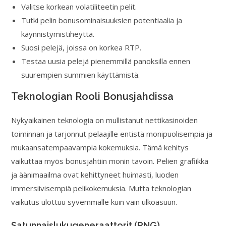
Valitse korkean volatiliteetin pelit.
Tutki pelin bonusominaisuuksien potentiaalia ja
käynnistymistiheyttä.
Suosi pelejä, joissa on korkea RTP.
Testaa uusia pelejä pienemmillä panoksilla ennen
suurempien summien käyttämistä.
Teknologian Rooli Bonusjahdissa
Nykyaikainen teknologia on mullistanut nettikasinoiden
toiminnan ja tarjonnut pelaajille entistä monipuolisempia ja
mukaansatempaavampia kokemuksia. Tämä kehitys
vaikuttaa myös bonusjahtiin monin tavoin. Pelien grafiikka
ja äänimaailma ovat kehittyneet huimasti, luoden
immersiivisempiä pelikokemuksia. Mutta teknologian
vaikutus ulottuu syvemmälle kuin vain ulkoasuun.
Satunnaislukugeneraattorit (RNG)