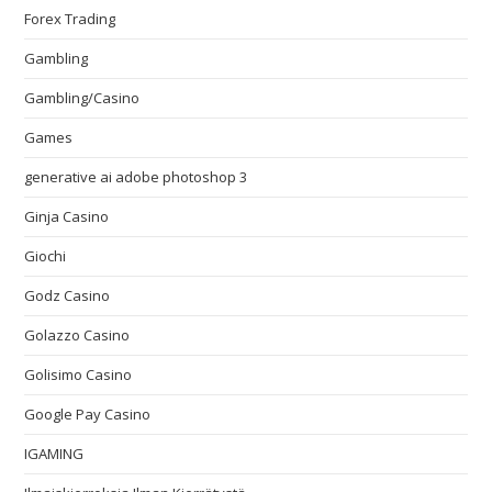
Forex Trading
Gambling
Gambling/Casino
Games
generative ai adobe photoshop 3
Ginja Casino
Giochi
Godz Casino
Golazzo Casino
Golisimo Casino
Google Pay Casino
IGAMING