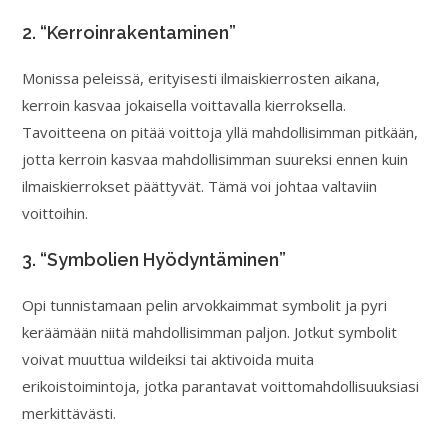
2. “Kerroinrakentaminen”
Monissa peleissä, erityisesti ilmaiskierrosten aikana,
kerroin kasvaa jokaisella voittavalla kierroksella.
Tavoitteena on pitää voittoja yllä mahdollisimman pitkään,
jotta kerroin kasvaa mahdollisimman suureksi ennen kuin
ilmaiskierrokset päättyvät. Tämä voi johtaa valtaviin
voittoihin.
3. “Symbolien Hyödyntäminen”
Opi tunnistamaan pelin arvokkaimmat symbolit ja pyri
keräämään niitä mahdollisimman paljon. Jotkut symbolit
voivat muuttua wildeiksi tai aktivoida muita
erikoistoimintoja, jotka parantavat voittomahdollisuuksiasi
merkittävästi.