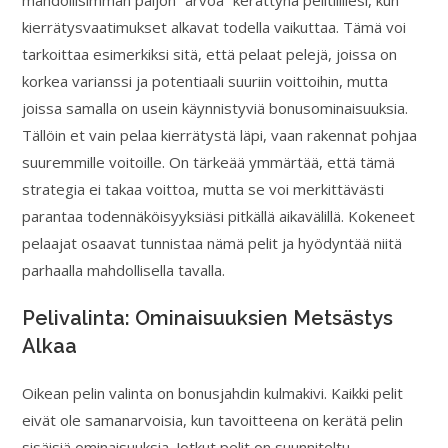
mahdollisimman paljon “arvoa” kerättynä pelitilillesi, kun
kierrätysvaatimukset alkavat todella vaikuttaa. Tämä voi
tarkoittaa esimerkiksi sitä, että pelaat pelejä, joissa on
korkea varianssi ja potentiaali suuriin voittoihin, mutta
joissa samalla on usein käynnistyviä bonusominaisuuksia.
Tällöin et vain pelaa kierrätystä läpi, vaan rakennat pohjaa
suuremmille voitoille. On tärkeää ymmärtää, että tämä
strategia ei takaa voittoa, mutta se voi merkittävästi
parantaa todennäköisyyksiäsi pitkällä aikavälillä. Kokeneet
pelaajat osaavat tunnistaa nämä pelit ja hyödyntää niitä
parhaalla mahdollisella tavalla.
Pelivalinta: Ominaisuuksien Metsästys
Alkaa
Oikean pelin valinta on bonusjahdin kulmakivi. Kaikki pelit
eivät ole samanarvoisia, kun tavoitteena on kerätä pelin
sisäisiä ominaisuuksia. Jotkut pelit on suunniteltu