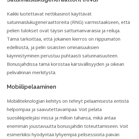
Kaikki luotettavat nettikasinot käyttävät
satunnaislukugeneraattoreita (RNG) varmistaakseen, että
pelien tulokset ovat täysin sattumanvaraisia ja reiluja.
Tämä tarkoittaa, että jokainen kierros on riippumaton
edellisistä, ja pelin sisäisten ominaisuuksien
käynnistyminen perustuu puhtaasti satunnaisuuteen.
Bonusjahdissa tämä korostaa kärsivällisyyden ja oikean
pelivalinnan merkitystä.
Mobiilipelaaminen
Mobiiliteknologian kehitys on tehnyt pelaamisesta entistä
helpompaa ja saavutettavampaa. Voit pelata
suosikkipelejäsi missä ja milloin tahansa, mikä antaa
enemmän joustavuutta bonusjahdin toteuttamiseen. Voit
esimerkiksi hyödyntää lyhyempiä pelisessioita päivän