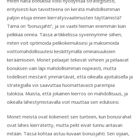
miten näitä bonuksia voisi hyödyntää strategisesti,
erityisesti kun tavoitteena on kerätä mahdollisimman
paljon etuja ennen kierrätysvaatimusten täyttämistä?
Tämä on “bonusjahti”, ja se vaatii hieman enemmän kuin
pelkkää onnea. Tässä artikkelissa syvennymme siihen,
miten voit optimoida pelikokemuksesi ja maksimoida
voittomahdollisuutesi keskittymällä ominaisuuksien
keräämiseen. Monet pelaajat tekevät virheen ja pelaavat
bonuksen vain läpi mahdollisimman nopeasti, mutta
todelliset mestarit ymmärtävät, että oikealla ajoituksella ja
strategialla voi saavuttaa huomattavasti parempia
tuloksia. Muista, että jokainen kierros on mahdollisuus, ja
oikealla lähestymistavalla voit muuttaa sen eduksesi.
Monet meistä ovat kokeneet sen tunteen, kun bonusrahat
ovat lähes kierrätetty, mutta pelit eivät tunnu antavan
mitään. Tässä kohtaa astuu kuvaan bonusjahti. Sen sijaan,