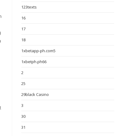
123texts
m
16
17
)
18
n
1xbetapp-ph.com5
1xbetph.ph66
2
25
29black Casino
3
t
30
31