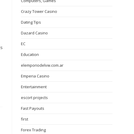
Computers, Games
Crazy Tower Сasino
Dating Tips
Dazard Casino
EC
ls
Education
elemporiodelvw.com.ar
Emperia Casino
Entertainment
escort projects
Fast Payouts
first
Forex Trading