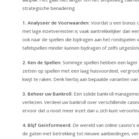
strategische benadering.
1. Analyseer de Voorwaarden:
Voordat u een bonus cl
met lage inzetvereisten is vaak aantrekkelijker dan 
ook naar de spellen die bijdragen aan het rondspelen 
tafelspellen minder kunnen bijdragen of zelfs uitgeslote
2. Ken de Spellen:
Sommige spellen hebben een lager h
zetten op spellen met een laag huisvoordeel, vergroo
kwijt te raken. Denk hierbij aan bepaalde varianten van 
3. Beheer uw Bankroll:
Een solide bankroll management
verliezen. Verdeel uw bankroll over verschillende cas
ervoor dat u nooit meer inzet dan u zich kunt veroorlo
4. Blijf Geïnformeerd:
De wereld van online casino’s
de gaten met betrekking tot nieuwe aanbiedingen, vera