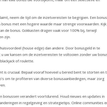
aimt, neem de tijd om de inzetvereisten te begrijpen. Een bonus
een bonus met een hogere waarde maar strenge voorwaarden. Kijk
van de bonus. Gokkasten dragen vaak voor 100% bij, terwijl
n zijn.
uisvoordeel (house edge) dan andere. Door bonusgeld in te
t u uw kansen om de inzetvereisten te voltooien zonder uw bonu
blackjack of roulette.
 is cruciaal. Bepaal vooraf hoeveel u bereid bent te storten en 
ino’s om te profiteren van diverse bonusaanbiedingen, maar zorg
ven.
 en bonussen verandert voortdurend. Houd nieuws en updates in
nderingen in regelgeving en strategietips. Online communities e