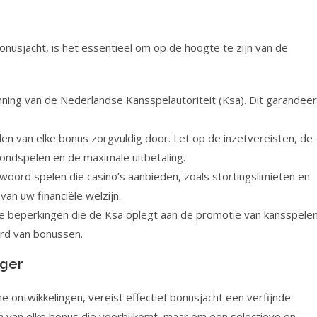
nusjacht, is het essentieel om op de hoogte te zijn van de
unning van de Nederlandse Kansspelautoriteit (Ksa). Dit garandeer
 van elke bonus zorgvuldig door. Let op de inzetvereisten, de
rondspelen en de maximale uitbetaling.
woord spelen die casino’s aanbieden, zoals stortingslimieten en
van uw financiële welzijn.
 beperkingen die de Ksa oplegt aan de promotie van kansspelen
ard van bonussen.
ager
ontwikkelingen, vereist effectief bonusjacht een verfijnde
n van elke bonus die voorbijkomt, maar om een selectieve en