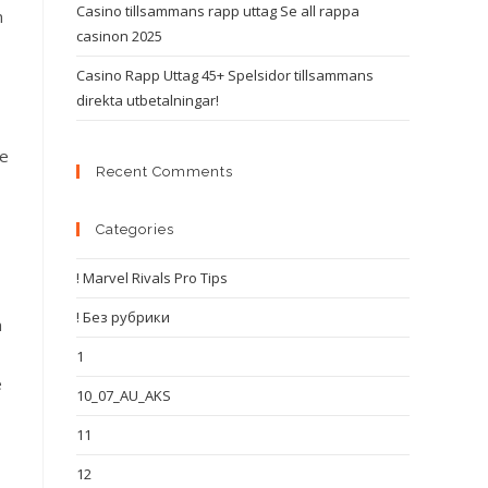
Casino tillsammans rapp uttag Se all rappa
n
casinon 2025
Casino Rapp Uttag 45+ Spelsidor tillsammans
direkta utbetalningar!
te
Recent Comments
Categories
! Marvel Rivals Pro Tips
! Без рубрики
m
1
e
10_07_AU_AKS
11
12