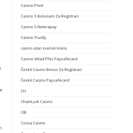
Casino Privé
Casino S Bonusem Za Registraci
Casino S Neterapay
Casino Trustly
casino utan svensk licens
Casino Vklad Přes Paysafecard
s
České Casino Bonus Za Registraci
České Casino Paysafecard
te
CH
ChainLuck Casino
CIB
Cocoa Casino
n