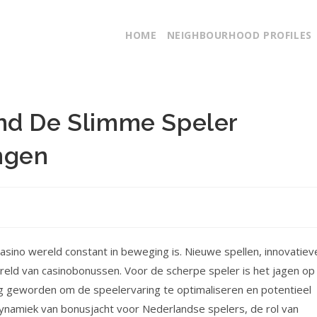
HOME
NEIGHBOURHOOD PROFILES
nd De Slimme Speler
ingen
casino wereld constant in beweging is. Nieuwe spellen, innovatiev
ereld van casinobonussen. Voor de scherpe speler is het jagen op
ng geworden om de speelervaring te optimaliseren en potentieel
 dynamiek van bonusjacht voor Nederlandse spelers, de rol van