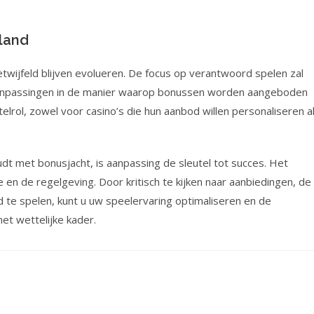
land
twijfeld blijven evolueren. De focus op verantwoord spelen zal
 aanpassingen in de manier waarop bonussen worden aangeboden
elrol, zowel voor casino’s die hun aanbod willen personaliseren a
t met bonusjacht, is aanpassing de sleutel tot succes. Het
 en de regelgeving. Door kritisch te kijken naar aanbiedingen, de
te spelen, kunt u uw speelervaring optimaliseren en de
et wettelijke kader.