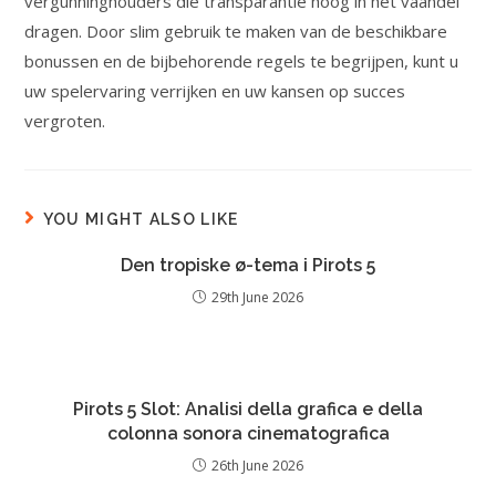
vergunninghouders die transparantie hoog in het vaandel
dragen. Door slim gebruik te maken van de beschikbare
bonussen en de bijbehorende regels te begrijpen, kunt u
uw spelervaring verrijken en uw kansen op succes
vergroten.
YOU MIGHT ALSO LIKE
Den tropiske ø-tema i Pirots 5
29th June 2026
Pirots 5 Slot: Analisi della grafica e della
colonna sonora cinematografica
26th June 2026