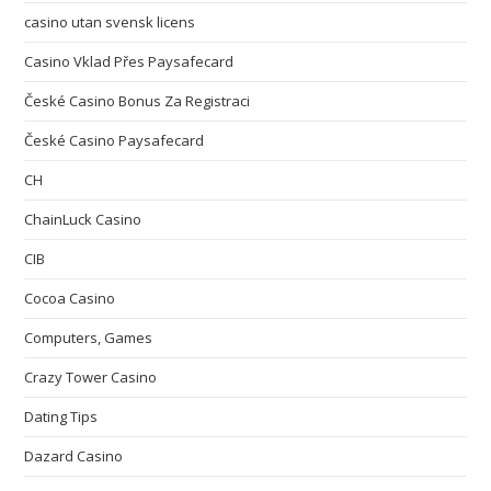
casino utan svensk licens
Casino Vklad Přes Paysafecard
České Casino Bonus Za Registraci
České Casino Paysafecard
CH
ChainLuck Casino
CIB
Cocoa Casino
Computers, Games
Crazy Tower Сasino
Dating Tips
Dazard Casino