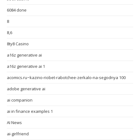
6084 done
8
8,6
8ty8 Casino
a16z generative ai
a16z generative ai 1
acomics.ru~kazino-riobet-rabotchee-zerkalo-na-segodnya 100
adobe generative ai
ai companion
ai in finance examples 1
AI News
ai-girlfriend