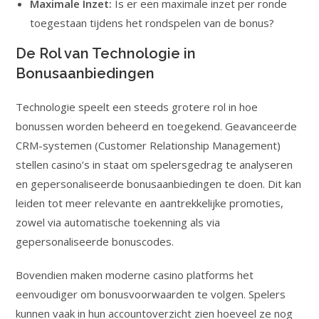
Maximale Inzet:
Is er een maximale inzet per ronde
toegestaan tijdens het rondspelen van de bonus?
De Rol van Technologie in
Bonusaanbiedingen
Technologie speelt een steeds grotere rol in hoe
bonussen worden beheerd en toegekend. Geavanceerde
CRM-systemen (Customer Relationship Management)
stellen casino’s in staat om spelersgedrag te analyseren
en gepersonaliseerde bonusaanbiedingen te doen. Dit kan
leiden tot meer relevante en aantrekkelijke promoties,
zowel via automatische toekenning als via
gepersonaliseerde bonuscodes.
Bovendien maken moderne casino platforms het
eenvoudiger om bonusvoorwaarden te volgen. Spelers
kunnen vaak in hun accountoverzicht zien hoeveel ze nog