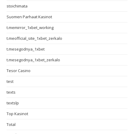
stoichimata
Suomen Parhaat Kasinot
t.memirror_1xbet_working
t.meofficial_site_1xbet_zerkalo
t.mesegodnya_1xbet
t.mesegodnya_1xbet_zerkalo
Tesor Casino
test
texts
textslp
Top Kasinot
Total