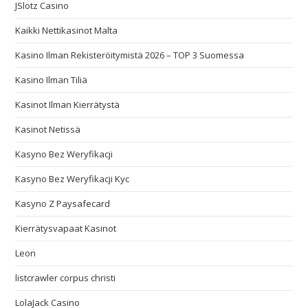
JSlotz Casino
Kaikki Nettikasinot Malta
Kasino Ilman Rekisteröitymistä 2026 – TOP 3 Suomessa
Kasino Ilman Tiliä
Kasinot Ilman Kierrätystä
Kasinot Netissä
Kasyno Bez Weryfikacji
Kasyno Bez Weryfikacji Kyc
Kasyno Z Paysafecard
Kierrätysvapaat Kasinot
Leon
listcrawler corpus christi
LolaJack Casino