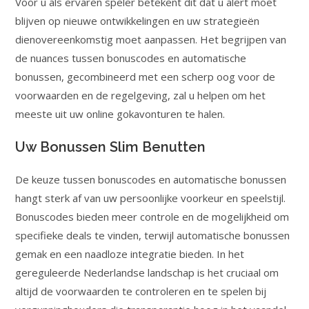
Voor u als ervaren speler betekent dit dat u alert moet
blijven op nieuwe ontwikkelingen en uw strategieën
dienovereenkomstig moet aanpassen. Het begrijpen van
de nuances tussen bonuscodes en automatische
bonussen, gecombineerd met een scherp oog voor de
voorwaarden en de regelgeving, zal u helpen om het
meeste uit uw online gokavonturen te halen.
Uw Bonussen Slim Benutten
De keuze tussen bonuscodes en automatische bonussen
hangt sterk af van uw persoonlijke voorkeur en speelstijl.
Bonuscodes bieden meer controle en de mogelijkheid om
specifieke deals te vinden, terwijl automatische bonussen
gemak en een naadloze integratie bieden. In het
gereguleerde Nederlandse landschap is het cruciaal om
altijd de voorwaarden te controleren en te spelen bij