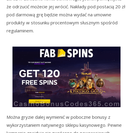
że odrzucić możecie jej wrócić. Nakłady pod postacią 20 zł
pod darmową grę będzie można wydać na umowne
produkty w stosunku procentowym słusznym spośród
regulaminem.
Można gryzie dalej wymienić w poboczne bonusy z
wykorzystaniem natywnego sklepu kasynowego. Pewne