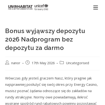
Bonus wyjąwszy depozytu
2026 Nadprogram bez
depozytu za darmo
nanor
17th May 2026
Uncategorised
Wówczas gdy jesteś graczem Nasz, który pragnie jak
najsprawniej posłużyć się swój okres przy Energy Casino,
musisz poznać żądania odnoszące się do zakładów na
rundy atrakcyjne. Normy owe powiadamiają, ilekroć
wygrane spośród rund rabatowych powinny pozostawać