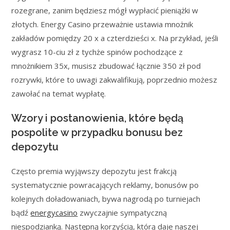
rozegrane, zanim będziesz mógł wypłacić pieniążki w
złotych. Energy Casino przeważnie ustawia mnożnik
zakładów pomiędzy 20 x a czterdzieści x.
Na przykład, jeśli
wygrasz 10-ciu zł z tychże spinów pochodzące z
mnożnikiem 35x, musisz zbudować łącznie 350 zł pod
rozrywki, które to uwagi zakwalifikują, poprzednio możesz
zawołać na temat wypłatę.
Wzory i postanowienia, które będą
pospolite w przypadku bonusu bez
depozytu
Często premia wyjąwszy depozytu jest frakcją
systematycznie powracających reklamy, bonusów po
kolejnych doładowaniach, bywa nagrodą po turniejach
bądź
energycasino
zwyczajnie sympatyczną
niespodzianką. Następną korzyścią, którą daje naszej