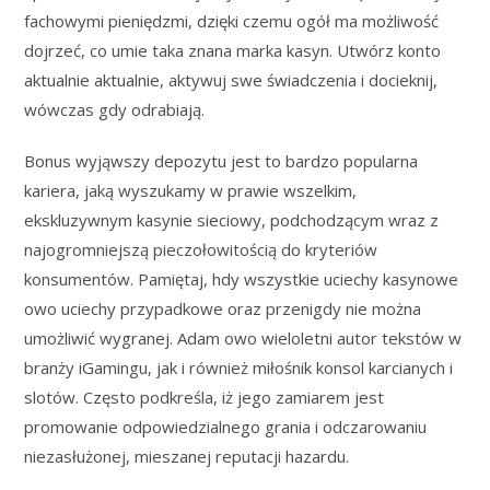
fachowymi pieniędzmi, dzięki czemu ogół ma możliwość
dojrzeć, co umie taka znana marka kasyn. Utwórz konto
aktualnie aktualnie, aktywuj swe świadczenia i docieknij,
wówczas gdy odrabiają.
Bonus wyjąwszy depozytu jest to bardzo popularna
kariera, jaką wyszukamy w prawie wszelkim,
ekskluzywnym kasynie sieciowy, podchodzącym wraz z
najogromniejszą pieczołowitością do kryteriów
konsumentów. Pamiętaj, hdy wszystkie uciechy kasynowe
owo uciechy przypadkowe oraz przenigdy nie można
umożliwić wygranej. Adam owo wieloletni autor tekstów w
branży iGamingu, jak i również miłośnik konsol karcianych i
slotów. Często podkreśla, iż jego zamiarem jest
promowanie odpowiedzialnego grania i odczarowaniu
niezasłużonej, mieszanej reputacji hazardu.