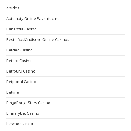
articles
Automaty Online Paysafecard
Bananzia Casino
Beste Ausländische Online Casinos
Betcleo Casino
Betero Casino
Betfouru Casino
Betportal Casino
betting
BingoBongoStars Casino
Binnarybet Casino
bkschool2.ru 70