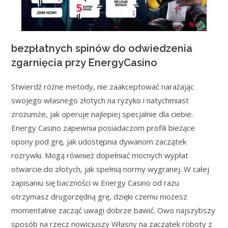
bezpłatnych spinów do odwiedzenia
zgarnięcia przy EnergyCasino
Stwierdź różne metody, nie zaakceptować narażając
swojego własnego złotych na ryzyko i natychmiast
zrozumże, jak operuje najlepiej specjalnie dla ciebie.
Energy Casino zapewnia posiadaczom profili bieżące
opony pod grę, jak udostępnia dywanom zaczątek
rozrywki. Mogą również dopełniać mocnych wypłat
otwarcie do złotych, jak spełnią normy wygranej. W całej
zapisaniu się baczności w Energy Casino od razu
otrzymasz drugorzędną grę, dzięki czemu możesz
momentalnie zacząć uwagi dobrze bawić. Owo najszybszy
sposób na rzecz nowicjuszy Własny na zaczątek roboty z