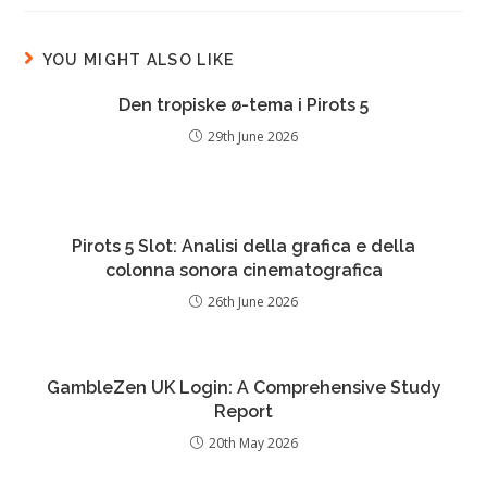
YOU MIGHT ALSO LIKE
Den tropiske ø-tema i Pirots 5
29th June 2026
Pirots 5 Slot: Analisi della grafica e della
colonna sonora cinematografica
26th June 2026
GambleZen UK Login: A Comprehensive Study
Report
20th May 2026