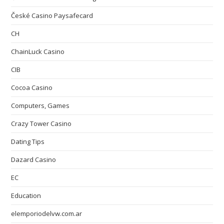
České Casino Paysafecard
CH
ChainLuck Casino
CIB
Cocoa Casino
Computers, Games
Crazy Tower Сasino
Dating Tips
Dazard Casino
EC
Education
elemporiodelvw.com.ar