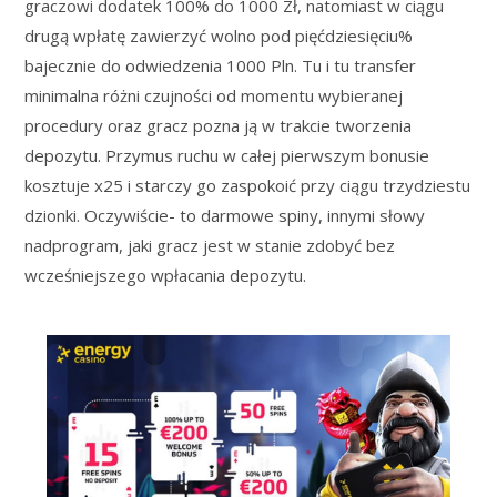
graczowi dodatek 100% do 1000 Zł, natomiast w ciągu
drugą wpłatę zawierzyć wolno pod pięćdziesięciu%
bajecznie do odwiedzenia 1000 Pln. Tu i tu transfer
minimalna różni czujności od momentu wybieranej
procedury oraz gracz pozna ją w trakcie tworzenia
depozytu. Przymus ruchu w całej pierwszym bonusie
kosztuje x25 i starczy go zaspokoić przy ciągu trzydziestu
dzionki. Oczywiście- to darmowe spiny, innymi słowy
nadprogram, jaki gracz jest w stanie zdobyć bez
wcześniejszego wpłacania depozytu.