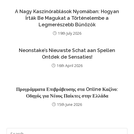
A Nagy Kaszinórablások Nyomában: Hogyan
Írták Be Magukat a Történelembe a
Legmerészebb Bűnözők
19th July 2026
Neonstake’s Nieuwste Schat aan Spellen
Ontdek de Sensaties!
16th April 2026
Προγράμματα Επιβράβευσης στα Online Καζίνο:
Οδηγός για Νέους Παίκτες στην Ελλάδα
15th June 2026