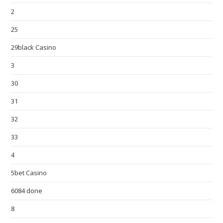
2
25
29black Casino
3
30
31
32
33
4
5bet Casino
6084 done
8