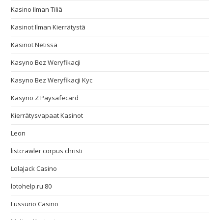
Kasino Ilman Tiliä
Kasinot Ilman Kierrätystä
Kasinot Netissä
Kasyno Bez Weryfikacji
Kasyno Bez Weryfikacji Kyc
Kasyno Z Paysafecard
Kierrätysvapaat Kasinot
Leon
listcrawler corpus christi
LolaJack Casino
lotohelp.ru 80
Lussurio Casino