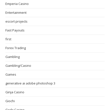
Emperia Casino
Entertainment
escort projects
Fast Payouts
first
Forex Trading
Gambling
Gambling/Casino
Games
generative ai adobe photoshop 3
Ginja Casino
Giochi
Godz Casino