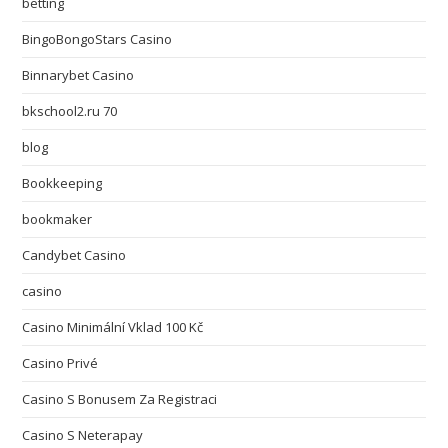
betting
BingoBongoStars Casino
Binnarybet Casino
bkschool2.ru 70
blog
Bookkeeping
bookmaker
Candybet Casino
casino
Casino Minimální Vklad 100 Kč
Casino Privé
Casino S Bonusem Za Registraci
Casino S Neterapay