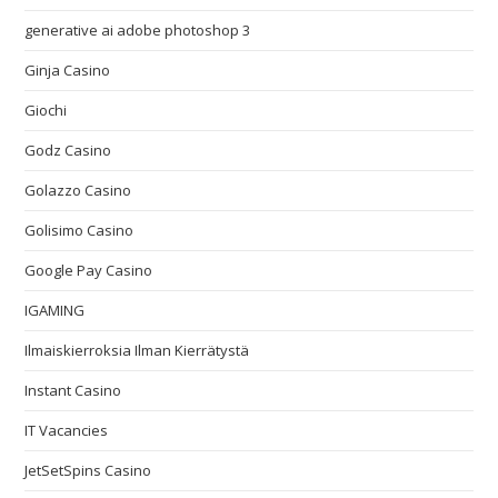
generative ai adobe photoshop 3
Ginja Casino
Giochi
Godz Casino
Golazzo Casino
Golisimo Casino
Google Pay Casino
IGAMING
Ilmaiskierroksia Ilman Kierrätystä
Instant Casino
IT Vacancies
JetSetSpins Casino