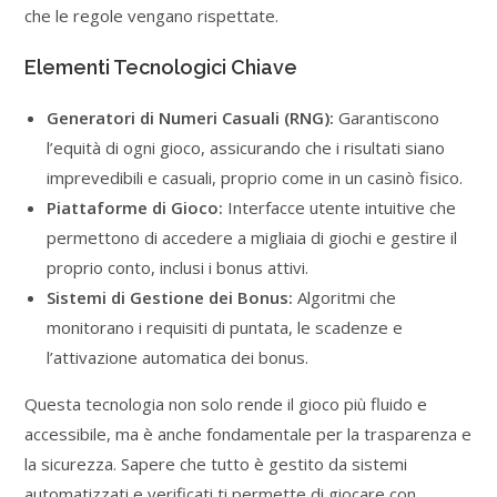
che le regole vengano rispettate.
Elementi Tecnologici Chiave
Generatori di Numeri Casuali (RNG):
Garantiscono
l’equità di ogni gioco, assicurando che i risultati siano
imprevedibili e casuali, proprio come in un casinò fisico.
Piattaforme di Gioco:
Interfacce utente intuitive che
permettono di accedere a migliaia di giochi e gestire il
proprio conto, inclusi i bonus attivi.
Sistemi di Gestione dei Bonus:
Algoritmi che
monitorano i requisiti di puntata, le scadenze e
l’attivazione automatica dei bonus.
Questa tecnologia non solo rende il gioco più fluido e
accessibile, ma è anche fondamentale per la trasparenza e
la sicurezza. Sapere che tutto è gestito da sistemi
automatizzati e verificati ti permette di giocare con