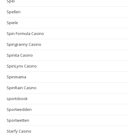
Spei
Spellen
Spiele
Spin Formula Casino
Spingranny Casino
Spinita Casino
SpinLynx Casino
Spinmama
SpinRain Casino
sportsbook
Sportwedden
Sportwetten
Starfy Casino