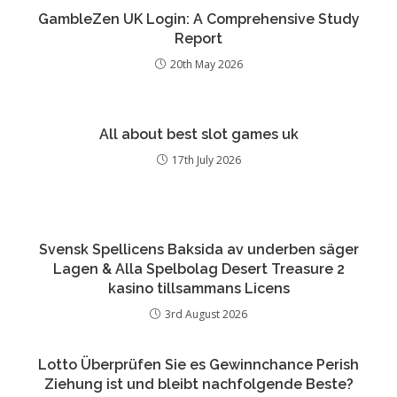
GambleZen UK Login: A Comprehensive Study
Report
20th May 2026
All about best slot games uk
17th July 2026
Svensk Spellicens Baksida av underben säger
Lagen & Alla Spelbolag Desert Treasure 2
kasino tillsammans Licens
3rd August 2026
Lotto Überprüfen Sie es Gewinnchance Perish
Ziehung ist und bleibt nachfolgende Beste?