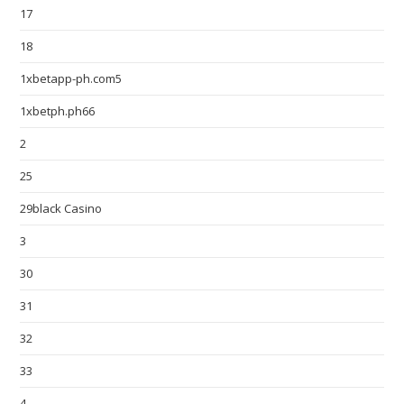
17
18
1xbetapp-ph.com5
1xbetph.ph66
2
25
29black Casino
3
30
31
32
33
4