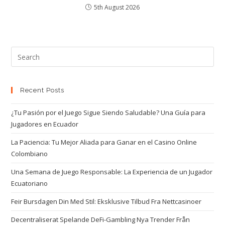
5th August 2026
Recent Posts
¿Tu Pasión por el Juego Sigue Siendo Saludable? Una Guía para
Jugadores en Ecuador
La Paciencia: Tu Mejor Aliada para Ganar en el Casino Online
Colombiano
Una Semana de Juego Responsable: La Experiencia de un Jugador
Ecuatoriano
Feir Bursdagen Din Med Stil: Eksklusive Tilbud Fra Nettcasinoer
Decentraliserat Spelande DeFi-Gambling Nya Trender Från