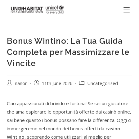
Bonus Wintino: La Tua Guida
Completa per Massimizzare le
Vincite
nanor
11th June 2026
Uncategorised
Ciao appassionati di brivido e fortuna! Se sei un giocatore
che ama esplorare le opportunità offerte dai casinò online,
sai bene quanto i bonus possano fare la differenza. Oggi ci
immergeremo nel mondo dei bonus offerti da
casino
Wintino
, scoprendo come utilizzarli al meglio per