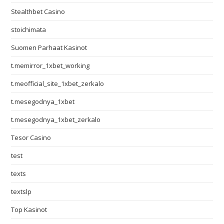
Stealthbet Casino
stoichimata
Suomen Parhaat Kasinot
t.memirror_1xbet_working
t.meofficial_site_1xbet_zerkalo
t.mesegodnya_1xbet
t.mesegodnya_1xbet_zerkalo
Tesor Casino
test
texts
textslp
Top Kasinot