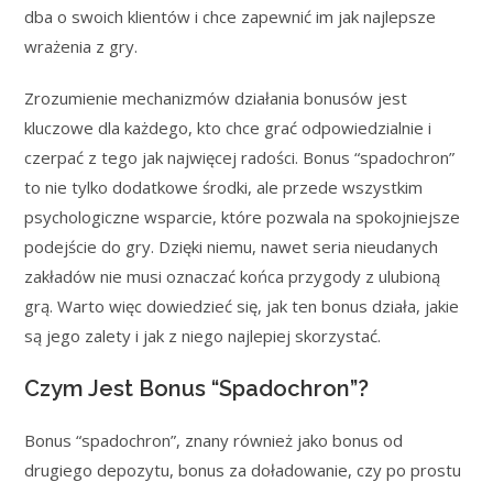
dba o swoich klientów i chce zapewnić im jak najlepsze
wrażenia z gry.
Zrozumienie mechanizmów działania bonusów jest
kluczowe dla każdego, kto chce grać odpowiedzialnie i
czerpać z tego jak najwięcej radości. Bonus “spadochron”
to nie tylko dodatkowe środki, ale przede wszystkim
psychologiczne wsparcie, które pozwala na spokojniejsze
podejście do gry. Dzięki niemu, nawet seria nieudanych
zakładów nie musi oznaczać końca przygody z ulubioną
grą. Warto więc dowiedzieć się, jak ten bonus działa, jakie
są jego zalety i jak z niego najlepiej skorzystać.
Czym Jest Bonus “Spadochron”?
Bonus “spadochron”, znany również jako bonus od
drugiego depozytu, bonus za doładowanie, czy po prostu