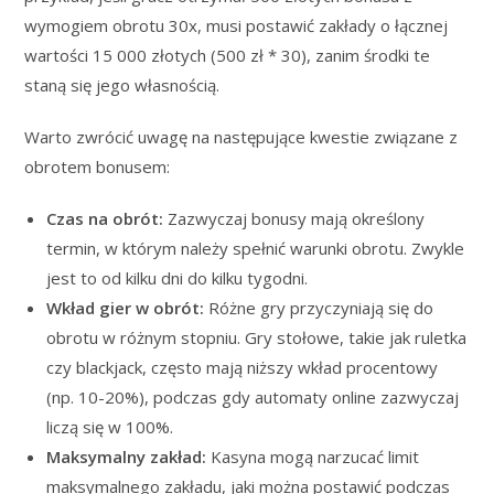
wymogiem obrotu 30x, musi postawić zakłady o łącznej
wartości 15 000 złotych (500 zł * 30), zanim środki te
staną się jego własnością.
Warto zwrócić uwagę na następujące kwestie związane z
obrotem bonusem:
Czas na obrót:
Zazwyczaj bonusy mają określony
termin, w którym należy spełnić warunki obrotu. Zwykle
jest to od kilku dni do kilku tygodni.
Wkład gier w obrót:
Różne gry przyczyniają się do
obrotu w różnym stopniu. Gry stołowe, takie jak ruletka
czy blackjack, często mają niższy wkład procentowy
(np. 10-20%), podczas gdy automaty online zazwyczaj
liczą się w 100%.
Maksymalny zakład:
Kasyna mogą narzucać limit
maksymalnego zakładu, jaki można postawić podczas