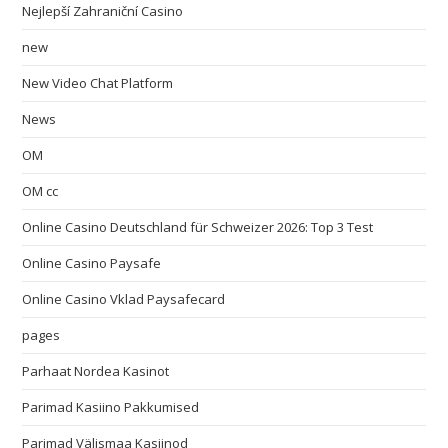
Nejlepší Zahraniční Casino
new
New Video Chat Platform
News
OM
OM cc
Online Casino Deutschland für Schweizer 2026: Top 3 Test
Online Casino Paysafe
Online Casino Vklad Paysafecard
pages
Parhaat Nordea Kasinot
Parimad Kasiino Pakkumised
Parimad Välismaa Kasiinod