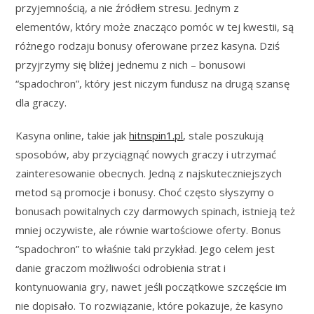
przyjemnością, a nie źródłem stresu. Jednym z
elementów, który może znacząco pomóc w tej kwestii, są
różnego rodzaju bonusy oferowane przez kasyna. Dziś
przyjrzymy się bliżej jednemu z nich – bonusowi
“spadochron”, który jest niczym fundusz na drugą szansę
dla graczy.
Kasyna online, takie jak
hitnspin1.pl
, stale poszukują
sposobów, aby przyciągnąć nowych graczy i utrzymać
zainteresowanie obecnych. Jedną z najskuteczniejszych
metod są promocje i bonusy. Choć często słyszymy o
bonusach powitalnych czy darmowych spinach, istnieją też
mniej oczywiste, ale równie wartościowe oferty. Bonus
“spadochron” to właśnie taki przykład. Jego celem jest
danie graczom możliwości odrobienia strat i
kontynuowania gry, nawet jeśli początkowe szczęście im
nie dopisało. To rozwiązanie, które pokazuje, że kasyno