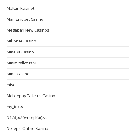
Maltan Kasinot
Mamzinobet Casino
Megapari New Casinos
Millioner Casino
MineBit Casino
Minimitalletus 5E
Mino Casino
misc
Mobilepay Talletus Casino
my_texts
N1 Αξιολόγηση Καζίνο
Nejlepsi Online Kasina