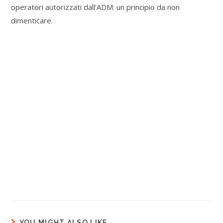
operatori autorizzati dall’ADM: un principio da non
dimenticare.
YOU MIGHT ALSO LIKE