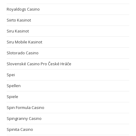
Royaldogs Casino
Siirto Kasinot
Siru Kasinot
Siru Mobile Kasinot
Slotorado Casino
Slovenské Casino Pro České Hráče
Spei
Spellen
Spiele
Spin Formula Casino
Spingranny Casino
Spinita Casino