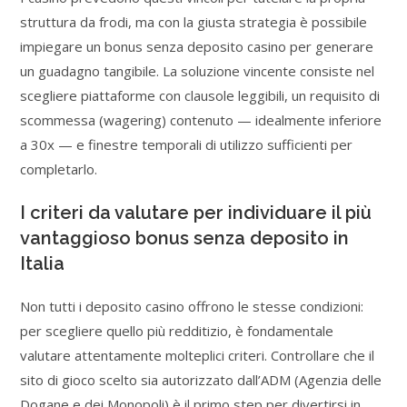
struttura da frodi, ma con la giusta strategia è possibile
impiegare un bonus senza deposito casino per generare
un guadagno tangibile. La soluzione vincente consiste nel
scegliere piattaforme con clausole leggibili, un requisito di
scommessa (wagering) contenuto — idealmente inferiore
a 30x — e finestre temporali di utilizzo sufficienti per
completarlo.
I criteri da valutare per individuare il più
vantaggioso bonus senza deposito in
Italia
Non tutti i deposito casino offrono le stesse condizioni:
per scegliere quello più redditizio, è fondamentale
valutare attentamente molteplici criteri. Controllare che il
sito di gioco scelto sia autorizzato dall’ADM (Agenzia delle
Dogane e dei Monopoli) è il primo step per divertirsi in