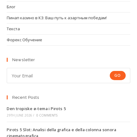
Блог
Пинап казино в КЗ: Ваш путь к азартным победам!
Текста
Форекс Обучение
Newsletter
GO
Recent Posts
Den tropiske ø-tema i Pirots 5
29TH JUNE 2026
/
0 COMMENTS
Pirots 5 Slot: Analisi della grafica e della colonna sonora
cinematografica