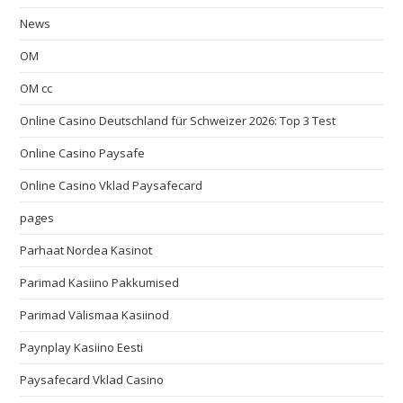
News
OM
OM cc
Online Casino Deutschland für Schweizer 2026: Top 3 Test
Online Casino Paysafe
Online Casino Vklad Paysafecard
pages
Parhaat Nordea Kasinot
Parimad Kasiino Pakkumised
Parimad Välismaa Kasiinod
Paynplay Kasiino Eesti
Paysafecard Vklad Casino