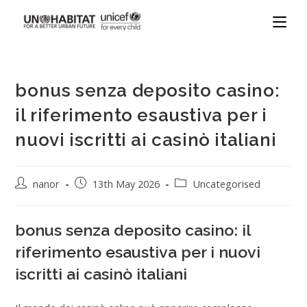
bonus senza deposito casino:
il riferimento esaustiva per i
nuovi iscritti ai casinò italiani
nanor
13th May 2026
Uncategorised
bonus senza deposito casino: il
riferimento esaustiva per i nuovi
iscritti ai casinò italiani