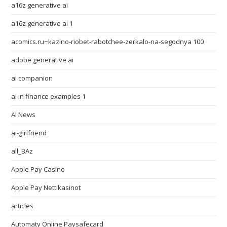
a16z generative ai
a16z generative ai 1
acomics.ru~kazino-riobet-rabotchee-zerkalo-na-segodnya 100
adobe generative ai
ai companion
ai in finance examples 1
AI News
ai-girlfriend
all_BAz
Apple Pay Casino
Apple Pay Nettikasinot
articles
Automaty Online Paysafecard