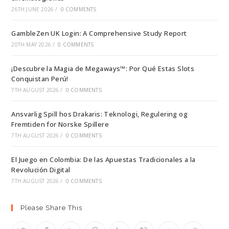
26TH JUNE 2026
/
0 COMMENTS
GambleZen UK Login: A Comprehensive Study Report
20TH MAY 2026
/
0 COMMENTS
¡Descubre la Magia de Megaways™: Por Qué Estas Slots
Conquistan Perú!
7TH AUGUST 2026
/
0 COMMENTS
Ansvarlig Spill hos Drakaris: Teknologi, Regulering og
Fremtiden for Norske Spillere
7TH AUGUST 2026
/
0 COMMENTS
El Juego en Colombia: De las Apuestas Tradicionales a la
Revolución Digital
7TH AUGUST 2026
/
0 COMMENTS
Please Share This