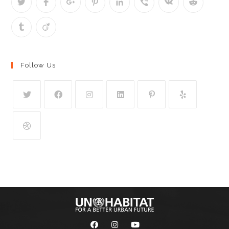
Follow Us