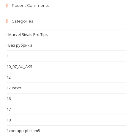
Recent Comments
Categories
! Marvel Rivals Pro Tips
! Без рубрики
1
10_07_AU_AKS
12
123texts
16
17
18
1xbetapp-ph.com5