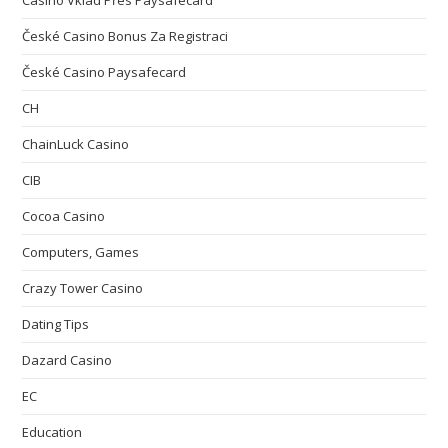
Casino Vklad Přes Paysafecard
České Casino Bonus Za Registraci
České Casino Paysafecard
CH
ChainLuck Casino
CIB
Cocoa Casino
Computers, Games
Crazy Tower Сasino
Dating Tips
Dazard Casino
EC
Education