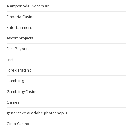
elemporiodelvw.com.ar
Emperia Casino
Entertainment
escort projects
Fast Payouts
first
Forex Trading
Gambling
Gambling/Casino
Games
generative ai adobe photoshop 3
Ginja Casino