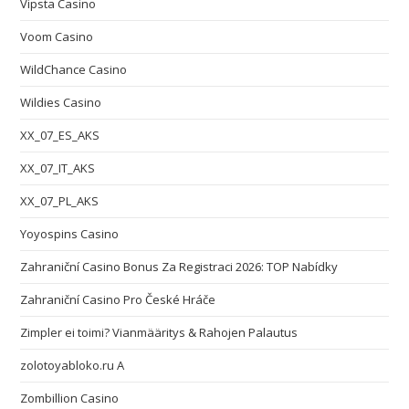
Vipsta Casino
Voom Casino
WildChance Casino
Wildies Casino
XX_07_ES_AKS
XX_07_IT_AKS
XX_07_PL_AKS
Yoyospins Casino
Zahraniční Casino Bonus Za Registraci 2026: TOP Nabídky
Zahraniční Casino Pro České Hráče
Zimpler ei toimi? Vianmääritys & Rahojen Palautus
zolotoyabloko.ru A
Zombillion Casino