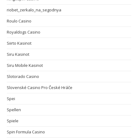
riobet_zerkalo_na_segodnya
Roulo Casino
Royaldogs Casino
Siirto Kasinot
Siru Kasinot
Siru Mobile Kasinot
Slotorado Casino
Slovenské Casino Pro České Hráče
Spei
Spellen
Spiele
Spin Formula Casino