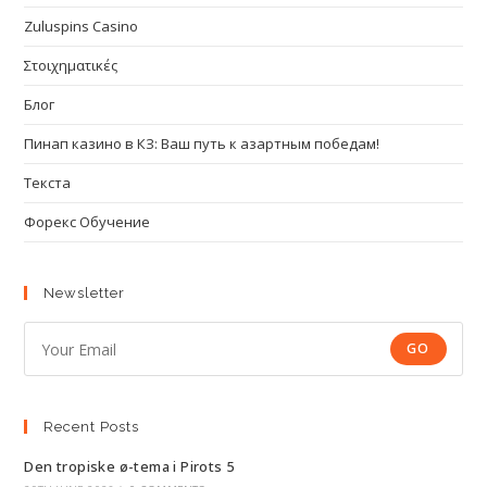
Zuluspins Casino
Στοιχηματικές
Блог
Пинап казино в КЗ: Ваш путь к азартным победам!
Текста
Форекс Обучение
Newsletter
GO
Recent Posts
Den tropiske ø-tema i Pirots 5