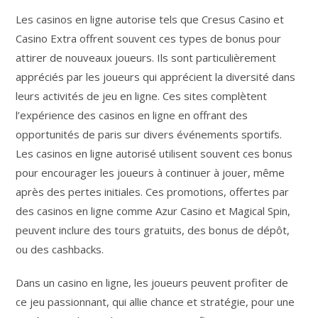
Les casinos en ligne autorise tels que Cresus Casino et
Casino Extra offrent souvent ces types de bonus pour
attirer de nouveaux joueurs. Ils sont particulièrement
appréciés par les joueurs qui apprécient la diversité dans
leurs activités de jeu en ligne. Ces sites complètent
l’expérience des casinos en ligne en offrant des
opportunités de paris sur divers événements sportifs.
Les casinos en ligne autorisé utilisent souvent ces bonus
pour encourager les joueurs à continuer à jouer, même
après des pertes initiales. Ces promotions, offertes par
des casinos en ligne comme Azur Casino et Magical Spin,
peuvent inclure des tours gratuits, des bonus de dépôt,
ou des cashbacks.
Dans un casino en ligne, les joueurs peuvent profiter de
ce jeu passionnant, qui allie chance et stratégie, pour une