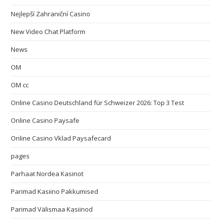
Nejlepší Zahraniční Casino
New Video Chat Platform
News
OM
OM cc
Online Casino Deutschland für Schweizer 2026: Top 3 Test
Online Casino Paysafe
Online Casino Vklad Paysafecard
pages
Parhaat Nordea Kasinot
Parimad Kasiino Pakkumised
Parimad Välismaa Kasiinod