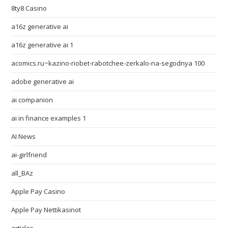
8ty8 Casino
a16z generative ai
a16z generative ai 1
acomics.ru~kazino-riobet-rabotchee-zerkalo-na-segodnya 100
adobe generative ai
ai companion
ai in finance examples 1
AI News
ai-girlfriend
all_BAz
Apple Pay Casino
Apple Pay Nettikasinot