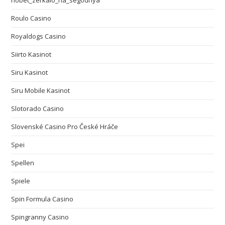
riobet_zerkalo_na_segodnya
Roulo Casino
Royaldogs Casino
Siirto Kasinot
Siru Kasinot
Siru Mobile Kasinot
Slotorado Casino
Slovenské Casino Pro České Hráče
Spei
Spellen
Spiele
Spin Formula Casino
Spingranny Casino