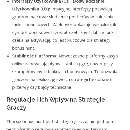
Interfejsy Użytkownika (UI) i Doświadczenie
Użytkownika (UX):
Intuicyjne interfejsy pozwalają
graczom na łatwe śledzenie postępów w zbieraniu
funkcji bonusowych. Wiele gier pokazuje wizualnie, ile
symboli bonusowych zostało zebranych lub ile funkcji
czeka na aktywację, co jest kluczowe dla strategii
bonus hunt.
Stabilność Platformy:
Nowoczesne platformy kasyn
online zapewniają płynną i stabilną grę, nawet przy
skomplikowanych funkcjach bonusowych. To pozwala
graczom na realizację swoich strategii bez obaw o
przerwy czy błędy techniczne.
Regulacje i Ich Wpływ na Strategie
Graczy
Chociaż bonus hunt jest strategią gracza, nie jest ona
bezpośrednio regulowana przez prawo w taki sam