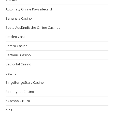
articles
Automaty Online Paysafecard
Bananzia Casino
Beste Ausländische Online Casinos
Betcleo Casino
Betero Casino
Betfouru Casino
Betportal Casino
betting
BingoBongoStars Casino
Binnarybet Casino
bkschool2.ru 70
blog