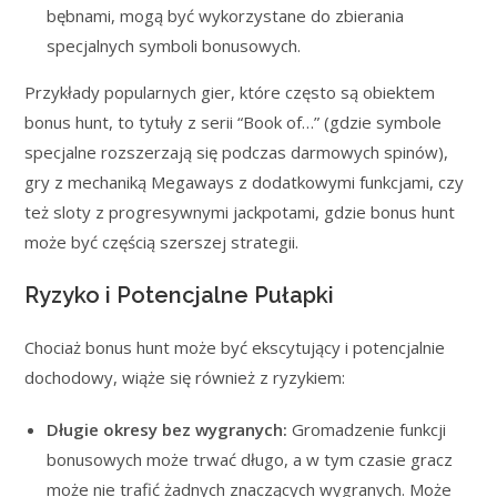
bębnami, mogą być wykorzystane do zbierania
specjalnych symboli bonusowych.
Przykłady popularnych gier, które często są obiektem
bonus hunt, to tytuły z serii “Book of…” (gdzie symbole
specjalne rozszerzają się podczas darmowych spinów),
gry z mechaniką Megaways z dodatkowymi funkcjami, czy
też sloty z progresywnymi jackpotami, gdzie bonus hunt
może być częścią szerszej strategii.
Ryzyko i Potencjalne Pułapki
Chociaż bonus hunt może być ekscytujący i potencjalnie
dochodowy, wiąże się również z ryzykiem:
Długie okresy bez wygranych:
Gromadzenie funkcji
bonusowych może trwać długo, a w tym czasie gracz
może nie trafić żadnych znaczących wygranych. Może