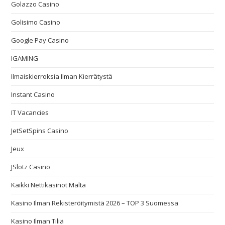
Golazzo Casino
Golisimo Casino
Google Pay Casino
IGAMING
Ilmaiskierroksia Ilman Kierrätystä
Instant Casino
IT Vacancies
JetSetSpins Casino
Jeux
JSlotz Casino
Kaikki Nettikasinot Malta
Kasino Ilman Rekisteröitymistä 2026 – TOP 3 Suomessa
Kasino Ilman Tiliä