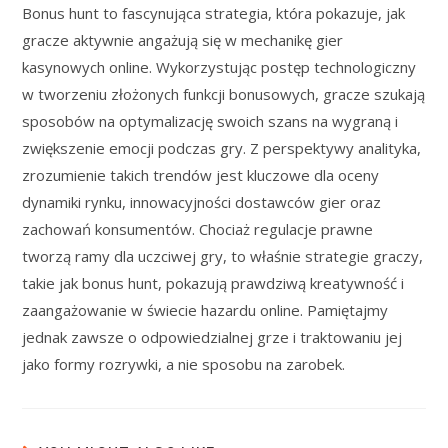
Bonus hunt to fascynująca strategia, która pokazuje, jak
gracze aktywnie angażują się w mechanikę gier
kasynowych online. Wykorzystując postęp technologiczny
w tworzeniu złożonych funkcji bonusowych, gracze szukają
sposobów na optymalizację swoich szans na wygraną i
zwiększenie emocji podczas gry. Z perspektywy analityka,
zrozumienie takich trendów jest kluczowe dla oceny
dynamiki rynku, innowacyjności dostawców gier oraz
zachowań konsumentów. Chociaż regulacje prawne
tworzą ramy dla uczciwej gry, to właśnie strategie graczy,
takie jak bonus hunt, pokazują prawdziwą kreatywność i
zaangażowanie w świecie hazardu online. Pamiętajmy
jednak zawsze o odpowiedzialnej grze i traktowaniu jej
jako formy rozrywki, a nie sposobu na zarobek.