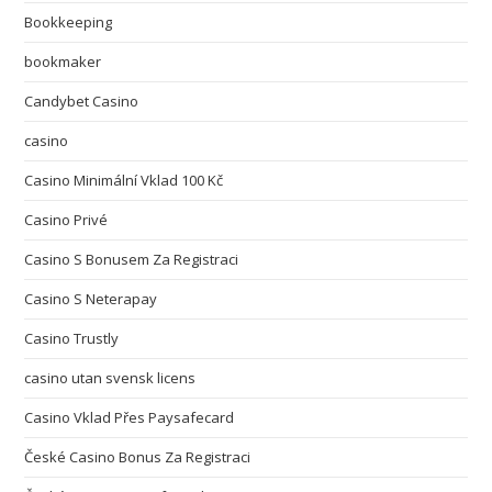
Bookkeeping
bookmaker
Candybet Casino
casino
Casino Minimální Vklad 100 Kč
Casino Privé
Casino S Bonusem Za Registraci
Casino S Neterapay
Casino Trustly
casino utan svensk licens
Casino Vklad Přes Paysafecard
České Casino Bonus Za Registraci