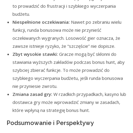
to prowadzić do frustracji i szybkiego wyczerpania
budżetu.
Niespełnione oczekiwania:
Nawet po zebraniu wielu
funkcji, runda bonusowa może nie przynieść
oczekiwanych wygranych. Losowość gier oznacza, że
zawsze istnieje ryzyko, że “szczęście” nie dopisze.
Zbyt wysokie stawki:
Gracze mogą być skłonni do
stawiania wyższych zakładów podczas bonus hunt, aby
szybciej zbierać funkcje. To może prowadzić do
szybkiego wyczerpania budżetu, jeśli runda bonusowa
nie przyniesie zwrotu.
Zmiana zasad gry:
W rzadkich przypadkach, kasyno lub
dostawca gry może wprowadzić zmiany w zasadach,
które wpłyną na strategię bonus hunt.
Podsumowanie i Perspektywy