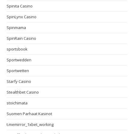
Spinita Casino
SpinLynx Casino
Spinmama
SpinRain Casino
sportsbook
Sportwedden
Sportwetten
Starfy Casino
Stealthbet Casino
stoichimata
Suomen Parhaat Kasinot
t.memirror_1xbet_working