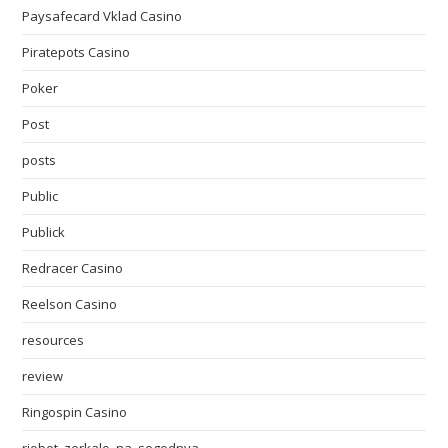
Paysafecard Vklad Casino
Piratepots Casino
Poker
Post
posts
Public
Publick
Redracer Casino
Reelson Casino
resources
review
Ringospin Casino