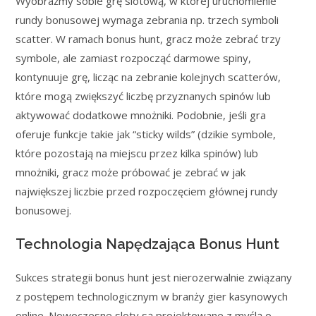
Wyobraźmy sobie grę slotową, w której uruchomienie
rundy bonusowej wymaga zebrania np. trzech symboli
scatter. W ramach bonus hunt, gracz może zebrać trzy
symbole, ale zamiast rozpocząć darmowe spiny,
kontynuuje grę, licząc na zebranie kolejnych scatterów,
które mogą zwiększyć liczbę przyznanych spinów lub
aktywować dodatkowe mnożniki. Podobnie, jeśli gra
oferuje funkcje takie jak “sticky wilds” (dzikie symbole,
które pozostają na miejscu przez kilka spinów) lub
mnożniki, gracz może próbować je zebrać w jak
największej liczbie przed rozpoczęciem głównej rundy
bonusowej.
Technologia Napędzająca Bonus Hunt
Sukces strategii bonus hunt jest nierozerwalnie związany
z postępem technologicznym w branży gier kasynowych
online. Nowoczesne sloty są projektowane z myślą o