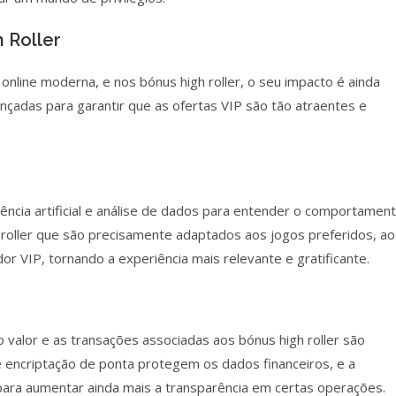
 Roller
 online moderna, e nos bónus high roller, o seu impacto é ainda
nçadas para garantir que as ofertas VIP são tão atraentes e
gência artificial e análise de dados para entender o comportamen
roller que são precisamente adaptados aos jogos preferidos, ao
or VIP, tornando a experiência mais relevante e gratificante.
 valor e as transações associadas aos bónus high roller são
 encriptação de ponta protegem os dados financeiros, e a
 para aumentar ainda mais a transparência em certas operações.