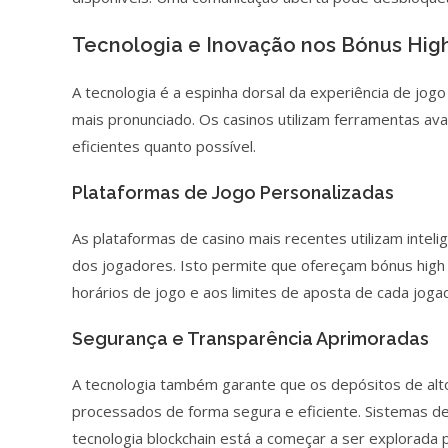
Tecnologia e Inovação nos Bónus High
A tecnologia é a espinha dorsal da experiência de jogo
mais pronunciado. Os casinos utilizam ferramentas ava
eficientes quanto possível.
Plataformas de Jogo Personalizadas
As plataformas de casino mais recentes utilizam inteli
dos jogadores. Isto permite que ofereçam bónus high 
horários de jogo e aos limites de aposta de cada jogad
Segurança e Transparência Aprimoradas
A tecnologia também garante que os depósitos de alto
processados de forma segura e eficiente. Sistemas de
tecnologia blockchain está a começar a ser explorada