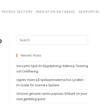
PROFILE SECTORS
INDICATOR DATABASE
GEOPORTAL
o
Recent Posts
Vera John Spel: En Djupdykning i Rättvisa, Testning
och Certifiering
Upplev Asien på Spelautomaterna hos LyraBet –
En Guide för Svenska Spelare
Uncover genuine casino payouts: Embark on your
next gambling quest