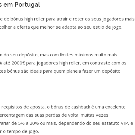
is em Portugal
 de bónus high roller para atrair e reter os seus jogadores mais
olher a oferta que melhor se adapta ao seu estilo de jogo.
m do seu depósito, mas com limites máximos muito mais
 até 2000€ para jogadores high roller, em contraste com os
tes bónus são ideais para quem planeia fazer um depósito
 requisitos de aposta, o bónus de cashback é uma excelente
ercentagem das suas perdas de volta, muitas vezes
riar de 5% a 20% ou mais, dependendo do seu estatuto VIP, e
ar o tempo de jogo.