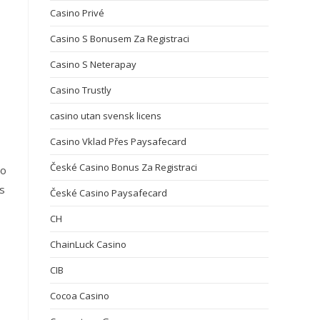
Casino Privé
Casino S Bonusem Za Registraci
Casino S Neterapay
Casino Trustly
casino utan svensk licens
Casino Vklad Přes Paysafecard
České Casino Bonus Za Registraci
to
s
České Casino Paysafecard
CH
ChainLuck Casino
CIB
Cocoa Casino