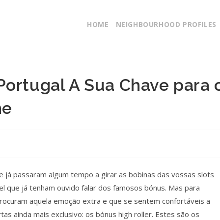
HOME
NEIGHBOURHOOD PROFILES
Portugal A Sua Chave para 
ne
Se já passaram algum tempo a girar as bobinas das vossas slots
ável que já tenham ouvido falar dos famosos bónus. Mas para
rocuram aquela emoção extra e que se sentem confortáveis a
as ainda mais exclusivo: os bónus high roller. Estes são os