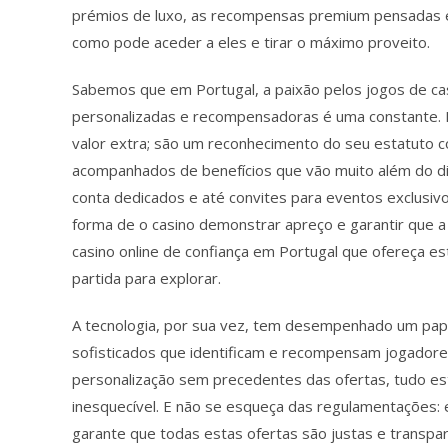
prémios de luxo, as recompensas premium pensadas e
como pode aceder a eles e tirar o máximo proveito.
Sabemos que em Portugal, a paixão pelos jogos de cas
personalizadas e recompensadoras é uma constante. É
valor extra; são um reconhecimento do seu estatuto 
acompanhados de benefícios que vão muito além do di
conta dedicados e até convites para eventos exclusiv
forma de o casino demonstrar apreço e garantir que a 
casino online de confiança em Portugal que ofereça e
partida para explorar.
A tecnologia, por sua vez, tem desempenhado um pape
sofisticados que identificam e recompensam jogadore
personalização sem precedentes das ofertas, tudo est
inesquecível. E não se esqueça das regulamentações: 
garante que todas estas ofertas são justas e trans