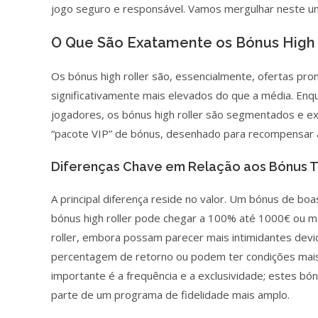
jogo seguro e responsável. Vamos mergulhar neste uni
O Que São Exatamente os Bónus High 
Os bónus high roller são, essencialmente, ofertas pr
significativamente mais elevados do que a média. Enq
jogadores, os bónus high roller são segmentados e 
“pacote VIP” de bónus, desenhado para recompensar 
Diferenças Chave em Relação aos Bónus Tr
A principal diferença reside no valor. Um bónus de 
bónus high roller pode chegar a 100% até 1000€ ou mai
roller, embora possam parecer mais intimidantes dev
percentagem de retorno ou podem ter condições mais f
importante é a frequência e a exclusividade; estes b
parte de um programa de fidelidade mais amplo.