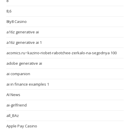
8
8,6
8ty8 Casino
a16z generative ai
a16z generative ai 1
acomics.ru~kazino-riobet-rabotchee-zerkalo-na-segodnya 100
adobe generative ai
ai companion
ai in finance examples 1
AI News
ai-girlfriend
all_BAz
Apple Pay Casino