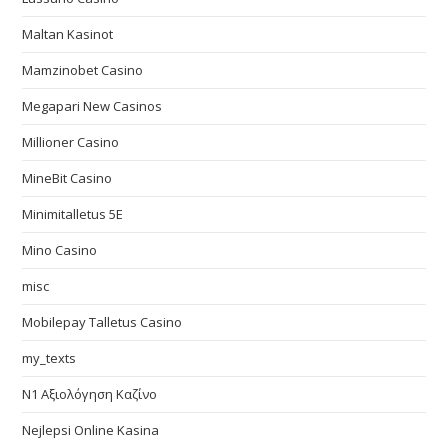
Maltan Kasinot
Mamzinobet Casino
Megapari New Casinos
Millioner Casino
MineBit Casino
Minimitalletus 5E
Mino Casino
misc
Mobilepay Talletus Casino
my_texts
N1 Αξιολόγηση Καζίνο
Nejlepsi Online Kasina