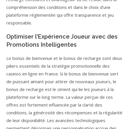
compréhension des conditions et dans le choix d’une
plateforme réglementée qui offre transparence et jeu
responsable.
Optimiser l’Expérience Joueur avec des
Promotions Intelligentes
Le bonus de bienvenue et le bonus de recharge sont deux
piliers essentiels de la stratégie promotionnelle des
casinos en ligne en France. Si le bonus de bienvenue sert
de puissant aimant pour attirer de nouveaux joueurs, le
bonus de recharge est le ciment qui lie les joueurs à la
plateforme sur le long terme. La valeur perçue de ces
offres est fortement influencée par la clarté des
conditions, la générosité des récompenses et la régularité
de leur disponibilité. Les avancées technologiques
permettent désormais une personnalisation accrue des