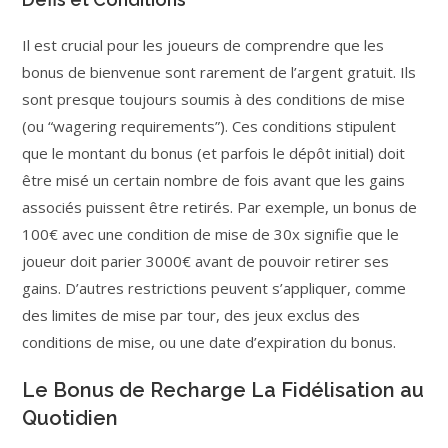
Il est crucial pour les joueurs de comprendre que les
bonus de bienvenue sont rarement de l’argent gratuit. Ils
sont presque toujours soumis à des conditions de mise
(ou “wagering requirements”). Ces conditions stipulent
que le montant du bonus (et parfois le dépôt initial) doit
être misé un certain nombre de fois avant que les gains
associés puissent être retirés. Par exemple, un bonus de
100€ avec une condition de mise de 30x signifie que le
joueur doit parier 3000€ avant de pouvoir retirer ses
gains. D’autres restrictions peuvent s’appliquer, comme
des limites de mise par tour, des jeux exclus des
conditions de mise, ou une date d’expiration du bonus.
Le Bonus de Recharge La Fidélisation au
Quotidien