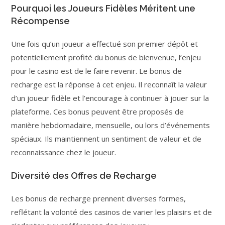
Pourquoi les Joueurs Fidèles Méritent une
Récompense
Une fois qu’un joueur a effectué son premier dépôt et
potentiellement profité du bonus de bienvenue, l’enjeu
pour le casino est de le faire revenir. Le bonus de
recharge est la réponse à cet enjeu. Il reconnaît la valeur
d’un joueur fidèle et l’encourage à continuer à jouer sur la
plateforme. Ces bonus peuvent être proposés de
manière hebdomadaire, mensuelle, ou lors d’événements
spéciaux. Ils maintiennent un sentiment de valeur et de
reconnaissance chez le joueur.
Diversité des Offres de Recharge
Les bonus de recharge prennent diverses formes,
reflétant la volonté des casinos de varier les plaisirs et de