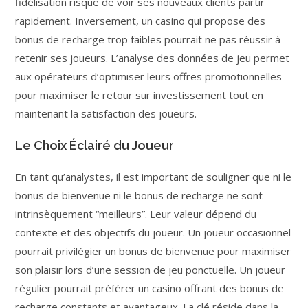
fidélisation risque de voir ses nouveaux clients partir
rapidement. Inversement, un casino qui propose des
bonus de recharge trop faibles pourrait ne pas réussir à
retenir ses joueurs. L’analyse des données de jeu permet
aux opérateurs d’optimiser leurs offres promotionnelles
pour maximiser le retour sur investissement tout en
maintenant la satisfaction des joueurs.
Le Choix Éclairé du Joueur
En tant qu’analystes, il est important de souligner que ni le
bonus de bienvenue ni le bonus de recharge ne sont
intrinsèquement “meilleurs”. Leur valeur dépend du
contexte et des objectifs du joueur. Un joueur occasionnel
pourrait privilégier un bonus de bienvenue pour maximiser
son plaisir lors d’une session de jeu ponctuelle. Un joueur
régulier pourrait préférer un casino offrant des bonus de
recharge constants et avantageux. La clé réside dans la