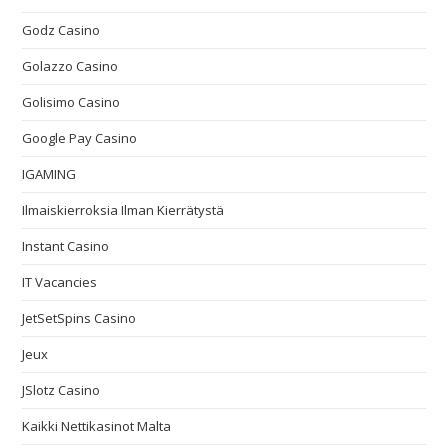
Godz Casino
Golazzo Casino
Golisimo Casino
Google Pay Casino
IGAMING
Ilmaiskierroksia Ilman Kierrätystä
Instant Casino
IT Vacancies
JetSetSpins Casino
Jeux
JSlotz Casino
Kaikki Nettikasinot Malta