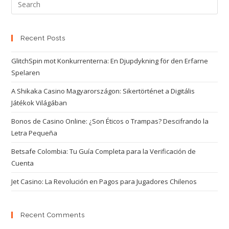
Recent Posts
GlitchSpin mot Konkurrenterna: En Djupdykning för den Erfarne
Spelaren
A Shikaka Casino Magyarországon: Sikertörténet a Digitális
Játékok Világában
Bonos de Casino Online: ¿Son Éticos o Trampas? Descifrando la
Letra Pequeña
Betsafe Colombia: Tu Guía Completa para la Verificación de
Cuenta
Jet Casino: La Revolución en Pagos para Jugadores Chilenos
Recent Comments