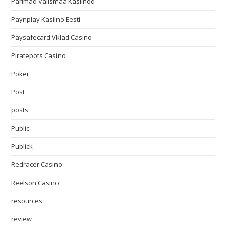
Parimad Välismaa Kasiinod
Paynplay Kasiino Eesti
Paysafecard Vklad Casino
Piratepots Casino
Poker
Post
posts
Public
Publick
Redracer Casino
Reelson Casino
resources
review