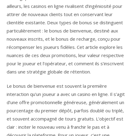
ailleurs, les casinos en ligne rivalisent d’ingéniosité pour
attirer de nouveaux clients tout en conservant leur
clientèle existante. Deux types de bonus se distinguent
particulièrement : le bonus de bienvenue, destiné aux
nouveaux inscrits, et le bonus de recharge, conçu pour
récompenser les joueurs fidèles. Cet article explore les
nuances de ces deux promotions, leur valeur respective
pour le joueur et l’opérateur, et comment ils s’inscrivent
dans une stratégie globale de rétention.
Le bonus de bienvenue est souvent la première
interaction qu’un joueur a avec un casino en ligne. Il s’agit
d’une offre promotionnelle généreuse, généralement un
pourcentage du premier dépôt, parfois doublé ou triplé,
et souvent accompagné de tours gratuits. L’objectif est
clair : inciter le nouveau venu à franchir le pas et à
découvrir la plateforme. Pour un joueur, c’est une