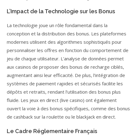
L’Impact de la Technologie sur les Bonus
La technologie joue un rôle fondamental dans la
conception et la distribution des bonus. Les plateformes
modernes utilisent des algorithmes sophistiqués pour
personnaliser les offres en fonction du comportement de
jeu de chaque utilisateur. L’analyse de données permet
aux casinos de proposer des bonus de recharge ciblés,
augmentant ainsi leur efficacité. De plus, l’intégration de
systèmes de paiement rapides et sécurisés facilite les
dépôts et retraits, rendant l’utilisation des bonus plus
fluide. Les jeux en direct (live casino) ont également
ouvert la voie à des bonus spécifiques, comme des bonus
de cashback sur la roulette ou le blackjack en direct.
Le Cadre Réglementaire Français