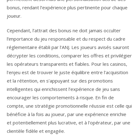
bonus, rendant l’expérience plus pertinente pour chaque
joueur.
Cependant, l’attrait des bonus ne doit jamais occulter
l’importance du jeu responsable et du respect du cadre
réglementaire établi par l’ANJ. Les joueurs avisés sauront
décrypter les conditions, comparer les offres et privilégier
les opérateurs transparents et fiables. Pour les casinos,
l’enjeu est de trouver le juste équilibre entre l’acquisition
et la rétention, en s’appuyant sur des promotions
intelligentes qui enrichissent l’expérience de jeu sans
encourager les comportements à risque. En fin de
compte, une stratégie promotionnelle réussie est celle qui
bénéficie à la fois au joueur, par une expérience enrichie
et potentiellement plus lucrative, et à l’opérateur, par une
clientèle fidèle et engagée.