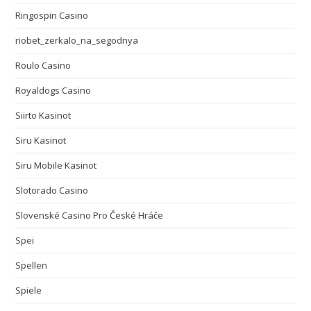
Ringospin Casino
riobet_zerkalo_na_segodnya
Roulo Casino
Royaldogs Casino
Siirto Kasinot
Siru Kasinot
Siru Mobile Kasinot
Slotorado Casino
Slovenské Casino Pro České Hráče
Spei
Spellen
Spiele