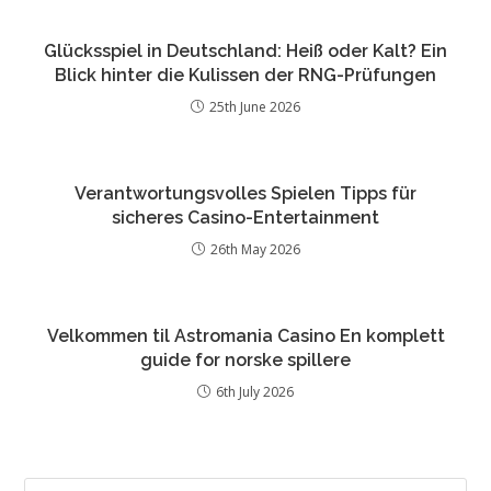
Glücksspiel in Deutschland: Heiß oder Kalt? Ein
Blick hinter die Kulissen der RNG-Prüfungen
25th June 2026
Verantwortungsvolles Spielen Tipps für
sicheres Casino-Entertainment
26th May 2026
Velkommen til Astromania Casino En komplett
guide for norske spillere
6th July 2026