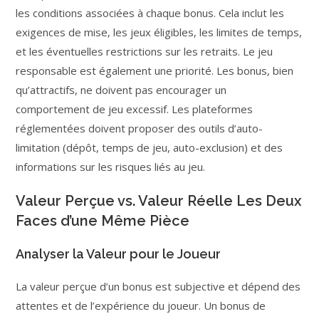
les conditions associées à chaque bonus. Cela inclut les
exigences de mise, les jeux éligibles, les limites de temps,
et les éventuelles restrictions sur les retraits. Le jeu
responsable est également une priorité. Les bonus, bien
qu’attractifs, ne doivent pas encourager un
comportement de jeu excessif. Les plateformes
réglementées doivent proposer des outils d’auto-
limitation (dépôt, temps de jeu, auto-exclusion) et des
informations sur les risques liés au jeu.
Valeur Perçue vs. Valeur Réelle Les Deux
Faces d’une Même Pièce
Analyser la Valeur pour le Joueur
La valeur perçue d’un bonus est subjective et dépend des
attentes et de l’expérience du joueur. Un bonus de