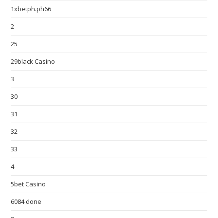
1xbetph.ph66
2
25
29black Casino
3
30
31
32
33
4
5bet Casino
6084 done