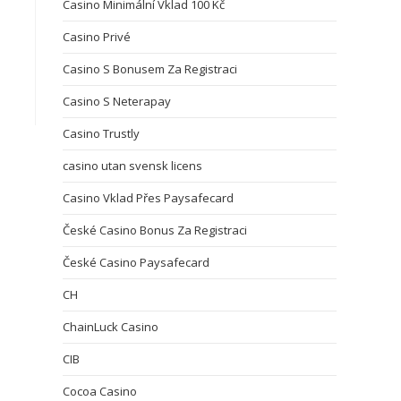
Casino Minimální Vklad 100 Kč
Casino Privé
Casino S Bonusem Za Registraci
Casino S Neterapay
Casino Trustly
casino utan svensk licens
Casino Vklad Přes Paysafecard
České Casino Bonus Za Registraci
České Casino Paysafecard
CH
ChainLuck Casino
CIB
Cocoa Casino