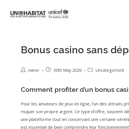
Bonus casino sans dé
nanor
30th May 2026
Uncategorised
Comment profiter d’un bonus casi
Pour les amateurs de jeux en ligne, l’un des attraits p
risquer son propre argent. Ce type d’offre, souvent
une plateforme tout en conservant une certaine sérénit
est essentiel de bien comprendre leur fonctionnement 