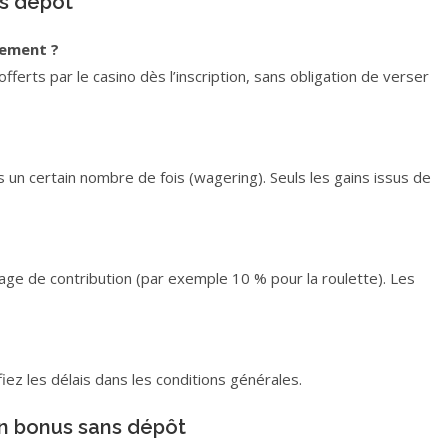
ns dépôt
tement ?
fferts par le casino dès l’inscription, sans obligation de verser
un certain nombre de fois (wagering). Seuls les gains issus de
age de contribution (par exemple 10 % pour la roulette). Les
ifiez les délais dans les conditions générales.
’un bonus sans dépôt