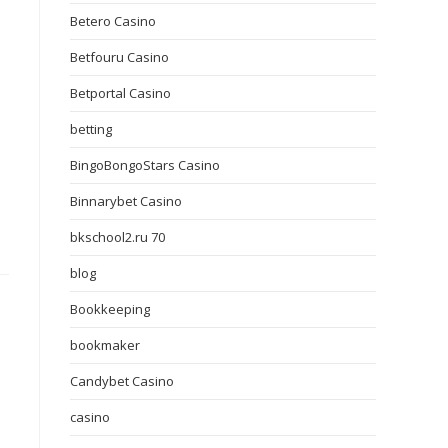
Betero Casino
Betfouru Casino
Betportal Casino
betting
BingoBongoStars Casino
Binnarybet Casino
bkschool2.ru 70
blog
Bookkeeping
bookmaker
Candybet Casino
casino