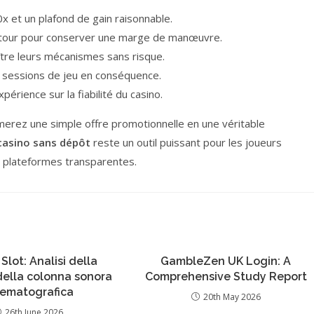
0x et un plafond de gain raisonnable.
 tour pour conserver une marge de manœuvre.
tre leurs mécanismes sans risque.
s sessions de jeu en conséquence.
érience sur la fiabilité du casino.
erez une simple offre promotionnelle en une véritable
casino sans dépôt
reste un outil puissant pour les joueurs
es plateformes transparentes.
 Slot: Analisi della
GambleZen UK Login: A
 della colonna sonora
Comprehensive Study Report
nematografica
20th May 2026
26th June 2026