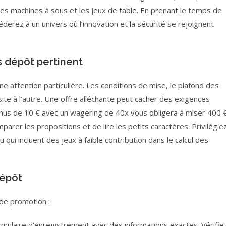
 les machines à sous et les jeux de table. En prenant le temps de
éderez à un univers où l’innovation et la sécurité se rejoignent
s dépôt pertinent
 attention particulière. Les conditions de mise, le plafond des
ite à l’autre. Une offre alléchante peut cacher des exigences
 bonus de 10 € avec un wagering de 40x vous obligera à miser 400 
parer les propositions et de lire les petits caractères. Privilégie
 qui incluent des jeux à faible contribution dans le calcul des
dépôt
 de promotion :
rmulaire d’enregistrement avec des informations exactes. Vérifie