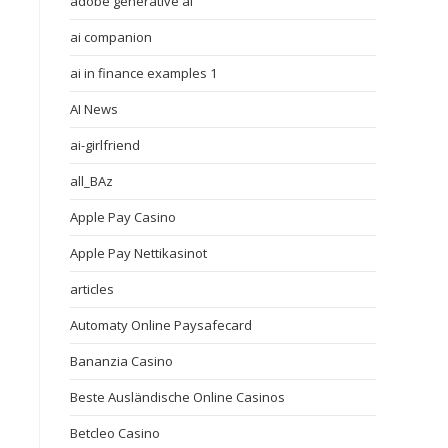
adobe generative ai
ai companion
ai in finance examples 1
AI News
ai-girlfriend
all_BAz
Apple Pay Casino
Apple Pay Nettikasinot
articles
Automaty Online Paysafecard
Bananzia Casino
Beste Ausländische Online Casinos
Betcleo Casino