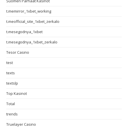
Suomen Parhaat Kasinot
t.memirror_1xbet_working
t.meofficial_site_1xbet_zerkalo
t.mesegodnya_1xbet
t.mesegodnya_1xbet_zerkalo
Tesor Casino
test
texts
textslp
Top Kasinot
Total
trends
Truelayer Casino