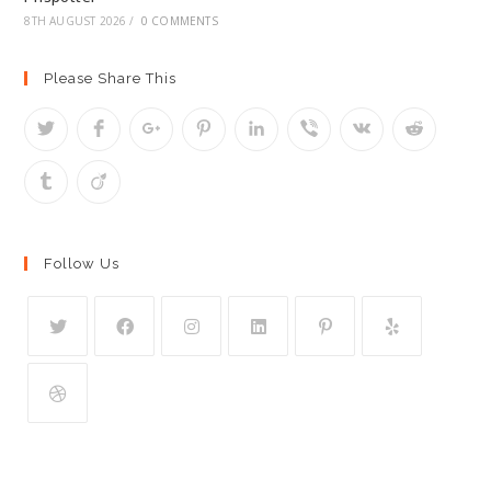
8TH AUGUST 2026
/
0 COMMENTS
Please Share This
Follow Us