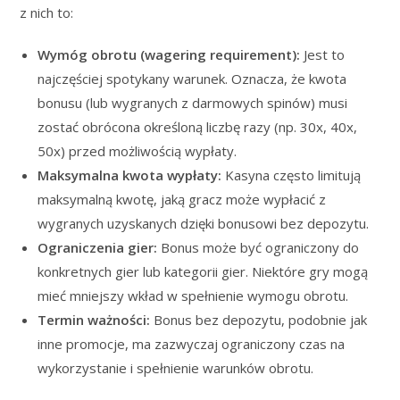
z nich to:
Wymóg obrotu (wagering requirement):
Jest to
najczęściej spotykany warunek. Oznacza, że kwota
bonusu (lub wygranych z darmowych spinów) musi
zostać obrócona określoną liczbę razy (np. 30x, 40x,
50x) przed możliwością wypłaty.
Maksymalna kwota wypłaty:
Kasyna często limitują
maksymalną kwotę, jaką gracz może wypłacić z
wygranych uzyskanych dzięki bonusowi bez depozytu.
Ograniczenia gier:
Bonus może być ograniczony do
konkretnych gier lub kategorii gier. Niektóre gry mogą
mieć mniejszy wkład w spełnienie wymogu obrotu.
Termin ważności:
Bonus bez depozytu, podobnie jak
inne promocje, ma zazwyczaj ograniczony czas na
wykorzystanie i spełnienie warunków obrotu.