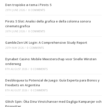
Den tropiske ø-tema i Pirots 5
29TH JUNE 2026
/
0 COMMENTS
Pirots 5 Slot: Analisi della grafica e della colonna sonora
cinematografica
26TH JUNE 2026
/
0 COMMENTS
GambleZen UK Login: A Comprehensive Study Report
20TH MAY 2026
/
0 COMMENTS
Dynabet Casino: Mobile Meesterschap voor Snelle Winsten
onderweg
8TH AUGUST 2026
/
0 COMMENTS
Desbloquea tu Potencial de Juego: Guía Experta para Bonos y
Freebets en Argentina
8TH AUGUST 2026
/
0 COMMENTS
Glitch Spin: Öka Dina Vinstchanser med Dagliga Kampanjer och
Prispotter