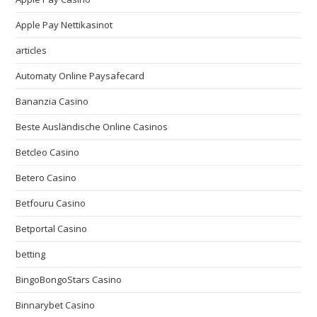
Apple Pay Nettikasinot
articles
Automaty Online Paysafecard
Bananzia Casino
Beste Ausländische Online Casinos
Betcleo Casino
Betero Casino
Betfouru Casino
Betportal Casino
betting
BingoBongoStars Casino
Binnarybet Casino