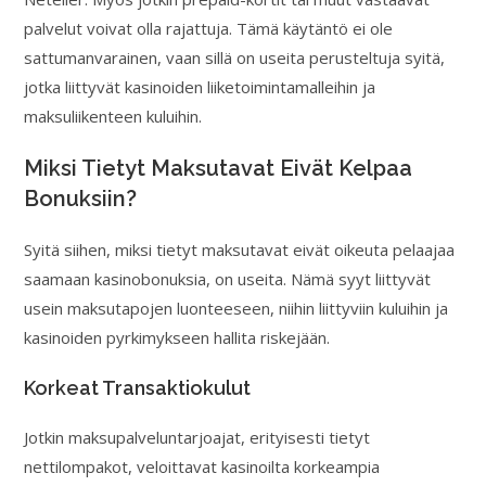
palvelut voivat olla rajattuja. Tämä käytäntö ei ole
sattumanvarainen, vaan sillä on useita perusteltuja syitä,
jotka liittyvät kasinoiden liiketoimintamalleihin ja
maksuliikenteen kuluihin.
Miksi Tietyt Maksutavat Eivät Kelpaa
Bonuksiin?
Syitä siihen, miksi tietyt maksutavat eivät oikeuta pelaajaa
saamaan kasinobonuksia, on useita. Nämä syyt liittyvät
usein maksutapojen luonteeseen, niihin liittyviin kuluihin ja
kasinoiden pyrkimykseen hallita riskejään.
Korkeat Transaktiokulut
Jotkin maksupalveluntarjoajat, erityisesti tietyt
nettilompakot, veloittavat kasinoilta korkeampia