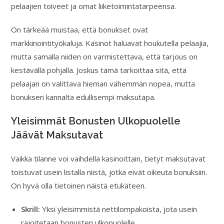
pelaajien toiveet ja omat liiketoimintatarpeensa.
On tärkeää muistaa, että bonukset ovat
markkinointityökaluja. Kasinot haluavat houkutella pelaajia,
mutta samalla niiden on varmistettava, että tarjous on
kestävällä pohjalla. Joskus tämä tarkoittaa sitä, että
pelaajan on valittava hieman vähemmän nopea, mutta
bonuksen kannalta edullisempi maksutapa.
Yleisimmät Bonusten Ulkopuolelle
Jäävät Maksutavat
Vaikka tilanne voi vaihdella kasinoittain, tietyt maksutavat
toistuvat usein listalla niistä, jotka eivät oikeuta bonuksiin.
On hyvä olla tietoinen näistä etukäteen.
Skrill:
Yksi yleisimmistä nettilompakoista, jota usein
rajoitetaan bonusten ulkopuolelle.