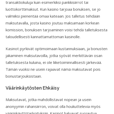
transaktiokuluja kuin esimerkiksi pankkisiirrot tai
luottokorttimaksut. Kun kasino tarjoaa bonuksen, se jo
valmiiksi pienentää omaa kateaan. Jos talletus tehdään
maksutavalla, josta kasino joutuu maksamaan korkean
komission, bonuksen tarjoaminen voisi tehdä talletuksesta
taloudellisesti kannattamattoman kasinolle.
Kasinot pyrkivät optimoimaan kustannuksiaan, ja bonusten
jakaminen maksutavoilla, jotka syövät merkittävän osan
talletuksesta kuluina, ei ole liiketoiminnallisesti järkevää.
Tämän vuoksi ne usein rajaavat nämä maksutavat pois
bonustarjouksistaan.
Väärinkäytösten Ehkäisy
Maksutavat, jotka mahdollistavat nopean ja usein
anonyymin rahansiirron, voivat olla houkuttelevia myös
väärinkäyttötarkoituksiin. Kasinot haluavat suojautua