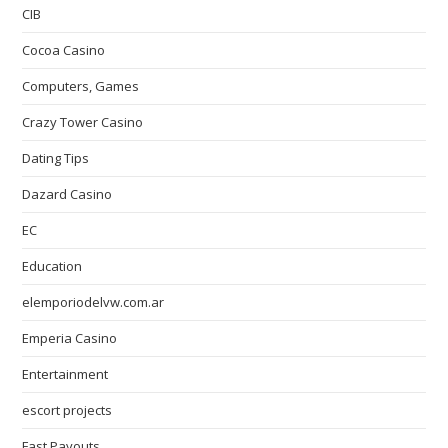
CIB
Cocoa Casino
Computers, Games
Crazy Tower Сasino
Dating Tips
Dazard Casino
EC
Education
elemporiodelvw.com.ar
Emperia Casino
Entertainment
escort projects
Fast Payouts