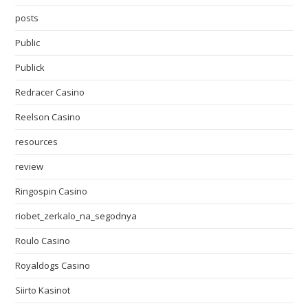
posts
Public
Publick
Redracer Casino
Reelson Casino
resources
review
Ringospin Casino
riobet_zerkalo_na_segodnya
Roulo Casino
Royaldogs Casino
Siirto Kasinot