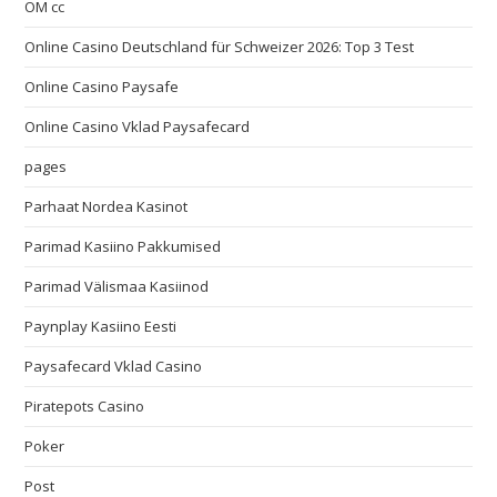
OM cc
Online Casino Deutschland für Schweizer 2026: Top 3 Test
Online Casino Paysafe
Online Casino Vklad Paysafecard
pages
Parhaat Nordea Kasinot
Parimad Kasiino Pakkumised
Parimad Välismaa Kasiinod
Paynplay Kasiino Eesti
Paysafecard Vklad Casino
Piratepots Casino
Poker
Post