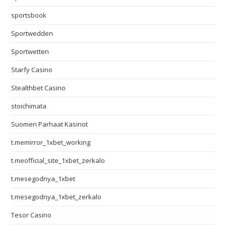
sportsbook
Sportwedden
Sportwetten
Starfy Casino
Stealthbet Casino
stoichimata
Suomen Parhaat Kasinot
t.memirror_1xbet_working
t.meofficial_site_1xbet_zerkalo
t.mesegodnya_1xbet
t.mesegodnya_1xbet_zerkalo
Tesor Casino