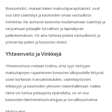
Bonusehdot, mukaan lukien maksutaparajoitukset, ovat
osa tätä sääntelyä ja kasinoiden omaa vastuullista
toimintaa. Ne auttavat kasinoita noudattamaan sääntöjä ja
tarjoamaan pelaajille turvallisen ja läpinäkyvän
pelikokemuksen. On aina tärkeää pelata vastuullisesti ja
ymmärtää pelien ja bonusten ehdot.
Yhteenveto ja Vinkkejä
Yhteenvetona voidaan todeta, että syyt tiettyjen
maksutapojen rajaamiseen bonusten ulkopuolelle liittyvät
usein korkeisiin transaktiokuluihin, väärinkäytösten
ehkäisyyn ja kasinoiden yleiseen riskienhallintaan. Vaikka
tämä voi tuntua pelaajasta epäreilulta, se on osa
kasinoiden liiketoimintastrategiaa ja turvallisuustoimia.
Muista aina: