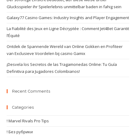
Glucksspieler ihr Spielerlebnis unmittelbar baden in fahig sein
Galaxy77 Casino Games: Industry Insights and Player Engagement
La Fiabilité des Jeux en Ligne Décryptée : Comment Jet4Bet Garantit
l’Équité
Ontdek de Spannende Wereld van Online Gokken en Profiteer
van Exclusieve Voordelen bij casino Gamix
¡Desvela los Secretos de las Tragamonedas Online: Tu Guía
Definitiva para Jugadores Colombianos!
Recent Comments
Categories
! Marvel Rivals Pro Tips
! Без рубрики