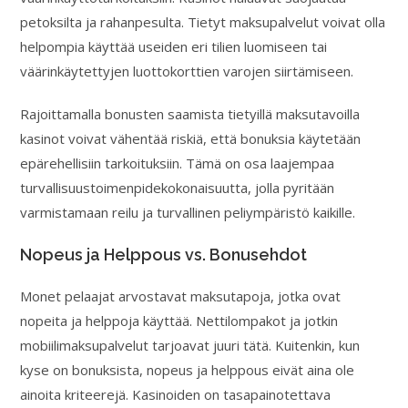
petoksilta ja rahanpesulta. Tietyt maksupalvelut voivat olla
helpompia käyttää useiden eri tilien luomiseen tai
väärinkäytettyjen luottokorttien varojen siirtämiseen.
Rajoittamalla bonusten saamista tietyillä maksutavoilla
kasinot voivat vähentää riskiä, että bonuksia käytetään
epärehellisiin tarkoituksiin. Tämä on osa laajempaa
turvallisuustoimenpidekokonaisuutta, jolla pyritään
varmistamaan reilu ja turvallinen peliympäristö kaikille.
Nopeus ja Helppous vs. Bonusehdot
Monet pelaajat arvostavat maksutapoja, jotka ovat
nopeita ja helppoja käyttää. Nettilompakot ja jotkin
mobiilimaksupalvelut tarjoavat juuri tätä. Kuitenkin, kun
kyse on bonuksista, nopeus ja helppous eivät aina ole
ainoita kriteerejä. Kasinoiden on tasapainotettava