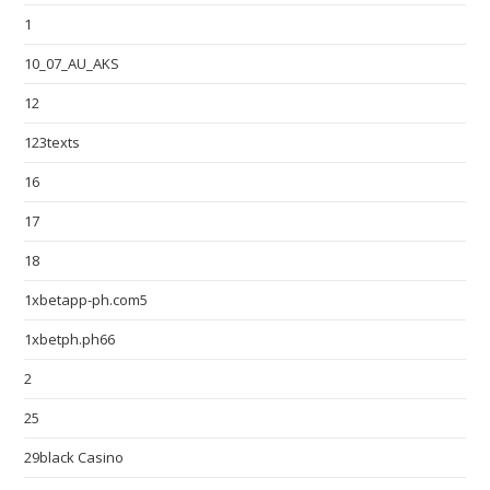
1
10_07_AU_AKS
12
123texts
16
17
18
1xbetapp-ph.com5
1xbetph.ph66
2
25
29black Casino