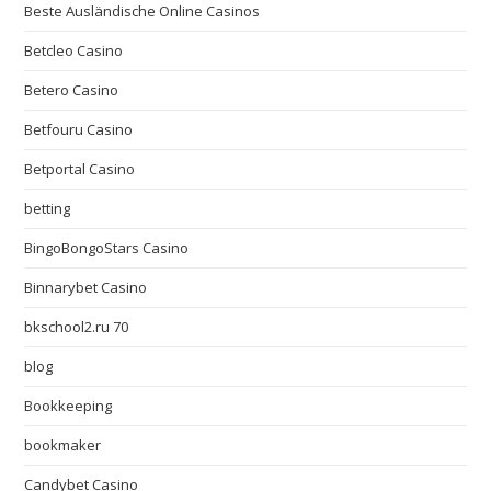
Beste Ausländische Online Casinos
Betcleo Casino
Betero Casino
Betfouru Casino
Betportal Casino
betting
BingoBongoStars Casino
Binnarybet Casino
bkschool2.ru 70
blog
Bookkeeping
bookmaker
Candybet Casino