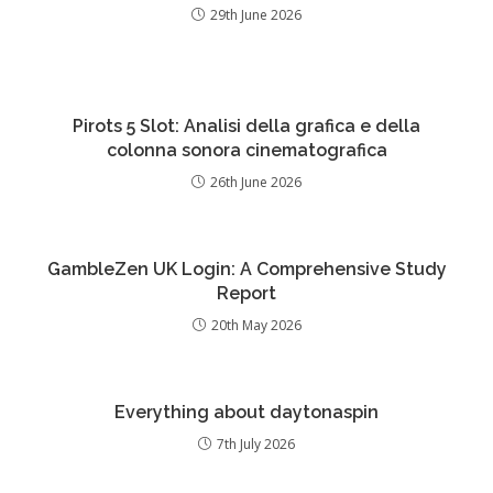
29th June 2026
Pirots 5 Slot: Analisi della grafica e della
colonna sonora cinematografica
26th June 2026
GambleZen UK Login: A Comprehensive Study
Report
20th May 2026
Everything about daytonaspin
7th July 2026