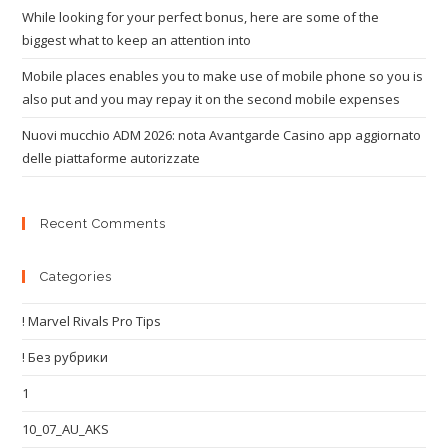
While looking for your perfect bonus, here are some of the
biggest what to keep an attention into
Mobile places enables you to make use of mobile phone so you is
also put and you may repay it on the second mobile expenses
Nuovi mucchio ADM 2026: nota Avantgarde Casino app aggiornato
delle piattaforme autorizzate
Recent Comments
Categories
! Marvel Rivals Pro Tips
! Без рубрики
1
10_07_AU_AKS