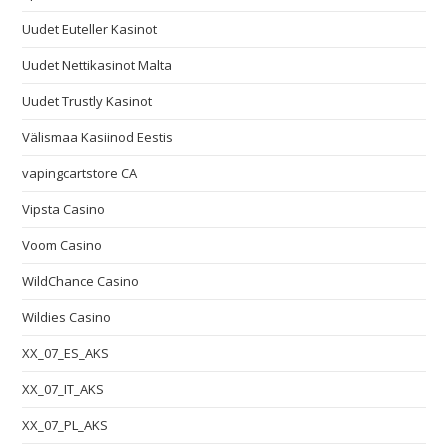
Uudet Euteller Kasinot
Uudet Nettikasinot Malta
Uudet Trustly Kasinot
Välismaa Kasiinod Eestis
vapingcartstore CA
Vipsta Casino
Voom Casino
WildChance Casino
Wildies Casino
XX_07_ES_AKS
XX_07_IT_AKS
XX_07_PL_AKS