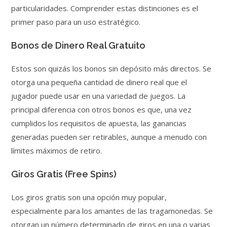
particularidades. Comprender estas distinciones es el
primer paso para un uso estratégico.
Bonos de Dinero Real Gratuito
Estos son quizás los bonos sin depósito más directos. Se
otorga una pequeña cantidad de dinero real que el
jugador puede usar en una variedad de juegos. La
principal diferencia con otros bonos es que, una vez
cumplidos los requisitos de apuesta, las ganancias
generadas pueden ser retirables, aunque a menudo con
límites máximos de retiro.
Giros Gratis (Free Spins)
Los giros gratis son una opción muy popular,
especialmente para los amantes de las tragamonedas. Se
otorgan un número determinado de giros en una o varias