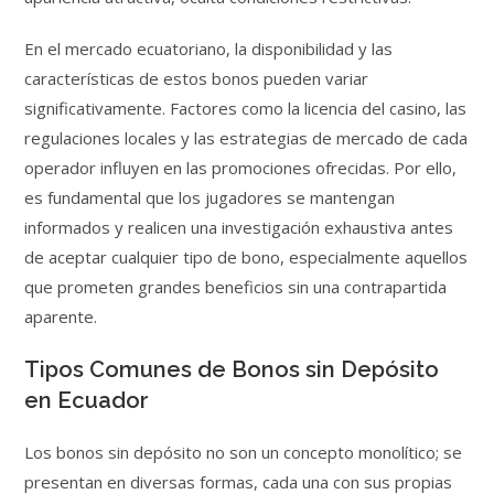
En el mercado ecuatoriano, la disponibilidad y las
características de estos bonos pueden variar
significativamente. Factores como la licencia del casino, las
regulaciones locales y las estrategias de mercado de cada
operador influyen en las promociones ofrecidas. Por ello,
es fundamental que los jugadores se mantengan
informados y realicen una investigación exhaustiva antes
de aceptar cualquier tipo de bono, especialmente aquellos
que prometen grandes beneficios sin una contrapartida
aparente.
Tipos Comunes de Bonos sin Depósito
en Ecuador
Los bonos sin depósito no son un concepto monolítico; se
presentan en diversas formas, cada una con sus propias