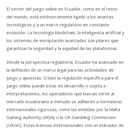
El sector del juego online en Ecuador, como en el resto
del mundo, está intrínsecamente ligado a los avances
tecnológicos y a un marco regulatorio en constante
evolución. La tecnología blockchain, la inteligencia artificial y
los sistemas de encriptación avanzados son pilares que
garantizan la seguridad y la equidad de las plataformas.
Desde la perspectiva regulatoria, Ecuador ha avanzado en
la definición de un marco legal para las actividades de
juego y apuestas. Si bien la regulación específica para el
juego online puede estar en desarrollo o sujeta a
interpretaciones, los operadores que buscan servir al
mercado ecuatoriano a menudo se adhieren a normativas
internacionales rigurosas, como las emitidas por la Malta
Gaming Authority (MGA) o la UK Gambling Commission
(UKGC). Estas licencias internacionales son un indicador de