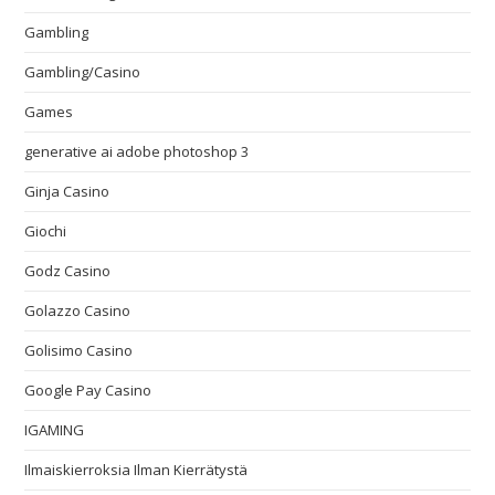
Gambling
Gambling/Casino
Games
generative ai adobe photoshop 3
Ginja Casino
Giochi
Godz Casino
Golazzo Casino
Golisimo Casino
Google Pay Casino
IGAMING
Ilmaiskierroksia Ilman Kierrätystä