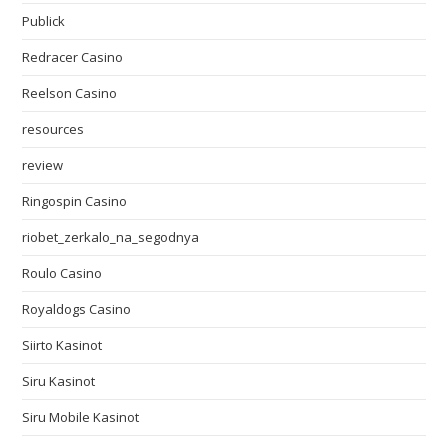
Publick
Redracer Casino
Reelson Casino
resources
review
Ringospin Casino
riobet_zerkalo_na_segodnya
Roulo Casino
Royaldogs Casino
Siirto Kasinot
Siru Kasinot
Siru Mobile Kasinot