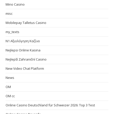
Mino Casino
misc
Mobilepay Talletus Casino
my_texts
N1 Αξιολόγηση Καζίνο
Nejlepsi Online Kasina
Nejlepší Zahraniční Casino
New Video Chat Platform
News
OM
OM cc
Online Casino Deutschland für Schweizer 2026: Top 3 Test