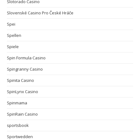
Slotorado Casino
Slovenské Casino Pro České Hráče
Spei
Spellen
Spiele
Spin Formula Casino
Spingranny Casino
Spinita Casino
SpinLynx Casino
Spinmama
SpinRain Casino
sportsbook
Sportwedden