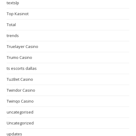
textslp
Top Kasinot
Total
trends
Truelayer Casino
Trumo Casino
ts escorts dallas
TuzBet Casino
Twindor Casino
Twinqo Casino
uncategorised
Uncategorized
updates