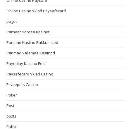
Online Casino Paysafe
Online Casino Vklad Paysafecard
pages
Parhaat Nordea Kasinot
Parimad Kasiino Pakkumised
Parimad Välismaa Kasiinod
Paynplay Kasiino Eesti
Paysafecard Vklad Casino
Piratepots Casino
Poker
Post
posts
Public