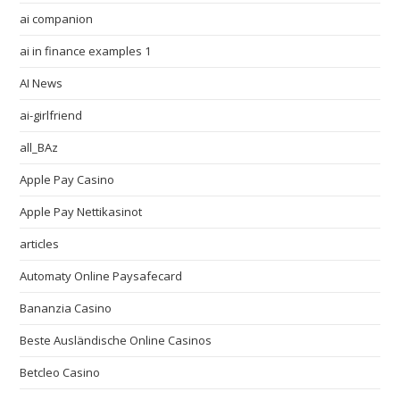
ai companion
ai in finance examples 1
AI News
ai-girlfriend
all_BAz
Apple Pay Casino
Apple Pay Nettikasinot
articles
Automaty Online Paysafecard
Bananzia Casino
Beste Ausländische Online Casinos
Betcleo Casino