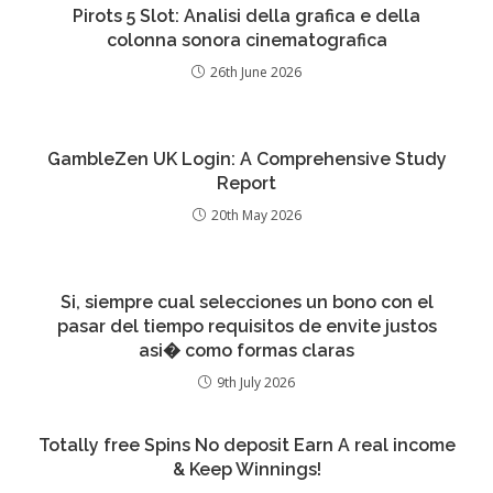
Pirots 5 Slot: Analisi della grafica e della
colonna sonora cinematografica
26th June 2026
GambleZen UK Login: A Comprehensive Study
Report
20th May 2026
Si, siempre cual selecciones un bono con el
pasar del tiempo requisitos de envite justos
asi� como formas claras
9th July 2026
Totally free Spins No deposit Earn A real income
& Keep Winnings!