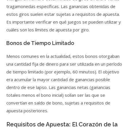
tragamonedas específicas. Las ganancias obtenidas de
estos giros suelen estar sujetas a requisitos de apuesta.
Es importante verificar en qué juegos se pueden utilizar y
cuáles son los límites de apuesta por giro.
Bonos de Tiempo Limitado
Menos comunes en la actualidad, estos bonos otorgaban
una cantidad fija de dinero para ser utilizada en un período
de tiempo limitado (por ejemplo, 60 minutos). El objetivo
era acumular la mayor cantidad de ganancias posible
dentro de ese lapso. Las ganancias netas (ganancias
totales menos el bono inicial) solían ser las que se
convertían en saldo de bono, sujetas a requisitos de
apuesta posteriores.
Requisitos de Apuesta: El Corazón de la