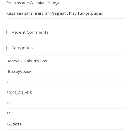
Premios que Cambian el Juego
Kazanma şansını artıran Pragmatic Play Türkçe ipuçları
Recent Comments
Categories
! Marvel Rivals Pro Tips
! Без рубрики
1
10_07_AU_AKS
11
12
123texts