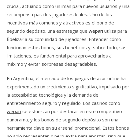
crucial, actuando como un imán para nuevos usuarios y una
recompensa para los jugadores leales. Uno de los
incentivos más comunes y atractivos es el bono de
segundo depósito, una estrategia que
wepari
utiliza para
fidelizar a su comunidad de jugadores. Entender cómo
funcionan estos bonos, sus beneficios y, sobre todo, sus
limitaciones, es fundamental para aprovecharlos al
máximo y evitar sorpresas desagradables.
En Argentina, el mercado de los juegos de azar online ha
experimentado un crecimiento significativo, impulsado por
la accesibilidad tecnológica y la demanda de
entretenimiento seguro y regulado. Los casinos como
wepari
se esfuerzan por destacar en este competitivo
panorama, y los bonos de segundo depósito son una
herramienta clave en su arsenal promocional. Estos bonos
no solo representan dinero extra para apostar, sino que