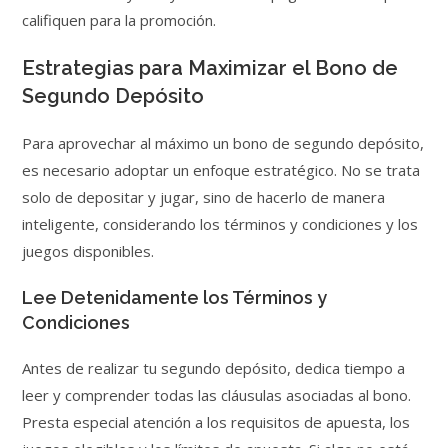
califiquen para la promoción.
Estrategias para Maximizar el Bono de
Segundo Depósito
Para aprovechar al máximo un bono de segundo depósito,
es necesario adoptar un enfoque estratégico. No se trata
solo de depositar y jugar, sino de hacerlo de manera
inteligente, considerando los términos y condiciones y los
juegos disponibles.
Lee Detenidamente los Términos y
Condiciones
Antes de realizar tu segundo depósito, dedica tiempo a
leer y comprender todas las cláusulas asociadas al bono.
Presta especial atención a los requisitos de apuesta, los