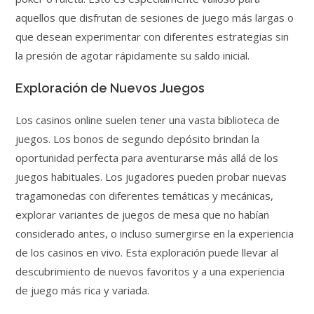
aquellos que disfrutan de sesiones de juego más largas o
que desean experimentar con diferentes estrategias sin
la presión de agotar rápidamente su saldo inicial.
Exploración de Nuevos Juegos
Los casinos online suelen tener una vasta biblioteca de
juegos. Los bonos de segundo depósito brindan la
oportunidad perfecta para aventurarse más allá de los
juegos habituales. Los jugadores pueden probar nuevas
tragamonedas con diferentes temáticas y mecánicas,
explorar variantes de juegos de mesa que no habían
considerado antes, o incluso sumergirse en la experiencia
de los casinos en vivo. Esta exploración puede llevar al
descubrimiento de nuevos favoritos y a una experiencia
de juego más rica y variada.