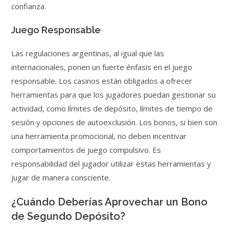
confianza.
Juego Responsable
Las regulaciones argentinas, al igual que las
internacionales, ponen un fuerte énfasis en el juego
responsable. Los casinos están obligados a ofrecer
herramientas para que los jugadores puedan gestionar su
actividad, como límites de depósito, límites de tiempo de
sesión y opciones de autoexclusión. Los bonos, si bien son
una herramienta promocional, no deben incentivar
comportamientos de juego compulsivo. Es
responsabilidad del jugador utilizar estas herramientas y
jugar de manera consciente.
¿Cuándo Deberías Aprovechar un Bono
de Segundo Depósito?