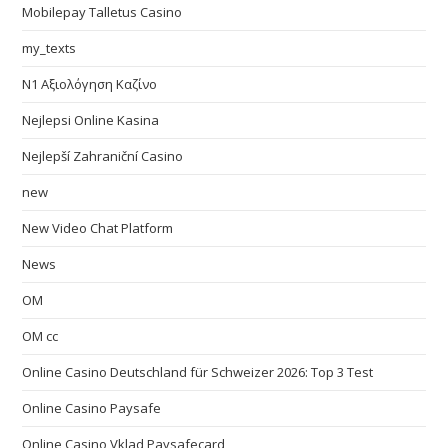
Mobilepay Talletus Casino
my_texts
N1 Αξιολόγηση Καζίνο
Nejlepsi Online Kasina
Nejlepší Zahraniční Casino
new
New Video Chat Platform
News
OM
OM cc
Online Casino Deutschland für Schweizer 2026: Top 3 Test
Online Casino Paysafe
Online Casino Vklad Paysafecard