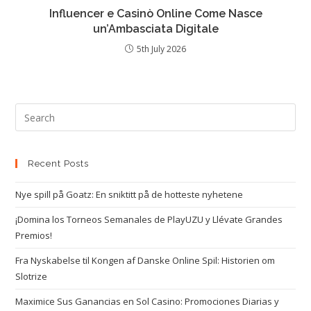
Influencer e Casinò Online Come Nasce
un’Ambasciata Digitale
5th July 2026
Recent Posts
Nye spill på Goatz: En sniktitt på de hotteste nyhetene
¡Domina los Torneos Semanales de PlayUZU y Llévate Grandes
Premios!
Fra Nyskabelse til Kongen af Danske Online Spil: Historien om
Slotrize
Maximice Sus Ganancias en Sol Casino: Promociones Diarias y