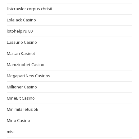
listcrawler corpus christi
LolaJack Casino
lotohelp.ru 80
Lussurio Casino
Maltan Kasinot
Mamzinobet Casino
Megapari New Casinos
Millioner Casino
MineBit Casino
Minimitalletus 5E
Mino Casino
misc