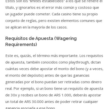
Estos son los “límites establecidos” a los que se refiere el
título, y ignorarlos es el error más común y costoso que
un jugador puede cometer. Cada casino tiene su propio
conjunto de reglas, pero existen elementos comunes que
se aplican en la mayoría de los casos.
Requisitos de Apuesta (Wagering
Requirements)
Este es, quizás, el término más importante. Los requisitos
de apuesta, también conocidos como playthrough, dictan
cuántas veces debe apostar el monto del bono (y a veces,
el monto del depósito) antes de que las ganancias
generadas por el bono puedan ser retiradas como dinero
real. Por ejemplo, si un bono tiene un requisito de apuesta
de 30x y recibes un bono de ARS 1.000, deberás apostar
un total de ARS 30.000 antes de poder retirar cualquier
ganancia asociada a ese bono.