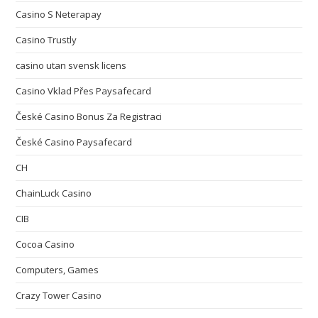
Casino S Neterapay
Casino Trustly
casino utan svensk licens
Casino Vklad Přes Paysafecard
České Casino Bonus Za Registraci
České Casino Paysafecard
CH
ChainLuck Casino
CIB
Cocoa Casino
Computers, Games
Crazy Tower Сasino