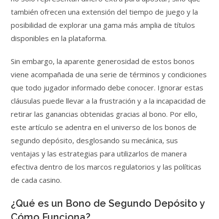
también ofrecen una extensión del tiempo de juego y la
posibilidad de explorar una gama más amplia de títulos
disponibles en la plataforma.
Sin embargo, la aparente generosidad de estos bonos
viene acompañada de una serie de términos y condiciones
que todo jugador informado debe conocer. Ignorar estas
cláusulas puede llevar a la frustración y a la incapacidad de
retirar las ganancias obtenidas gracias al bono. Por ello,
este artículo se adentra en el universo de los bonos de
segundo depósito, desglosando su mecánica, sus
ventajas y las estrategias para utilizarlos de manera
efectiva dentro de los marcos regulatorios y las políticas
de cada casino.
¿Qué es un Bono de Segundo Depósito y
Cómo Funciona?