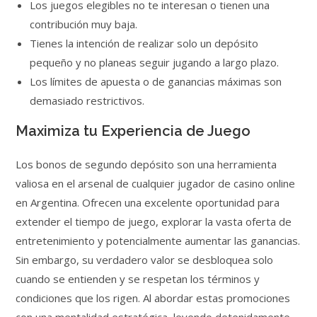
Los juegos elegibles no te interesan o tienen una
contribución muy baja.
Tienes la intención de realizar solo un depósito
pequeño y no planeas seguir jugando a largo plazo.
Los límites de apuesta o de ganancias máximas son
demasiado restrictivos.
Maximiza tu Experiencia de Juego
Los bonos de segundo depósito son una herramienta
valiosa en el arsenal de cualquier jugador de casino online
en Argentina. Ofrecen una excelente oportunidad para
extender el tiempo de juego, explorar la vasta oferta de
entretenimiento y potencialmente aumentar las ganancias.
Sin embargo, su verdadero valor se desbloquea solo
cuando se entienden y se respetan los términos y
condiciones que los rigen. Al abordar estas promociones