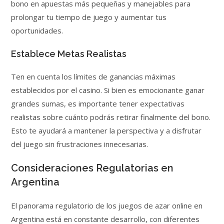
bono en apuestas más pequeñas y manejables para
prolongar tu tiempo de juego y aumentar tus
oportunidades.
Establece Metas Realistas
Ten en cuenta los límites de ganancias máximas
establecidos por el casino. Si bien es emocionante ganar
grandes sumas, es importante tener expectativas
realistas sobre cuánto podrás retirar finalmente del bono.
Esto te ayudará a mantener la perspectiva y a disfrutar
del juego sin frustraciones innecesarias.
Consideraciones Regulatorias en
Argentina
El panorama regulatorio de los juegos de azar online en
Argentina está en constante desarrollo, con diferentes