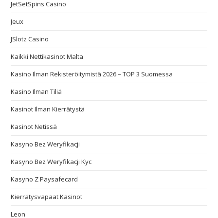
JetSetSpins Casino
Jeux
JSlotz Casino
Kaikki Nettikasinot Malta
Kasino Ilman Rekisteröitymistä 2026 – TOP 3 Suomessa
Kasino Ilman Tiliä
Kasinot Ilman Kierrätystä
Kasinot Netissä
Kasyno Bez Weryfikacji
Kasyno Bez Weryfikacji Kyc
Kasyno Z Paysafecard
Kierrätysvapaat Kasinot
Leon