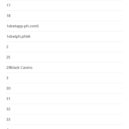
17
18
1xbetapp-ph.com5
1xbetph.ph66
2
25
29black Casino
3
30
31
32
33