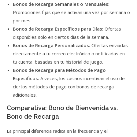
Bonos de Recarga Semanales o Mensuales:
Promociones fijas que se activan una vez por semana o
por mes.
Bonos de Recarga Específicos para Días:
Ofertas
disponibles solo en ciertos días de la semana.
Bonos de Recarga Personalizados:
Ofertas enviadas
directamente a tu correo electrónico o notificadas en
tu cuenta, basadas en tu historial de juego.
Bonos de Recarga para Métodos de Pago
Específicos:
A veces, los casinos incentivan el uso de
ciertos métodos de pago con bonos de recarga
adicionales.
Comparativa: Bono de Bienvenida vs.
Bono de Recarga
La principal diferencia radica en la frecuencia y el