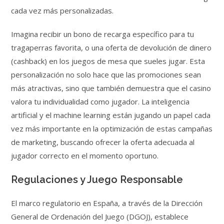
cada vez más personalizadas.
Imagina recibir un bono de recarga específico para tu
tragaperras favorita, o una oferta de devolución de dinero
(cashback) en los juegos de mesa que sueles jugar. Esta
personalización no solo hace que las promociones sean
más atractivas, sino que también demuestra que el casino
valora tu individualidad como jugador. La inteligencia
artificial y el machine learning están jugando un papel cada
vez más importante en la optimización de estas campañas
de marketing, buscando ofrecer la oferta adecuada al
jugador correcto en el momento oportuno.
Regulaciones y Juego Responsable
El marco regulatorio en España, a través de la Dirección
General de Ordenación del Juego (DGOJ), establece