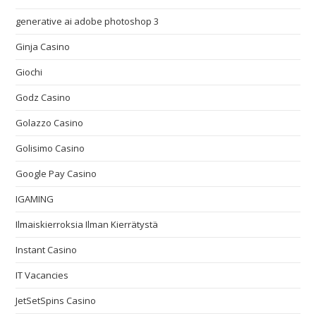
generative ai adobe photoshop 3
Ginja Casino
Giochi
Godz Casino
Golazzo Casino
Golisimo Casino
Google Pay Casino
IGAMING
Ilmaiskierroksia Ilman Kierrätystä
Instant Casino
IT Vacancies
JetSetSpins Casino