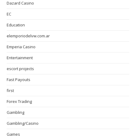
Dazard Casino
EC
Education
elemporiodelvw.com.ar
Emperia Casino
Entertainment
escort projects
Fast Payouts
first
Forex Trading
Gambling
Gambling/Casino
Games