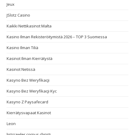
Jeux
JSlotz Casino
Kaikki Nettikasinot Malta
Kasino Ilman Rekisteröitymistä 2026 – TOP 3 Suomessa
Kasino Ilman Tiliä
Kasinot Ilman Kierrätystä
Kasinot Netissä
Kasyno Bez Weryfikacji
Kasyno Bez Weryfikacji Kyc
Kasyno Z Paysafecard
Kierrätysvapaat Kasinot
Leon
listcrawler corpus christi