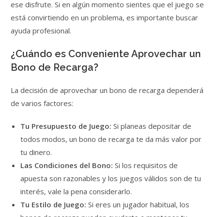
ese disfrute. Si en algún momento sientes que el juego se
está convirtiendo en un problema, es importante buscar
ayuda profesional.
¿Cuándo es Conveniente Aprovechar un
Bono de Recarga?
La decisión de aprovechar un bono de recarga dependerá
de varios factores:
Tu Presupuesto de Juego:
Si planeas depositar de
todos modos, un bono de recarga te da más valor por
tu dinero.
Las Condiciones del Bono:
Si los requisitos de
apuesta son razonables y los juegos válidos son de tu
interés, vale la pena considerarlo.
Tu Estilo de Juego:
Si eres un jugador habitual, los