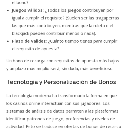
el bono?
Juegos Válidos:
¿Todos los juegos contribuyen por
igual a cumplir el requisito? (Suelen ser las tragaperras
las que más contribuyen, mientras que la ruleta o el
blackjack pueden contribuir menos o nada).
Plazo de Validez:
¿Cuánto tiempo tienes para cumplir
el requisito de apuesta?
Un bono de recarga con requisitos de apuesta más bajos
y un plazo más amplio será, sin duda, más beneficioso.
Tecnología y Personalización de Bonos
La tecnología moderna ha transformado la forma en que
los casinos online interactúan con sus jugadores. Los
sistemas de análisis de datos permiten a las plataformas
identificar patrones de juego, preferencias y niveles de
actividad. Esto se traduce en ofertas de bonos de recarga