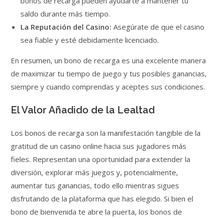
bonos de recarga pueden ayudarte a mantener tu
saldo durante más tiempo.
La Reputación del Casino:
Asegúrate de que el casino
sea fiable y esté debidamente licenciado.
En resumen, un bono de recarga es una excelente manera
de maximizar tu tiempo de juego y tus posibles ganancias,
siempre y cuando comprendas y aceptes sus condiciones.
El Valor Añadido de la Lealtad
Los bonos de recarga son la manifestación tangible de la
gratitud de un casino online hacia sus jugadores más
fieles. Representan una oportunidad para extender la
diversión, explorar más juegos y, potencialmente,
aumentar tus ganancias, todo ello mientras sigues
disfrutando de la plataforma que has elegido. Si bien el
bono de bienvenida te abre la puerta, los bonos de