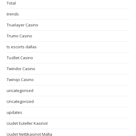
Total
trends
Truelayer Casino
Trumo Casino
ts escorts dallas
TuzBet Casino
Twindor Casino
Twinqo Casino
uncategorised
Uncategorized
updates
Uudet Euteller Kasinot
Uudet Nettikasinot Malta