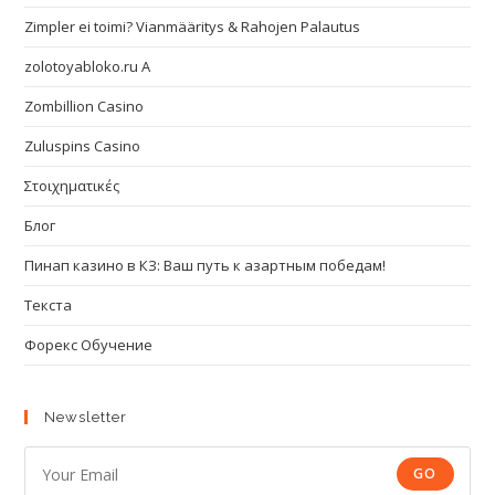
Zimpler ei toimi? Vianmääritys & Rahojen Palautus
zolotoyabloko.ru A
Zombillion Casino
Zuluspins Casino
Στοιχηματικές
Блог
Пинап казино в КЗ: Ваш путь к азартным победам!
Текста
Форекс Обучение
Newsletter
GO