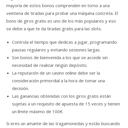
mayoría de estos bonos comprenden en torno a una
veintena de tiradas para probar una máquina concreta. El
bono de giros gratis es uno de los más populares y eso
se debe a que te da tiradas gratis para las slots.
Controla el tiempo que dedicas a jugar, programando
pausas regulares y evitando sesiones largas.
Son bonos de bienvenida a los que se accede sin
necesidad de realizar ningún depósito.
La reputación de un casino online debe ser la
consideración primordial a la hora de tomar una
decisión.
Las ganancias obtenidas con los giros gratis están
sujetas a un requisito de apuesta de 15 veces y tienen
un límite máximo de 100€.
Si eres un amante de las tragamonedas y estás buscando