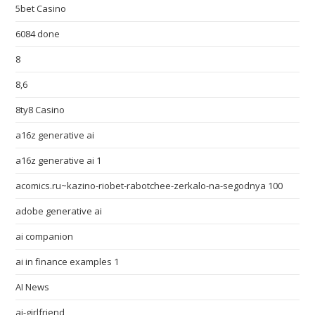
5bet Casino
6084 done
8
8,6
8ty8 Casino
a16z generative ai
a16z generative ai 1
acomics.ru~kazino-riobet-rabotchee-zerkalo-na-segodnya 100
adobe generative ai
ai companion
ai in finance examples 1
AI News
ai-girlfriend