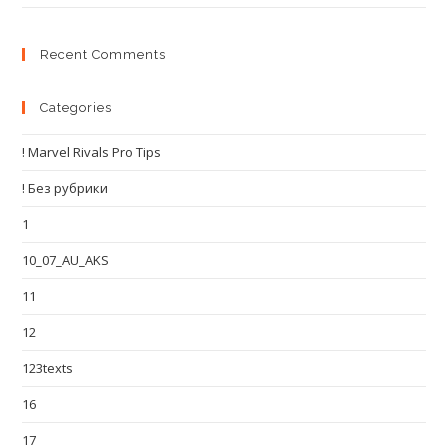
Recent Comments
Categories
! Marvel Rivals Pro Tips
! Без рубрики
1
10_07_AU_AKS
11
12
123texts
16
17