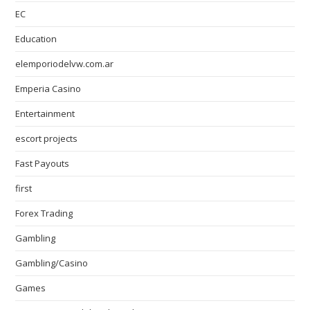
EC
Education
elemporiodelvw.com.ar
Emperia Casino
Entertainment
escort projects
Fast Payouts
first
Forex Trading
Gambling
Gambling/Casino
Games