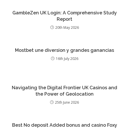
GambleZen UK Login: A Comprehensive Study
Report
20th May 2026
Mostbet une diversion y grandes ganancias
16th July 2026
Navigating the Digital Frontier UK Casinos and
the Power of Geolocation
25th June 2026
Best No deposit Added bonus and casino Foxy