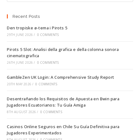
Recent Posts
Den tropiske ø-tema i Pirots 5
29TH JUNE 2026
/
0 COMMENTS
Pirots 5 Slot: Analisi della grafica e della colonna sonora
cinematografica
26TH JUNE 2026
/
0 COMMENTS
GambleZen UK Login: A Comprehensive Study Report
20TH MAY 2026
/
0 COMMENTS
Desentrañando los Requisitos de Apuesta en Bwin para
Jugadores Ecuatorianos: Tu Guía Amiga
8TH AUGUST 2026
/
0 COMMENTS
Casinos Online Seguros en Chile Su Guía Definitiva para
Jugadores Experimentados
8TH AUGUST 2026
/
0 COMMENTS