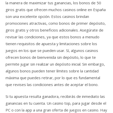
la manera de maximizar tus ganancias, los bonos de 50
giros gratis que ofrecen muchos casinos online en España
son una excelente opción. Estos casinos brindan
promociones atractivas, como bonos de primer depósito,
giros gratis y otros beneficios adicionales. Asegúrate de
revisar las condiciones, ya que estos bonos a menudo
tienen requisitos de apuesta y limitaciones sobre los
juegos en los que se pueden usar. Sí, algunos casinos
ofrecen bonos de bienvenida sin depósito, lo que te
permite jugar sin realizar un depósito inicial. Sin embargo,
algunos bonos pueden tener límites sobre la cantidad
máxima que puedes retirar, por lo que es fundamental
que revises las condiciones antes de aceptar el bono.
Si tu apuesta resulta ganadora, recibirás de inmediato las
ganancias en tu cuenta. Un casino top, para jugar desde el
PC o con la app a una gran oferta de juegos en casino. Hay