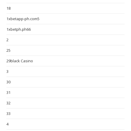
18
1xbetapp-ph.com5
1xbetph.ph66
2
25
29black Casino
3
30
31
32
33
4