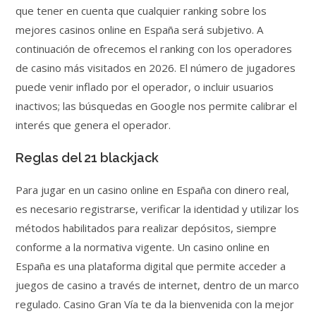
que tener en cuenta que cualquier ranking sobre los
mejores casinos online en España será subjetivo. A
continuación de ofrecemos el ranking con los operadores
de casino más visitados en 2026. El número de jugadores
puede venir inflado por el operador, o incluir usuarios
inactivos; las búsquedas en Google nos permite calibrar el
interés que genera el operador.
Reglas del 21 blackjack
Para jugar en un casino online en España con dinero real,
es necesario registrarse, verificar la identidad y utilizar los
métodos habilitados para realizar depósitos, siempre
conforme a la normativa vigente. Un casino online en
España es una plataforma digital que permite acceder a
juegos de casino a través de internet, dentro de un marco
regulado. Casino Gran Vía te da la bienvenida con la mejor