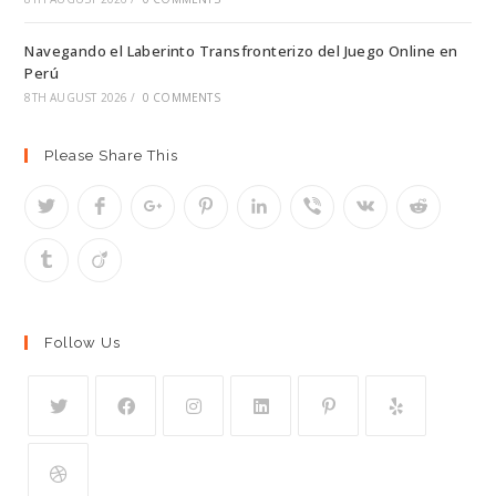
Navegando el Laberinto Transfronterizo del Juego Online en
Perú
8TH AUGUST 2026
/
0 COMMENTS
Please Share This
Follow Us