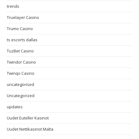
trends
Truelayer Casino
Trumo Casino
ts escorts dallas
TuzBet Casino
Twindor Casino
Twinqo Casino
uncategorised
Uncategorized
updates
Uudet Euteller Kasinot
Uudet Nettikasinot Malta