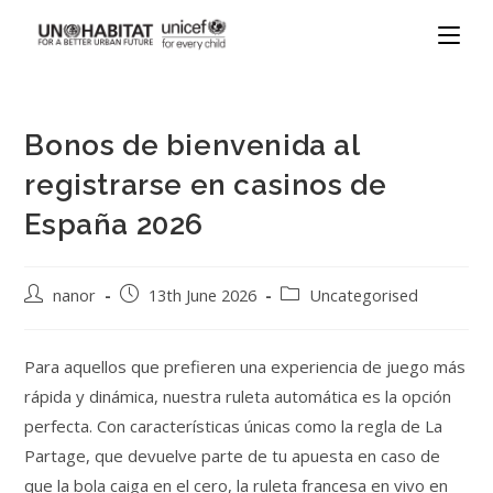
Bonos de bienvenida al
registrarse en casinos de
España 2026
nanor
13th June 2026
Uncategorised
Para aquellos que prefieren una experiencia de juego más
rápida y dinámica, nuestra ruleta automática es la opción
perfecta. Con características únicas como la regla de La
Partage, que devuelve parte de tu apuesta en caso de
que la bola caiga en el cero, la ruleta francesa en vivo en