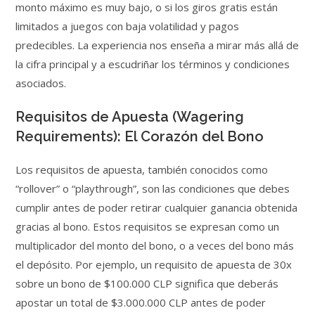
monto máximo es muy bajo, o si los giros gratis están
limitados a juegos con baja volatilidad y pagos
predecibles. La experiencia nos enseña a mirar más allá de
la cifra principal y a escudriñar los términos y condiciones
asociados.
Requisitos de Apuesta (Wagering
Requirements): El Corazón del Bono
Los requisitos de apuesta, también conocidos como
“rollover” o “playthrough”, son las condiciones que debes
cumplir antes de poder retirar cualquier ganancia obtenida
gracias al bono. Estos requisitos se expresan como un
multiplicador del monto del bono, o a veces del bono más
el depósito. Por ejemplo, un requisito de apuesta de 30x
sobre un bono de $100.000 CLP significa que deberás
apostar un total de $3.000.000 CLP antes de poder