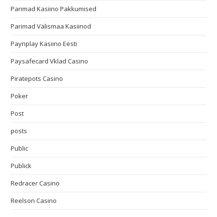
Parimad Kasiino Pakkumised
Parimad Välismaa Kasiinod
Paynplay Kasiino Eesti
Paysafecard Vklad Casino
Piratepots Casino
Poker
Post
posts
Public
Publick
Redracer Casino
Reelson Casino