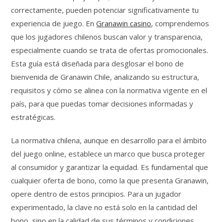
correctamente, pueden potenciar significativamente tu
experiencia de juego. En
Granawin casino
, comprendemos
que los jugadores chilenos buscan valor y transparencia,
especialmente cuando se trata de ofertas promocionales.
Esta guía está diseñada para desglosar el bono de
bienvenida de Granawin Chile, analizando su estructura,
requisitos y cómo se alinea con la normativa vigente en el
país, para que puedas tomar decisiones informadas y
estratégicas.
La normativa chilena, aunque en desarrollo para el ámbito
del juego online, establece un marco que busca proteger
al consumidor y garantizar la equidad. Es fundamental que
cualquier oferta de bono, como la que presenta Granawin,
opere dentro de estos principios. Para un jugador
experimentado, la clave no está solo en la cantidad del
bono, sino en la calidad de sus términos y condiciones.