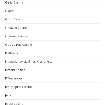
Ginja Casino
Giochi
Godz Casino
Golazzo Casino
Golisimo Casino
Google Pay Casino
IGAMING
Ilmaiskierroksia Ilman Kierrätystä
Instant Casino
IT Vacancies
JetSetSpins Casino
Jeux
JSlotz Casino