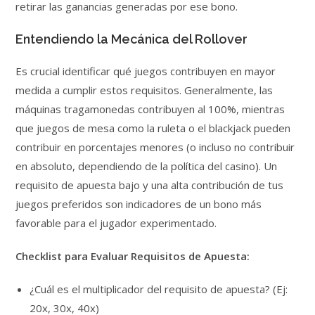
retirar las ganancias generadas por ese bono.
Entendiendo la Mecánica del Rollover
Es crucial identificar qué juegos contribuyen en mayor
medida a cumplir estos requisitos. Generalmente, las
máquinas tragamonedas contribuyen al 100%, mientras
que juegos de mesa como la ruleta o el blackjack pueden
contribuir en porcentajes menores (o incluso no contribuir
en absoluto, dependiendo de la política del casino). Un
requisito de apuesta bajo y una alta contribución de tus
juegos preferidos son indicadores de un bono más
favorable para el jugador experimentado.
Checklist para Evaluar Requisitos de Apuesta:
¿Cuál es el multiplicador del requisito de apuesta? (Ej:
20x, 30x, 40x)