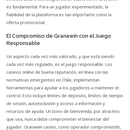
es fundamental. Para un jugador experimentado, la
fiabilidad de la plataforma es tan importante como la
oferta promocional.
El Compromiso de Granawin con el Juego
Responsable
Un aspecto cada vez más valorado, y que está siendo
cada vez más regulado, es el juego responsable. Los
casinos online de buena reputación, en línea con las
normativas emergentes en Chile, implementan
herramientas para ayudar a los jugadores a mantener el
control. Esto incluye límites de depósito, límites de tiempo
de sesión, autoexclusión y acceso a información y
recursos de ayuda. Un bono de bienvenida, por atractivo
que sea, nunca debe comprometer el bienestar del
jugador. Granawin casino, como operador comprometido,