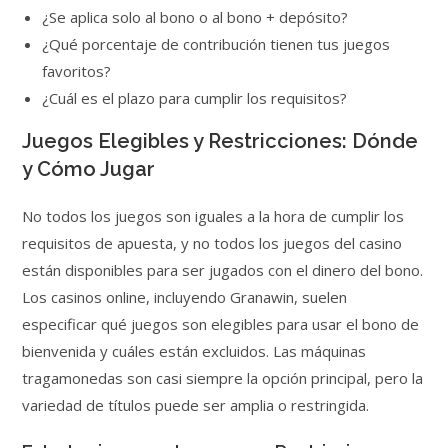
¿Se aplica solo al bono o al bono + depósito?
¿Qué porcentaje de contribución tienen tus juegos
favoritos?
¿Cuál es el plazo para cumplir los requisitos?
Juegos Elegibles y Restricciones: Dónde
y Cómo Jugar
No todos los juegos son iguales a la hora de cumplir los
requisitos de apuesta, y no todos los juegos del casino
están disponibles para ser jugados con el dinero del bono.
Los casinos online, incluyendo Granawin, suelen
especificar qué juegos son elegibles para usar el bono de
bienvenida y cuáles están excluidos. Las máquinas
tragamonedas son casi siempre la opción principal, pero la
variedad de títulos puede ser amplia o restringida.