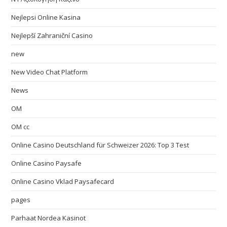
Nejlepsi Online Kasina
Nejlepší Zahraniční Casino
new
New Video Chat Platform
News
OM
OM cc
Online Casino Deutschland für Schweizer 2026: Top 3 Test
Online Casino Paysafe
Online Casino Vklad Paysafecard
pages
Parhaat Nordea Kasinot