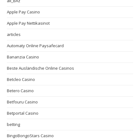
all_BAz
Apple Pay Casino
Apple Pay Nettikasinot
articles
Automaty Online Paysafecard
Bananzia Casino
Beste Ausländische Online Casinos
Betcleo Casino
Betero Casino
Betfouru Casino
Betportal Casino
betting
BingoBongoStars Casino