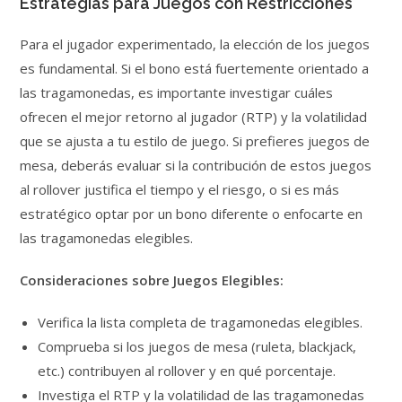
Estrategias para Juegos con Restricciones
Para el jugador experimentado, la elección de los juegos
es fundamental. Si el bono está fuertemente orientado a
las tragamonedas, es importante investigar cuáles
ofrecen el mejor retorno al jugador (RTP) y la volatilidad
que se ajusta a tu estilo de juego. Si prefieres juegos de
mesa, deberás evaluar si la contribución de estos juegos
al rollover justifica el tiempo y el riesgo, o si es más
estratégico optar por un bono diferente o enfocarte en
las tragamonedas elegibles.
Consideraciones sobre Juegos Elegibles:
Verifica la lista completa de tragamonedas elegibles.
Comprueba si los juegos de mesa (ruleta, blackjack,
etc.) contribuyen al rollover y en qué porcentaje.
Investiga el RTP y la volatilidad de las tragamonedas