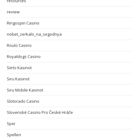
resources
review
Ringospin Casino
riobet_zerkalo_na_segodnya
Roulo Casino
Royaldogs Casino
Siirto Kasinot
Siru Kasinot
Siru Mobile Kasinot
Slotorado Casino
Slovenské Casino Pro České Hráče
Spei
Spellen