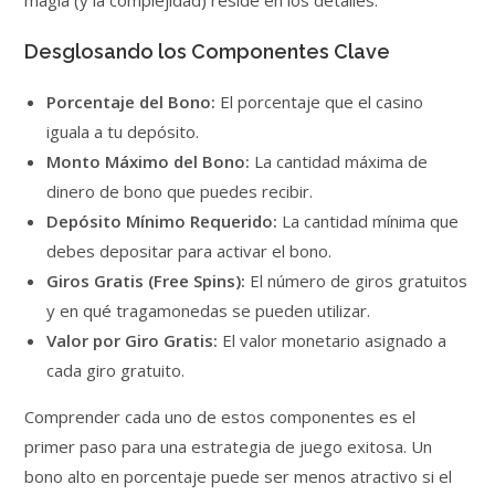
magia (y la complejidad) reside en los detalles.
Desglosando los Componentes Clave
Porcentaje del Bono:
El porcentaje que el casino
iguala a tu depósito.
Monto Máximo del Bono:
La cantidad máxima de
dinero de bono que puedes recibir.
Depósito Mínimo Requerido:
La cantidad mínima que
debes depositar para activar el bono.
Giros Gratis (Free Spins):
El número de giros gratuitos
y en qué tragamonedas se pueden utilizar.
Valor por Giro Gratis:
El valor monetario asignado a
cada giro gratuito.
Comprender cada uno de estos componentes es el
primer paso para una estrategia de juego exitosa. Un
bono alto en porcentaje puede ser menos atractivo si el