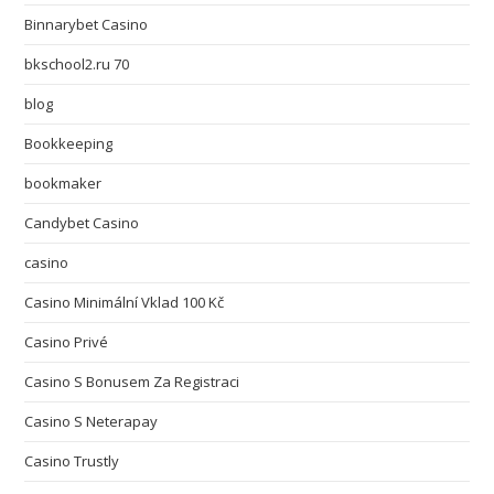
Binnarybet Casino
bkschool2.ru 70
blog
Bookkeeping
bookmaker
Candybet Casino
casino
Casino Minimální Vklad 100 Kč
Casino Privé
Casino S Bonusem Za Registraci
Casino S Neterapay
Casino Trustly