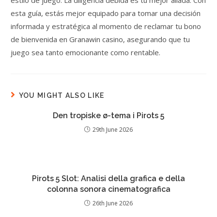
estilo de juego. La diligencia debida es tu mejor aliada. Con
esta guía, estás mejor equipado para tomar una decisión
informada y estratégica al momento de reclamar tu bono
de bienvenida en Granawin casino, asegurando que tu
juego sea tanto emocionante como rentable.
YOU MIGHT ALSO LIKE
Den tropiske ø-tema i Pirots 5
29th June 2026
Pirots 5 Slot: Analisi della grafica e della
colonna sonora cinematografica
26th June 2026