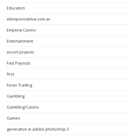
Education
elemporiodelvw.com.ar
Emperia Casino
Entertainment
escort projects
Fast Payouts
first
Forex Trading
Gambling
Gambling/Casino
Games
generative ai adobe photoshop 3