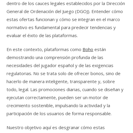
dentro de los cauces legales establecidos por la Dirección
General de Ordenación del Juego (DGOJ). Entender cómo
estas ofertas funcionan y cómo se integran en el marco
normativo es fundamental para predecir tendencias y
evaluar el éxito de las plataformas.
En este contexto, plataformas como
Boho
están
demostrando una comprensión profunda de las
necesidades del jugador español y de las exigencias
regulatorias. No se trata solo de ofrecer bonos, sino de
hacerlo de manera inteligente, transparente y, sobre
todo, legal. Las promociones diarias, cuando se diseñan y
ejecutan correctamente, pueden ser un motor de
crecimiento sostenible, impulsando la actividad y la
participación de los usuarios de forma responsable.
Nuestro objetivo aquí es desgranar cómo estas