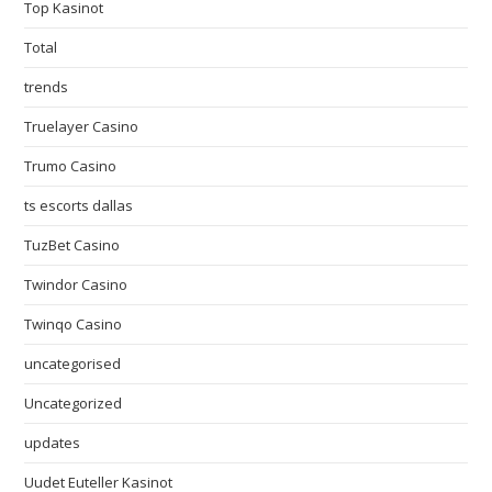
Top Kasinot
Total
trends
Truelayer Casino
Trumo Casino
ts escorts dallas
TuzBet Casino
Twindor Casino
Twinqo Casino
uncategorised
Uncategorized
updates
Uudet Euteller Kasinot