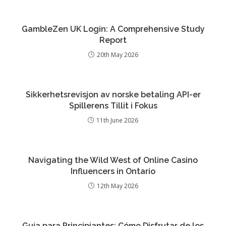
GambleZen UK Login: A Comprehensive Study
Report
20th May 2026
Sikkerhetsrevisjon av norske betaling API-er
Spillerens Tillit i Fokus
11th June 2026
Navigating the Wild West of Online Casino
Influencers in Ontario
12th May 2026
Guía para Principiantes: Cómo Disfrutar de los