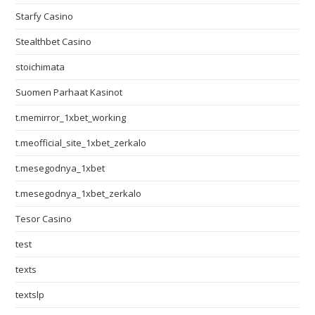
Starfy Casino
Stealthbet Casino
stoichimata
Suomen Parhaat Kasinot
t.memirror_1xbet_working
t.meofficial_site_1xbet_zerkalo
t.mesegodnya_1xbet
t.mesegodnya_1xbet_zerkalo
Tesor Casino
test
texts
textslp