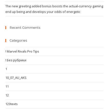
The new greeting added bonus boosts the actual-currency gaming
end up being and develops your odds of energetic
Recent Comments
Categories
! Marvel Rivals Pro Tips
! Без рубрики
1
10_07_AU_AKS
11
12
123texts