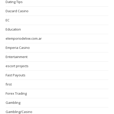
Dating Tips
Dazard Casino
EC
Education
elemporiodelvw.com.ar
Emperia Casino
Entertainment
escort projects
Fast Payouts
first
Forex Trading
Gambling
Gambling/Casino