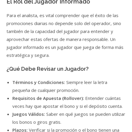
El Rol del Jugador Informado
Para el analista, es vital comprender que el éxito de las
promociones diarias no depende solo del operador, sino
también de la capacidad del jugador para entender y
aprovechar estas ofertas de manera responsable. Un
jugador informado es un jugador que juega de forma más
estratégica y segura.
¿Qué Debe Revisar un Jugador?
Términos y Condiciones:
Siempre leer la letra
pequeña de cualquier promoción.
Requisitos de Apuesta (Rollover):
Entender cuántas
veces hay que apostar el bono y si el depósito cuenta.
Juegos Válidos:
Saber en qué juegos se pueden utilizar
los bonos o giros gratis.
Plazos:
Verificar si la promoción o el bono tienen una