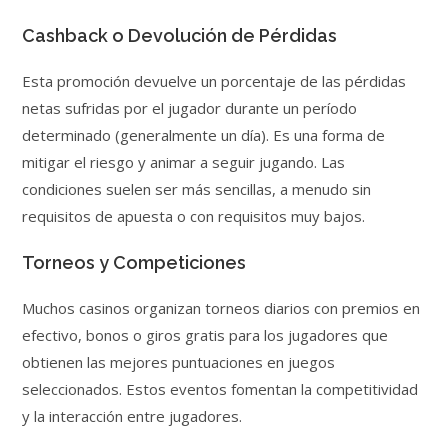
Cashback o Devolución de Pérdidas
Esta promoción devuelve un porcentaje de las pérdidas
netas sufridas por el jugador durante un período
determinado (generalmente un día). Es una forma de
mitigar el riesgo y animar a seguir jugando. Las
condiciones suelen ser más sencillas, a menudo sin
requisitos de apuesta o con requisitos muy bajos.
Torneos y Competiciones
Muchos casinos organizan torneos diarios con premios en
efectivo, bonos o giros gratis para los jugadores que
obtienen las mejores puntuaciones en juegos
seleccionados. Estos eventos fomentan la competitividad
y la interacción entre jugadores.