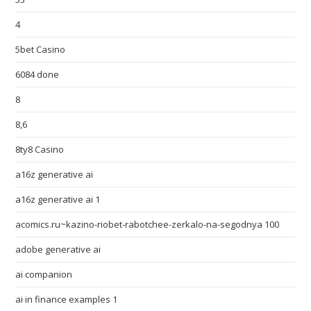
4
5bet Casino
6084 done
8
8,6
8ty8 Casino
a16z generative ai
a16z generative ai 1
acomics.ru~kazino-riobet-rabotchee-zerkalo-na-segodnya 100
adobe generative ai
ai companion
ai in finance examples 1