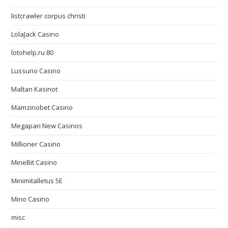
listcrawler corpus christi
LolaJack Casino
lotohelp.ru 80
Lussurio Casino
Maltan Kasinot
Mamzinobet Casino
Megapari New Casinos
Millioner Casino
MineBit Casino
Minimitalletus 5E
Mino Casino
misc