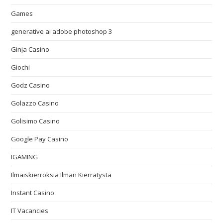
Games
generative ai adobe photoshop 3
Ginja Casino
Giochi
Godz Casino
Golazzo Casino
Golisimo Casino
Google Pay Casino
IGAMING
Ilmaiskierroksia Ilman Kierrätystä
Instant Casino
IT Vacancies