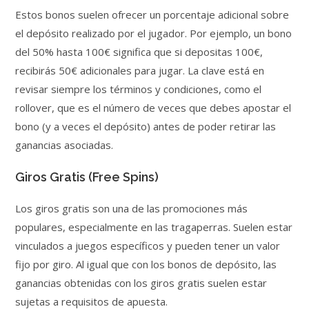
Estos bonos suelen ofrecer un porcentaje adicional sobre
el depósito realizado por el jugador. Por ejemplo, un bono
del 50% hasta 100€ significa que si depositas 100€,
recibirás 50€ adicionales para jugar. La clave está en
revisar siempre los términos y condiciones, como el
rollover, que es el número de veces que debes apostar el
bono (y a veces el depósito) antes de poder retirar las
ganancias asociadas.
Giros Gratis (Free Spins)
Los giros gratis son una de las promociones más
populares, especialmente en las tragaperras. Suelen estar
vinculados a juegos específicos y pueden tener un valor
fijo por giro. Al igual que con los bonos de depósito, las
ganancias obtenidas con los giros gratis suelen estar
sujetas a requisitos de apuesta.