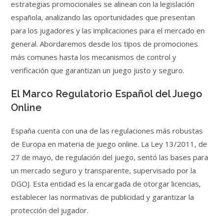
estrategias promocionales se alinean con la legislación
española, analizando las oportunidades que presentan
para los jugadores y las implicaciones para el mercado en
general. Abordaremos desde los tipos de promociones
más comunes hasta los mecanismos de control y
verificación que garantizan un juego justo y seguro.
El Marco Regulatorio Español del Juego
Online
España cuenta con una de las regulaciones más robustas
de Europa en materia de juego online. La Ley 13/2011, de
27 de mayo, de regulación del juego, sentó las bases para
un mercado seguro y transparente, supervisado por la
DGOJ. Esta entidad es la encargada de otorgar licencias,
establecer las normativas de publicidad y garantizar la
protección del jugador.