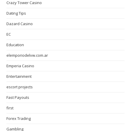
Crazy Tower Сasino
Dating Tips
Dazard Casino
EC
Education
elemporiodelvw.com.ar
Emperia Casino
Entertainment
escort projects
Fast Payouts
first
Forex Trading
Gambling