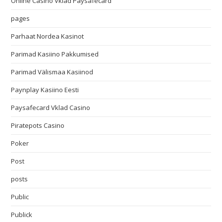
Online Casino Vklad Paysafecard
pages
Parhaat Nordea Kasinot
Parimad Kasiino Pakkumised
Parimad Välismaa Kasiinod
Paynplay Kasiino Eesti
Paysafecard Vklad Casino
Piratepots Casino
Poker
Post
posts
Public
Publick