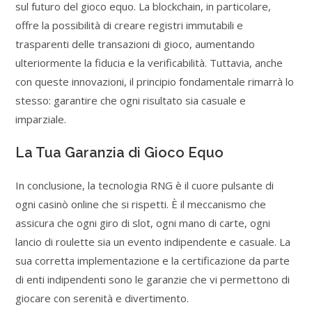
sul futuro del gioco equo. La blockchain, in particolare,
offre la possibilità di creare registri immutabili e
trasparenti delle transazioni di gioco, aumentando
ulteriormente la fiducia e la verificabilità. Tuttavia, anche
con queste innovazioni, il principio fondamentale rimarrà lo
stesso: garantire che ogni risultato sia casuale e
imparziale.
La Tua Garanzia di Gioco Equo
In conclusione, la tecnologia RNG è il cuore pulsante di
ogni casinò online che si rispetti. È il meccanismo che
assicura che ogni giro di slot, ogni mano di carte, ogni
lancio di roulette sia un evento indipendente e casuale. La
sua corretta implementazione e la certificazione da parte
di enti indipendenti sono le garanzie che vi permettono di
giocare con serenità e divertimento.