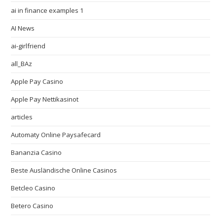
ai in finance examples 1
AI News
ai-girlfriend
all_BAz
Apple Pay Casino
Apple Pay Nettikasinot
articles
Automaty Online Paysafecard
Bananzia Casino
Beste Ausländische Online Casinos
Betcleo Casino
Betero Casino