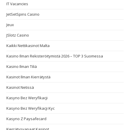
IT Vacancies
JetSetSpins Casino
Jeux
JSlotz Casino
Kaikki Nettikasinot Malta
Kasino Ilman Rekisteröitymistä 2026 – TOP 3 Suomessa
Kasino Ilman Tiliä
Kasinot Ilman Kierrätystä
Kasinot Netissä
Kasyno Bez Weryfikacji
Kasyno Bez Weryfikacji Kyc
Kasyno Z Paysafecard
Kierrätysvapaat Kasinot