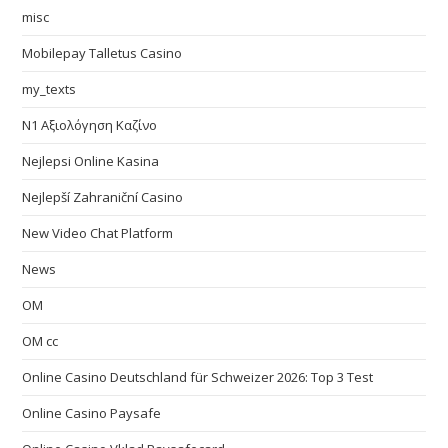
misc
Mobilepay Talletus Casino
my_texts
N1 Αξιολόγηση Καζίνο
Nejlepsi Online Kasina
Nejlepší Zahraniční Casino
New Video Chat Platform
News
OM
OM cc
Online Casino Deutschland für Schweizer 2026: Top 3 Test
Online Casino Paysafe