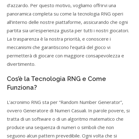
d’azzardo. Per questo motivo, vogliamo offrirvi una
panoramica completa su come la tecnologia RNG operi
all’interno delle nostre piattaforme, assicurando che ogni
partita sia un’esperienza giusta per tutti i nostri giocatori.
La trasparenza è la nostra priorità, e conoscere i
meccanismi che garantiscono l’equità del gioco vi
permetterà di giocare con maggiore consapevolezza e
divertimento.
Cos’è la Tecnologia RNG e Come
Funziona?
L’acronimo RNG sta per “Random Number Generator”,
ovvero Generatore di Numeri Casuali. In parole povere, si
tratta di un software o di un algoritmo matematico che
produce una sequenza di numeri o simboli che non
seguono alcun pattern prevedibile. Ogni volta che si