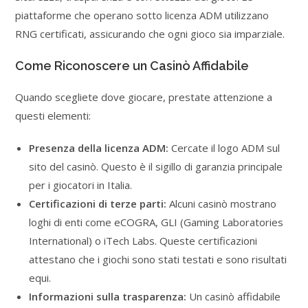
piattaforme che operano sotto licenza ADM utilizzano
RNG certificati, assicurando che ogni gioco sia imparziale.
Come Riconoscere un Casinò Affidabile
Quando scegliete dove giocare, prestate attenzione a
questi elementi:
Presenza della licenza ADM:
Cercate il logo ADM sul
sito del casinò. Questo è il sigillo di garanzia principale
per i giocatori in Italia.
Certificazioni di terze parti:
Alcuni casinò mostrano
loghi di enti come eCOGRA, GLI (Gaming Laboratories
International) o iTech Labs. Queste certificazioni
attestano che i giochi sono stati testati e sono risultati
equi.
Informazioni sulla trasparenza:
Un casinò affidabile