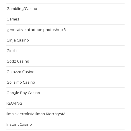
Gambling/Casino
Games
generative ai adobe photoshop 3
Ginja Casino
Giochi
Godz Casino
Golazzo Casino
Golisimo Casino
Google Pay Casino
IGAMING
Ilmaiskierroksia Ilman Kierrätystä
Instant Casino