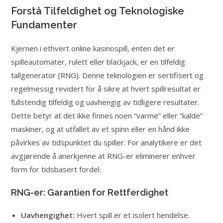
Forstå Tilfeldighet og Teknologiske
Fundamenter
Kjernen i ethvert online kasinospill, enten det er
spilleautomater, rulett eller blackjack, er en tilfeldig
tallgenerator (RNG). Denne teknologien er sertifisert og
regelmessig revidert for å sikre at hvert spillresultat er
fullstendig tilfeldig og uavhengig av tidligere resultater.
Dette betyr at det ikke finnes noen “varme” eller “kalde”
maskiner, og at utfallet av et spinn eller en hånd ikke
påvirkes av tidspunktet du spiller. For analytikere er det
avgjørende å anerkjenne at RNG-er eliminerer enhver
form for tidsbasert fordel.
RNG-er: Garantien for Rettferdighet
Uavhengighet:
Hvert spill er et isolert hendelse.