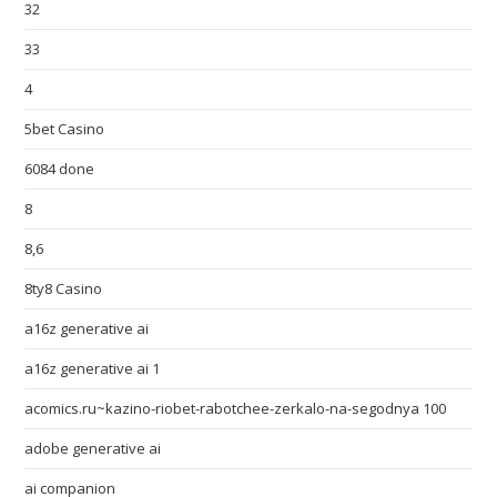
32
33
4
5bet Casino
6084 done
8
8,6
8ty8 Casino
a16z generative ai
a16z generative ai 1
acomics.ru~kazino-riobet-rabotchee-zerkalo-na-segodnya 100
adobe generative ai
ai companion