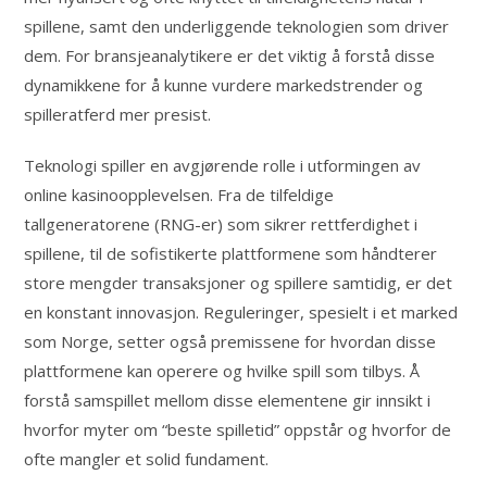
spillene, samt den underliggende teknologien som driver
dem. For bransjeanalytikere er det viktig å forstå disse
dynamikkene for å kunne vurdere markedstrender og
spilleratferd mer presist.
Teknologi spiller en avgjørende rolle i utformingen av
online kasinoopplevelsen. Fra de tilfeldige
tallgeneratorene (RNG-er) som sikrer rettferdighet i
spillene, til de sofistikerte plattformene som håndterer
store mengder transaksjoner og spillere samtidig, er det
en konstant innovasjon. Reguleringer, spesielt i et marked
som Norge, setter også premissene for hvordan disse
plattformene kan operere og hvilke spill som tilbys. Å
forstå samspillet mellom disse elementene gir innsikt i
hvorfor myter om “beste spilletid” oppstår og hvorfor de
ofte mangler et solid fundament.