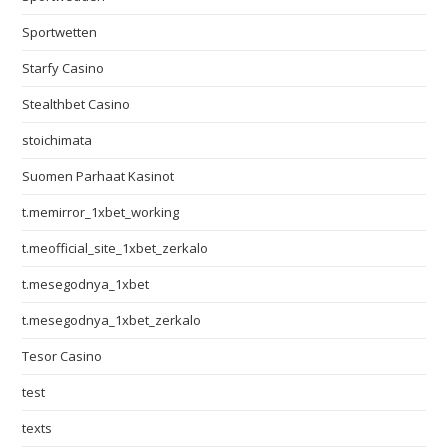
Sportwetten
Starfy Casino
Stealthbet Casino
stoichimata
Suomen Parhaat Kasinot
t.memirror_1xbet_working
t.meofficial_site_1xbet_zerkalo
t.mesegodnya_1xbet
t.mesegodnya_1xbet_zerkalo
Tesor Casino
test
texts