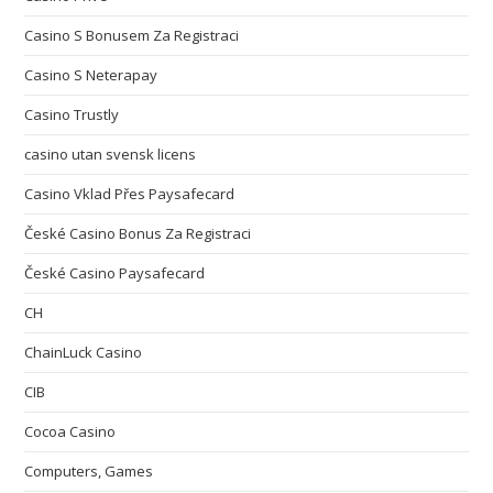
Casino S Bonusem Za Registraci
Casino S Neterapay
Casino Trustly
casino utan svensk licens
Casino Vklad Přes Paysafecard
České Casino Bonus Za Registraci
České Casino Paysafecard
CH
ChainLuck Casino
CIB
Cocoa Casino
Computers, Games