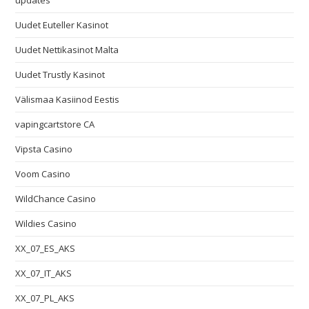
updates
Uudet Euteller Kasinot
Uudet Nettikasinot Malta
Uudet Trustly Kasinot
Välismaa Kasiinod Eestis
vapingcartstore CA
Vipsta Casino
Voom Casino
WildChance Casino
Wildies Casino
XX_07_ES_AKS
XX_07_IT_AKS
XX_07_PL_AKS