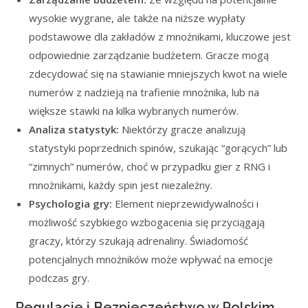
wysokie wygrane, ale także na niższe wypłaty
podstawowe dla zakładów z mnożnikami, kluczowe jest
odpowiednie zarządzanie budżetem. Gracze mogą
zdecydować się na stawianie mniejszych kwot na wiele
numerów z nadzieją na trafienie mnożnika, lub na
większe stawki na kilka wybranych numerów.
Analiza statystyk:
Niektórzy gracze analizują
statystyki poprzednich spinów, szukając “gorących” lub
“zimnych” numerów, choć w przypadku gier z RNG i
mnożnikami, każdy spin jest niezależny.
Psychologia gry:
Element nieprzewidywalności i
możliwość szybkiego wzbogacenia się przyciągają
graczy, którzy szukają adrenaliny. Świadomość
potencjalnych mnożników może wpływać na emocje
podczas gry.
Regulacje i Bezpieczeństwo w Polskim