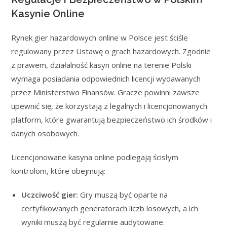
Kasynie Online
Rynek gier hazardowych online w Polsce jest ściśle
regulowany przez Ustawę o grach hazardowych. Zgodnie
z prawem, działalność kasyn online na terenie Polski
wymaga posiadania odpowiednich licencji wydawanych
przez Ministerstwo Finansów. Gracze powinni zawsze
upewnić się, że korzystają z legalnych i licencjonowanych
platform, które gwarantują bezpieczeństwo ich środków i
danych osobowych.
Licencjonowane kasyna online podlegają ścisłym
kontrolom, które obejmują:
Uczciwość gier:
Gry muszą być oparte na
certyfikowanych generatorach liczb losowych, a ich
wyniki muszą być regularnie audytowane.