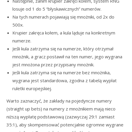
Następnie, zanim krupier zakręci kołem, system RNG
losuje od 1 do 5 “błyskawicznych” numerów.
Na tych numerach pojawiają się mnożniki, od 2x do
500x.
Krupier zakręca kołem, a kula ląduje na konkretnym
numerze.
Jeśli kula zatrzyma się na numerze, który otrzymał
mnożnik, a gracz postawił na ten numer, jego wygrana
jest mnożona przez przypisany mnożnik.
Jeśli kula zatrzyma się na numerze bez mnożnika,
wygrana jest standardowa, zgodna z tabelą wypłat
ruletki europejskiej.
Warto zaznaczyć, że zakłady na pojedyncze numery
(straight up bets) na numery z mnożnikiem mają nieco
niższą wypłatę podstawową (zazwyczaj 29:1 zamiast
35:1), aby skompensować potencjalnie ogromne wygrane