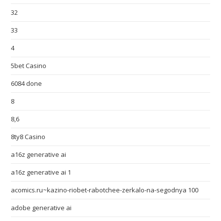
32
33
4
5bet Casino
6084 done
8
8,6
8ty8 Casino
a16z generative ai
a16z generative ai 1
acomics.ru~kazino-riobet-rabotchee-zerkalo-na-segodnya 100
adobe generative ai