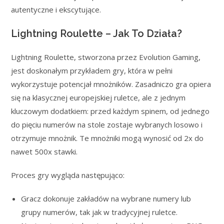
autentyczne i ekscytujące.
Lightning Roulette – Jak To Działa?
Lightning Roulette, stworzona przez Evolution Gaming,
jest doskonałym przykładem gry, która w pełni
wykorzystuje potencjał mnożników. Zasadniczo gra opiera
się na klasycznej europejskiej ruletce, ale z jednym
kluczowym dodatkiem: przed każdym spinem, od jednego
do pięciu numerów na stole zostaje wybranych losowo i
otrzymuje mnożnik. Te mnożniki mogą wynosić od 2x do
nawet 500x stawki.
Proces gry wygląda następująco:
Gracz dokonuje zakładów na wybrane numery lub
grupy numerów, tak jak w tradycyjnej ruletce.