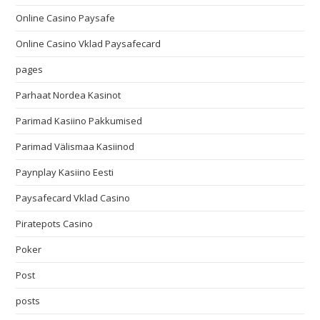
Online Casino Paysafe
Online Casino Vklad Paysafecard
pages
Parhaat Nordea Kasinot
Parimad Kasiino Pakkumised
Parimad Välismaa Kasiinod
Paynplay Kasiino Eesti
Paysafecard Vklad Casino
Piratepots Casino
Poker
Post
posts