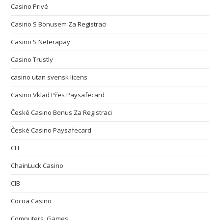
Casino Privé
Casino S Bonusem Za Registraci
Casino S Neterapay
Casino Trustly
casino utan svensk licens
Casino Vklad Přes Paysafecard
České Casino Bonus Za Registraci
České Casino Paysafecard
CH
ChainLuck Casino
CIB
Cocoa Casino
Computers, Games