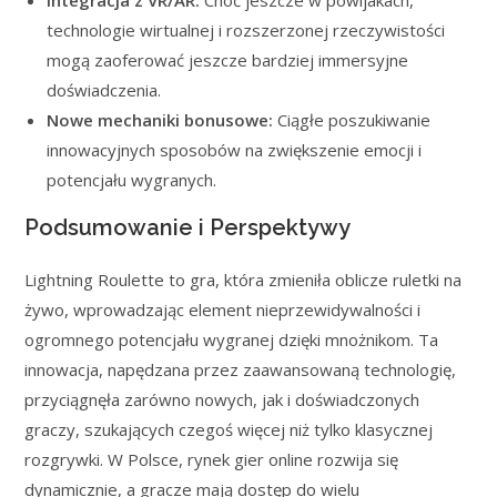
Integracja z VR/AR:
Choć jeszcze w powijakach,
technologie wirtualnej i rozszerzonej rzeczywistości
mogą zaoferować jeszcze bardziej immersyjne
doświadczenia.
Nowe mechaniki bonusowe:
Ciągłe poszukiwanie
innowacyjnych sposobów na zwiększenie emocji i
potencjału wygranych.
Podsumowanie i Perspektywy
Lightning Roulette to gra, która zmieniła oblicze ruletki na
żywo, wprowadzając element nieprzewidywalności i
ogromnego potencjału wygranej dzięki mnożnikom. Ta
innowacja, napędzana przez zaawansowaną technologię,
przyciągnęła zarówno nowych, jak i doświadczonych
graczy, szukających czegoś więcej niż tylko klasycznej
rozgrywki. W Polsce, rynek gier online rozwija się
dynamicznie, a gracze mają dostęp do wielu