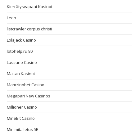
Kierrätysvapaat Kasinot
Leon
listcrawler corpus christi
LolaJack Casino
lotohelp.ru 80
Lussurio Casino
Maltan Kasinot
Mamzinobet Casino
Megapari New Casinos
Millioner Casino
MineBit Casino
Minimitalletus 5E