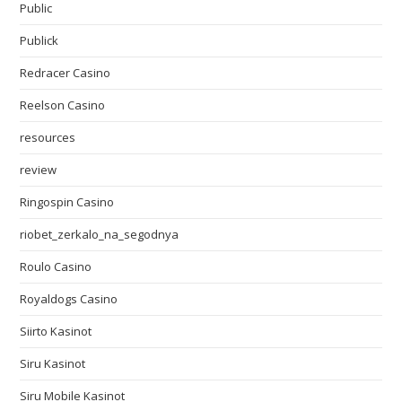
Public
Publick
Redracer Casino
Reelson Casino
resources
review
Ringospin Casino
riobet_zerkalo_na_segodnya
Roulo Casino
Royaldogs Casino
Siirto Kasinot
Siru Kasinot
Siru Mobile Kasinot