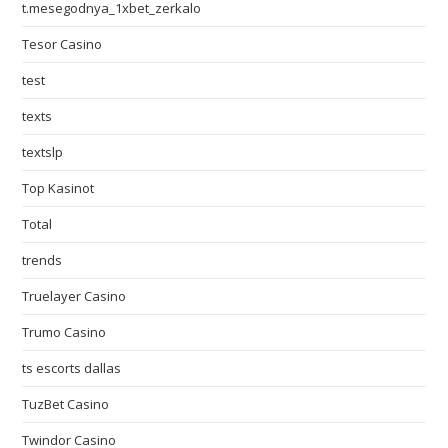
t.mesegodnya_1xbet_zerkalo
Tesor Casino
test
texts
textslp
Top Kasinot
Total
trends
Truelayer Casino
Trumo Casino
ts escorts dallas
TuzBet Casino
Twindor Casino