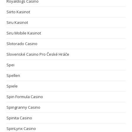
Royaldogs Casino
Siirto Kasinot
Siru Kasinot
Siru Mobile Kasinot
Slotorado Casino
Slovenské Casino Pro České Hráče
Spei
Spellen
Spiele
Spin Formula Casino
Spingranny Casino
Spinita Casino
SpinLynx Casino