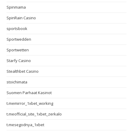
Spinmama
SpinRain Casino
sportsbook
Sportwedden
Sportwetten
Starfy Casino
Stealthbet Casino
stoichimata
Suomen Parhaat Kasinot
t.memirror_1xbet_working
t.meofficial_site_1xbet_zerkalo
t.mesegodnya_1xbet