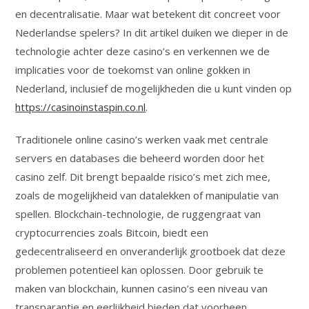
en decentralisatie. Maar wat betekent dit concreet voor
Nederlandse spelers? In dit artikel duiken we dieper in de
technologie achter deze casino’s en verkennen we de
implicaties voor de toekomst van online gokken in
Nederland, inclusief de mogelijkheden die u kunt vinden op
https://casinoinstaspin.co.nl
.
Traditionele online casino’s werken vaak met centrale
servers en databases die beheerd worden door het
casino zelf. Dit brengt bepaalde risico’s met zich mee,
zoals de mogelijkheid van datalekken of manipulatie van
spellen. Blockchain-technologie, de ruggengraat van
cryptocurrencies zoals Bitcoin, biedt een
gedecentraliseerd en onveranderlijk grootboek dat deze
problemen potentieel kan oplossen. Door gebruik te
maken van blockchain, kunnen casino’s een niveau van
transparantie en eerlijkheid bieden dat voorheen