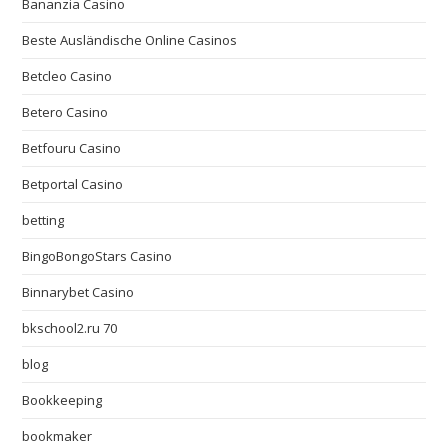
Bananzia Casino
Beste Ausländische Online Casinos
Betcleo Casino
Betero Casino
Betfouru Casino
Betportal Casino
betting
BingoBongoStars Casino
Binnarybet Casino
bkschool2.ru 70
blog
Bookkeeping
bookmaker