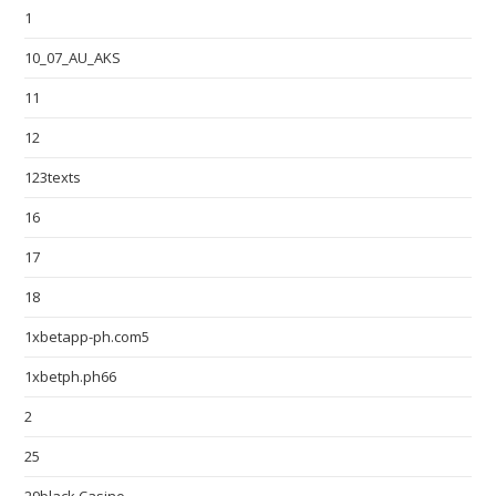
1
10_07_AU_AKS
11
12
123texts
16
17
18
1xbetapp-ph.com5
1xbetph.ph66
2
25