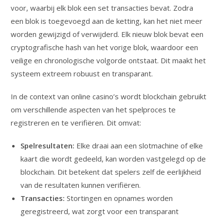
voor, waarbij elk blok een set transacties bevat. Zodra
een blok is toegevoegd aan de ketting, kan het niet meer
worden gewijzigd of verwijderd. Elk nieuw blok bevat een
cryptografische hash van het vorige blok, waardoor een
veilige en chronologische volgorde ontstaat. Dit maakt het
systeem extreem robuust en transparant.
In de context van online casino’s wordt blockchain gebruikt
om verschillende aspecten van het spelproces te
registreren en te verifiëren. Dit omvat:
Spelresultaten:
Elke draai aan een slotmachine of elke
kaart die wordt gedeeld, kan worden vastgelegd op de
blockchain. Dit betekent dat spelers zelf de eerlijkheid
van de resultaten kunnen verifiëren.
Transacties:
Stortingen en opnames worden
geregistreerd, wat zorgt voor een transparant