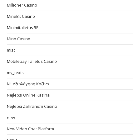
Millioner Casino
MineBit Casino
Minimitalletus 5E
Mino Casino
misc
Mobilepay Talletus Casino
my_texts
N1 Αξιολόγηση Καζίνο
Nejlepsi Online Kasina
Nejlepší Zahraniční Casino
new
New Video Chat Platform