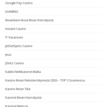
Google Pay Casino
IGAMING
Ilmaiskierroksia Ilman Kierrätystä
Instant Casino
IT Vacancies
JetSetSpins Casino
Jeux
JSlotz Casino
Kaikki Nettikasinot Malta
Kasino Ilman Rekisteröitymistä 2026 – TOP 3 Suomessa
Kasino Ilman Tiliä
Kasinot Ilman Kierrätystä
Kasinot Netissä