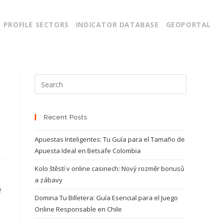
PROFILE SECTORS
INDICATOR DATABASE
GEOPORTAL
Recent Posts
Apuestas Inteligentes: Tu Guía para el Tamaño de
Apuesta Ideal en Betsafe Colombia
Kolo štěstí v online casinech: Nový rozměr bonusů
a zábavy
e
Domina Tu Billetera: Guía Esencial para el Juego
Online Responsable en Chile