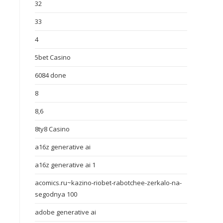
32
33
4
5bet Casino
6084 done
8
8,6
8ty8 Casino
a16z generative ai
a16z generative ai 1
acomics.ru~kazino-riobet-rabotchee-zerkalo-na-
segodnya 100
adobe generative ai