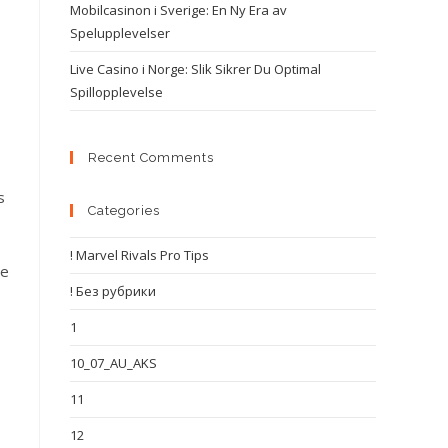
Mobilcasinon i Sverige: En Ny Era av
Spelupplevelser
Live Casino i Norge: Slik Sikrer Du Optimal
Spillopplevelse
Recent Comments
s
Categories
! Marvel Rivals Pro Tips
ie
! Без рубрики
1
10_07_AU_AKS
11
12