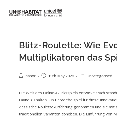
Blitz-Roulette: Wie Ev
Multiplikatoren das Sp
nanor
19th May 2026
Uncategorised
Die Welt des Online-Glücksspiels entwickelt sich ständi
Laune zu halten. Ein Paradebeispiel für diese Innovatio
klassische Roulette-Erfahrung genommen und sie mit 
traditionellen Varianten abheben. Die Einführung von M