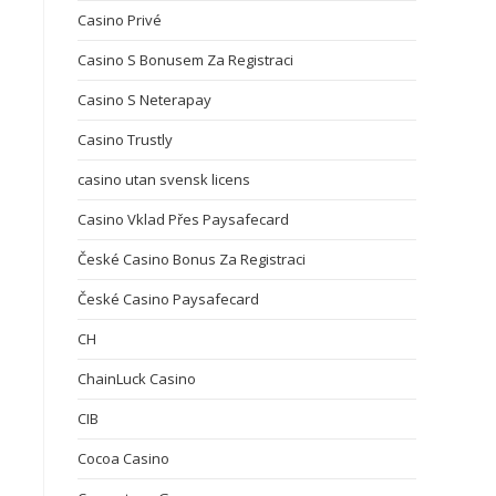
Casino Privé
Casino S Bonusem Za Registraci
Casino S Neterapay
Casino Trustly
casino utan svensk licens
Casino Vklad Přes Paysafecard
České Casino Bonus Za Registraci
České Casino Paysafecard
CH
ChainLuck Casino
CIB
Cocoa Casino