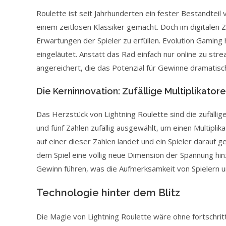
Roulette ist seit Jahrhunderten ein fester Bestandteil
einem zeitlosen Klassiker gemacht. Doch im digitalen Zei
Erwartungen der Spieler zu erfüllen. Evolution Gaming 
eingeläutet. Anstatt das Rad einfach nur online zu str
angereichert, die das Potenzial für Gewinne dramatisc
Die Kerninnovation: Zufällige Multiplikator
Das Herzstück von Lightning Roulette sind die zufälli
und fünf Zahlen zufällig ausgewählt, um einen Multipli
auf einer dieser Zahlen landet und ein Spieler darauf ge
dem Spiel eine völlig neue Dimension der Spannung hin
Gewinn führen, was die Aufmerksamkeit von Spielern un
Technologie hinter dem Blitz
Die Magie von Lightning Roulette wäre ohne fortschritt