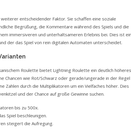
weiterer entscheidender Faktor. Sie schaffen eine soziale
freundliche Begrüßung, die Kommentare während des Spiels und die
inem immersiveren und unterhaltsameren Erlebnis bei. Dies ist ei
und der das Spiel von rein digitalen Automaten unterscheidet.
Varianten
anischem Roulette bietet Lightning Roulette ein deutlich höhere
che Chancen wie Rot/Schwarz oder gerade/ungerade in der Regel
lne Zahlen durch die Multiplikatoren um ein Vielfaches höher. Dies
ervenkitzel und der Chance auf große Gewinne suchen.
katoren bis zu 500x.
as Spiel beschleunigen.
en steigert die Aufregung.