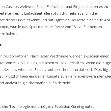
 von Casinos weltweit. Seine Einfachheit und Eleganz haben es zu
talter reicht Einfachheit allein oft nicht mehr aus, um die
hat diese Lücke erkannt und mit Lightning Roulette eine neue Ära
eamen, wurde das Spiel mit einer Reihe von “Blitz”-Elementen
h erhöhen.
en
gen Multiplikatoren. Nach jeder Wettrunde werden zwischen einer
kator von 50x bis zu unglaublichen 500x zu erhalten. Wenn die Kuge
setzt hat, wird sein Einsatz entsprechend multipliziert. Dies fügt
zu. Plötzlich kann ein kleiner Einsatz zu einem lebensverändernde
d Analysten gleichermaßen auf sich zieht.
liche Technologie nicht möglich. Evolution Gaming nutzt