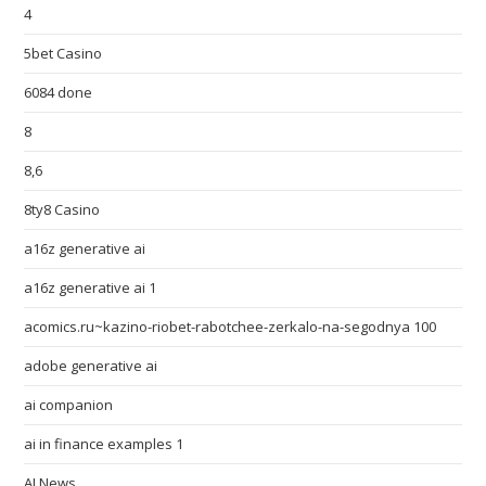
4
5bet Casino
6084 done
8
8,6
8ty8 Casino
a16z generative ai
a16z generative ai 1
acomics.ru~kazino-riobet-rabotchee-zerkalo-na-segodnya 100
adobe generative ai
ai companion
ai in finance examples 1
AI News