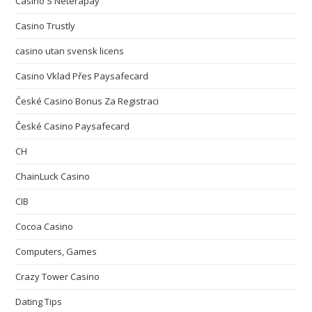
Casino S Neterapay
Casino Trustly
casino utan svensk licens
Casino Vklad Přes Paysafecard
České Casino Bonus Za Registraci
České Casino Paysafecard
CH
ChainLuck Casino
CIB
Cocoa Casino
Computers, Games
Crazy Tower Сasino
Dating Tips