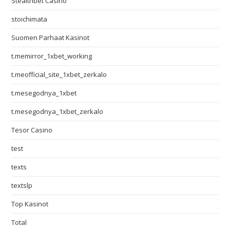
Stealthbet Casino
stoichimata
Suomen Parhaat Kasinot
t.memirror_1xbet_working
t.meofficial_site_1xbet_zerkalo
t.mesegodnya_1xbet
t.mesegodnya_1xbet_zerkalo
Tesor Casino
test
texts
textslp
Top Kasinot
Total