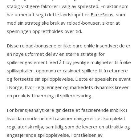
stadig viktigere faktorer i valg av spillested. En aktør som
har utmerket seg i dette landskapet er
BlazeSpins
, som
med sin strategiske bruk av reload-bonuser, sikrer at
spenningen opprettholdes over tid.
Disse reload-bonusene er ikke bare enkle insentiver; de er
en nøye utformet del av en større strategi for
spillerengasjement. Ved å tilby jevnlige muligheter til å øke
spillkapitalen, oppmuntrer casinoet spillere til å returnere
og fortsette sin spillopplevelse. Dette er spesielt relevant
i Norge, hvor reguleringer og markedets dynamikk krever
en proaktiv tilnærming til spillerbevaring.
For bransjeanalytikere gir dette et fascinerende innblikk i
hvordan moderne nettcasinoer navigerer i et komplekst
regulatorisk miljø, samtidig som de leverer en attraktiv og
engasjerende spillopplevelse. Forståelsen av