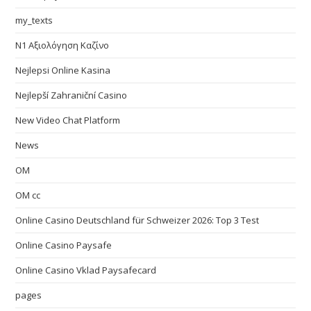
my_texts
N1 Αξιολόγηση Καζίνο
Nejlepsi Online Kasina
Nejlepší Zahraniční Casino
New Video Chat Platform
News
OM
OM cc
Online Casino Deutschland für Schweizer 2026: Top 3 Test
Online Casino Paysafe
Online Casino Vklad Paysafecard
pages