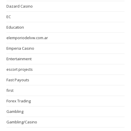
Dazard Casino
EC
Education
elemporiodelvw.com.ar
Emperia Casino
Entertainment
escort projects
Fast Payouts
first
Forex Trading
Gambling
Gambling/Casino