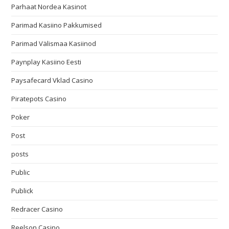
Parhaat Nordea Kasinot
Parimad Kasiino Pakkumised
Parimad Välismaa Kasiinod
Paynplay Kasiino Eesti
Paysafecard Vklad Casino
Piratepots Casino
Poker
Post
posts
Public
Publick
Redracer Casino
Reelson Casino