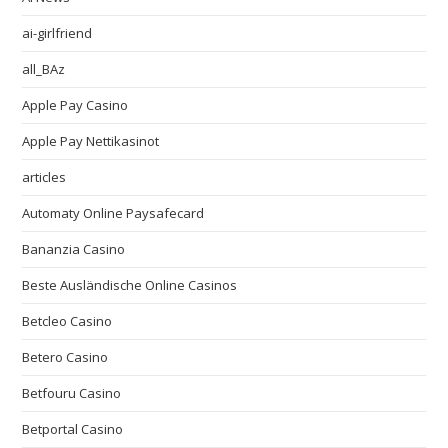
ai-girlfriend
all_BAz
Apple Pay Casino
Apple Pay Nettikasinot
articles
Automaty Online Paysafecard
Bananzia Casino
Beste Ausländische Online Casinos
Betcleo Casino
Betero Casino
Betfouru Casino
Betportal Casino