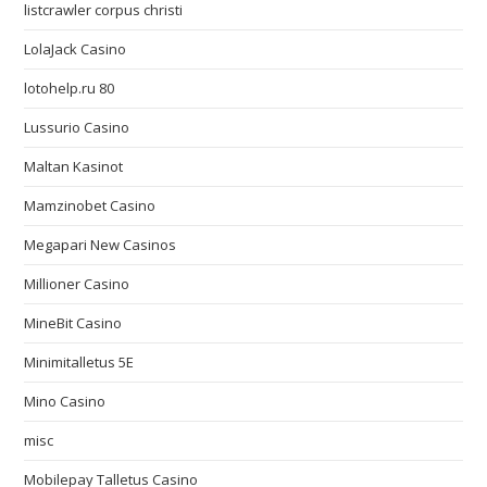
listcrawler corpus christi
LolaJack Casino
lotohelp.ru 80
Lussurio Casino
Maltan Kasinot
Mamzinobet Casino
Megapari New Casinos
Millioner Casino
MineBit Casino
Minimitalletus 5E
Mino Casino
misc
Mobilepay Talletus Casino