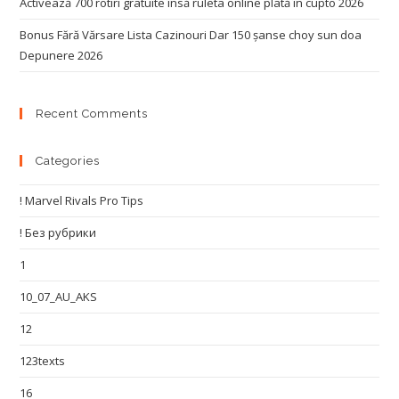
Activează 700 rotiri gratuite însă ruleta online plată în cupto 2026
Bonus Fără Vărsare Lista Cazinouri Dar 150 șanse choy sun doa
Depunere 2026
Recent Comments
Categories
! Marvel Rivals Pro Tips
! Без рубрики
1
10_07_AU_AKS
12
123texts
16