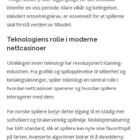
innenfor en viss periode. Klare vilkår og betingelser,
inkludert omsetningskrav, er essensielt for at spillerne
skal forstå verdien av tilbudet.
Teknologiens rolle i moderne
nettcasinoer
Utviklingen innen teknologi har revolusjonert iGaming-
industrien. Fra grafikk og spillopplevelse til sikkerhet og
betalingsløsninger, spiller teknologi en sentral rolle i
hvordan nettcasinoer opererer og hvordan spillere
interagerer med dem.
For norske spillere betyr dette tilgang til et stadig mer
sofistikert og brukervennlig spillmiljø. Mobiloptimalisering
har blitt standard, slik at spillere kan nyte sine favorittspill
på farten. Avanserte algoritmer bidrar til å skreddersy