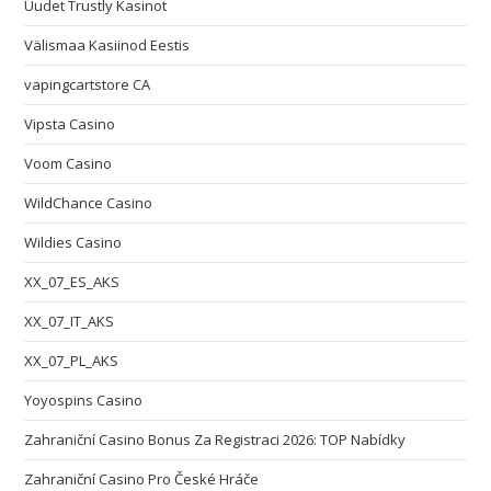
Uudet Trustly Kasinot
Välismaa Kasiinod Eestis
vapingcartstore CA
Vipsta Casino
Voom Casino
WildChance Casino
Wildies Casino
XX_07_ES_AKS
XX_07_IT_AKS
XX_07_PL_AKS
Yoyospins Casino
Zahraniční Casino Bonus Za Registraci 2026: TOP Nabídky
Zahraniční Casino Pro České Hráče