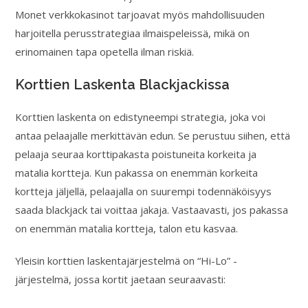
Monet verkkokasinot tarjoavat myös mahdollisuuden
harjoitella perusstrategiaa ilmaispeleissä, mikä on
erinomainen tapa opetella ilman riskiä.
Korttien Laskenta Blackjackissa
Korttien laskenta on edistyneempi strategia, joka voi
antaa pelaajalle merkittävän edun. Se perustuu siihen, että
pelaaja seuraa korttipakasta poistuneita korkeita ja
matalia kortteja. Kun pakassa on enemmän korkeita
kortteja jäljellä, pelaajalla on suurempi todennäköisyys
saada blackjack tai voittaa jakaja. Vastaavasti, jos pakassa
on enemmän matalia kortteja, talon etu kasvaa.
Yleisin korttien laskentajärjestelmä on “Hi-Lo” -
järjestelmä, jossa kortit jaetaan seuraavasti: