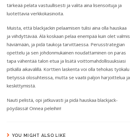
tärkeää pelata vastuullisesti ja valita aina lisensoituja ja
luotettavia verkkokasinoita.
Muista, että blackjackin pelaamisen tulisi aina olla hauskaa
ja viihdyttävää. Älä koskaan pelaa enempää kuin olet valmis
häviämään, ja pidä taukoja tarvittaessa. Perusstrategian
opettelu ja sen johdonmukainen noudattaminen on paras
tapa vähentää talon etua ja lisätä voittomahdollisuuksiasi
pitkällä aikavälillä. Korttien laskenta voi olla tehokas työkalu
tietyissä olosuhteissa, mutta se vaatii paljon harjoittelua ja
keskittymistä.
Nauti pelistä, opi jatkuvasti ja pidä hauskaa blackjack-
pöydässä! Onnea peleihin!
YOU MIGHT ALSO LIKE