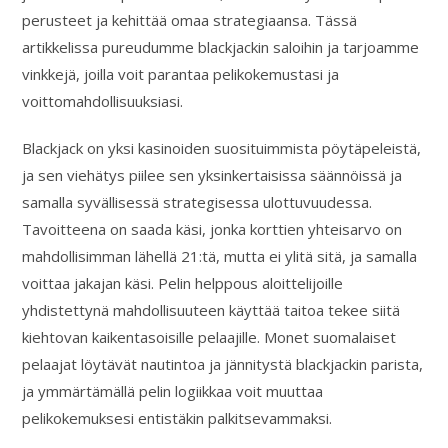
perusteet ja kehittää omaa strategiaansa. Tässä
artikkelissa pureudumme blackjackin saloihin ja tarjoamme
vinkkejä, joilla voit parantaa pelikokemustasi ja
voittomahdollisuuksiasi.
Blackjack on yksi kasinoiden suosituimmista pöytäpeleistä,
ja sen viehätys piilee sen yksinkertaisissa säännöissä ja
samalla syvällisessä strategisessa ulottuvuudessa.
Tavoitteena on saada käsi, jonka korttien yhteisarvo on
mahdollisimman lähellä 21:tä, mutta ei ylitä sitä, ja samalla
voittaa jakajan käsi. Pelin helppous aloittelijoille
yhdistettynä mahdollisuuteen käyttää taitoa tekee siitä
kiehtovan kaikentasoisille pelaajille. Monet suomalaiset
pelaajat löytävät nautintoa ja jännitystä blackjackin parista,
ja ymmärtämällä pelin logiikkaa voit muuttaa
pelikokemuksesi entistäkin palkitsevammaksi.