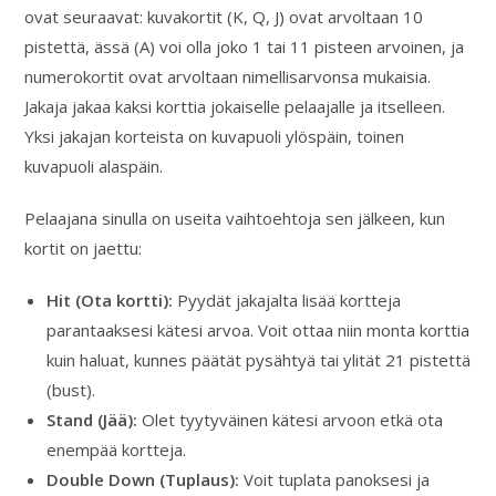
ovat seuraavat: kuvakortit (K, Q, J) ovat arvoltaan 10
pistettä, ässä (A) voi olla joko 1 tai 11 pisteen arvoinen, ja
numerokortit ovat arvoltaan nimellisarvonsa mukaisia.
Jakaja jakaa kaksi korttia jokaiselle pelaajalle ja itselleen.
Yksi jakajan korteista on kuvapuoli ylöspäin, toinen
kuvapuoli alaspäin.
Pelaajana sinulla on useita vaihtoehtoja sen jälkeen, kun
kortit on jaettu:
Hit (Ota kortti):
Pyydät jakajalta lisää kortteja
parantaaksesi kätesi arvoa. Voit ottaa niin monta korttia
kuin haluat, kunnes päätät pysähtyä tai ylität 21 pistettä
(bust).
Stand (Jää):
Olet tyytyväinen kätesi arvoon etkä ota
enempää kortteja.
Double Down (Tuplaus):
Voit tuplata panoksesi ja