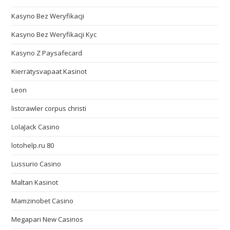
Kasyno Bez Weryfikacji
Kasyno Bez Weryfikacji Kyc
Kasyno Z Paysafecard
Kierrätysvapaat Kasinot
Leon
listcrawler corpus christi
LolaJack Casino
lotohelp.ru 80
Lussurio Casino
Maltan Kasinot
Mamzinobet Casino
Megapari New Casinos