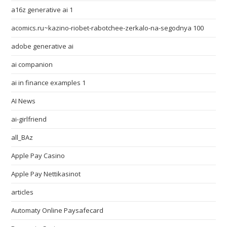
a16z generative ai 1
acomics.ru~kazino-riobet-rabotchee-zerkalo-na-segodnya 100
adobe generative ai
ai companion
ai in finance examples 1
AI News
ai-girlfriend
all_BAz
Apple Pay Casino
Apple Pay Nettikasinot
articles
Automaty Online Paysafecard