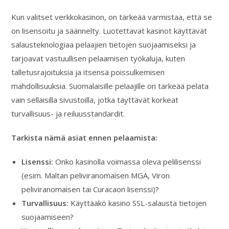
Kun valitset verkkokasinon, on tärkeää varmistaa, että se
on lisensoitu ja säännelty. Luotettavat kasinot käyttävät
salausteknologiaa pelaajien tietojen suojaamiseksi ja
tarjoavat vastuullisen pelaamisen työkaluja, kuten
talletusrajoituksia ja itsensä poissulkemisen
mahdollisuuksia. Suomalaisille pelaajille on tärkeää pelata
vain sellaisilla sivustoilla, jotka täyttävät korkeat
turvallisuus- ja reiluusstandardit.
Tarkista nämä asiat ennen pelaamista:
Lisenssi:
Onko kasinolla voimassa oleva pelilisenssi
(esim. Maltan peliviranomaisen MGA, Viron
peliviranomaisen tai Curacaon lisenssi)?
Turvallisuus:
Käyttääkö kasino SSL-salausta tietojen
suojaamiseen?