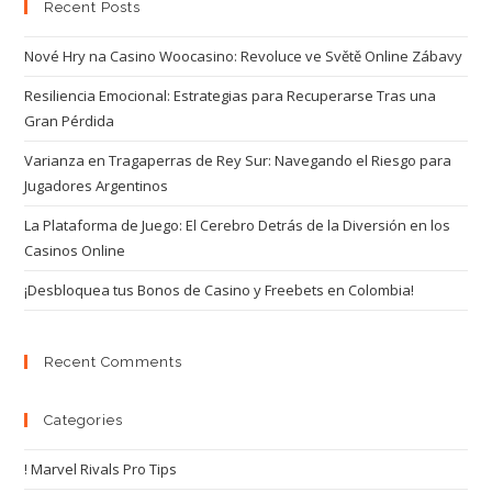
Recent Posts
Nové Hry na Casino Woocasino: Revoluce ve Světě Online Zábavy
Resiliencia Emocional: Estrategias para Recuperarse Tras una
Gran Pérdida
Varianza en Tragaperras de Rey Sur: Navegando el Riesgo para
Jugadores Argentinos
La Plataforma de Juego: El Cerebro Detrás de la Diversión en los
Casinos Online
¡Desbloquea tus Bonos de Casino y Freebets en Colombia!
Recent Comments
Categories
! Marvel Rivals Pro Tips