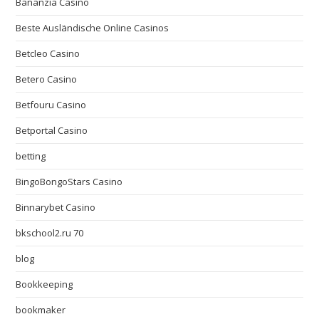
Bananzia Casino
Beste Ausländische Online Casinos
Betcleo Casino
Betero Casino
Betfouru Casino
Betportal Casino
betting
BingoBongoStars Casino
Binnarybet Casino
bkschool2.ru 70
blog
Bookkeeping
bookmaker