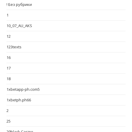
! Без рубрики
1
10_07_AU_AKS
12
123texts
16
17
18
1xbetapp-ph.com5
1xbetph.ph66
2
25
29black Casino