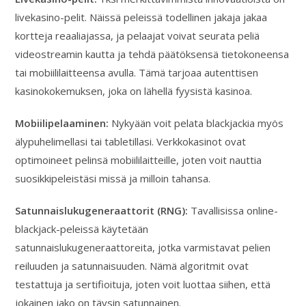
livekasino-pelit. Näissä peleissä todellinen jakaja jakaa
kortteja reaaliajassa, ja pelaajat voivat seurata peliä
videostreamin kautta ja tehdä päätöksensä tietokoneensa
tai mobiililaitteensa avulla. Tämä tarjoaa autenttisen
kasinokokemuksen, joka on lähellä fyysistä kasinoa.
Mobiilipelaaminen:
Nykyään voit pelata blackjackia myös
älypuhelimellasi tai tabletillasi. Verkkokasinot ovat
optimoineet pelinsä mobiililaitteille, joten voit nauttia
suosikkipeleistäsi missä ja milloin tahansa.
Satunnaislukugeneraattorit (RNG):
Tavallisissa online-
blackjack-peleissä käytetään
satunnaislukugeneraattoreita, jotka varmistavat pelien
reiluuden ja satunnaisuuden. Nämä algoritmit ovat
testattuja ja sertifioituja, joten voit luottaa siihen, että
jokainen jako on täysin satunnainen.