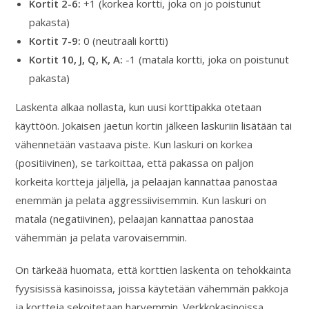
Kortit 2-6:
+1 (korkea kortti, joka on jo poistunut
pakasta)
Kortit 7-9:
0 (neutraali kortti)
Kortit 10, J, Q, K, A:
-1 (matala kortti, joka on poistunut
pakasta)
Laskenta alkaa nollasta, kun uusi korttipakka otetaan
käyttöön. Jokaisen jaetun kortin jälkeen laskuriin lisätään tai
vähennetään vastaava piste. Kun laskuri on korkea
(positiivinen), se tarkoittaa, että pakassa on paljon
korkeita kortteja jäljellä, ja pelaajan kannattaa panostaa
enemmän ja pelata aggressiivisemmin. Kun laskuri on
matala (negatiivinen), pelaajan kannattaa panostaa
vähemmän ja pelata varovaisemmin.
On tärkeää huomata, että korttien laskenta on tehokkainta
fyysisissä kasinoissa, joissa käytetään vähemmän pakkoja
ja kortteja sekoitetaan harvemmin. Verkkokasinoissa,