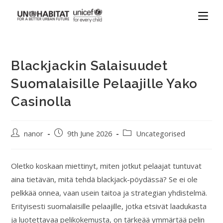
Blackjackin Salaisuudet
Suomalaisille Pelaajille Yako
Casinolla
nanor
9th June 2026
Uncategorised
Oletko koskaan miettinyt, miten jotkut pelaajat tuntuvat
aina tietävän, mitä tehdä blackjack-pöydässä? Se ei ole
pelkkää onnea, vaan usein taitoa ja strategian yhdistelmä.
Erityisesti suomalaisille pelaajille, jotka etsivät laadukasta
ja luotettavaa pelikokemusta, on tärkeää ymmärtää pelin