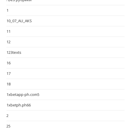
1
10_07_AU_AKS
11
12
123texts
16
17
18
1xbetapp-ph.com5
1xbetph.ph66
2
25