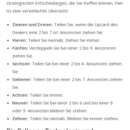
strategischen Entscheidungen, die Sie treffen können. Hier
ist eine vereinfachte Übersicht:
Zweien und Dreien:
Teilen Sie, wenn die Upcard des
Dealers eine 2 bis 7 ist. Ansonsten ziehen Sie.
Vieren:
Teilen Sie niemals. Ziehen Sie immer.
Fünfen:
Verdoppeln Sie bei einer 2 bis 9. Ansonsten
ziehen Sie.
Sechsen:
Teilen Sie bei einer 2 bis 6. Ansonsten ziehen
Sie.
Siebener:
Teilen Sie bei einer 2 bis 7. Ansonsten ziehen
Sie.
Achten:
Teilen Sie immer.
Neuner:
Teilen Sie bei einer 2 bis 6 und bei einer 8
oder 9. Ansonsten bleiben Sie stehen.
Zehner:
Teilen Sie niemals. Bleiben Sie immer stehen.