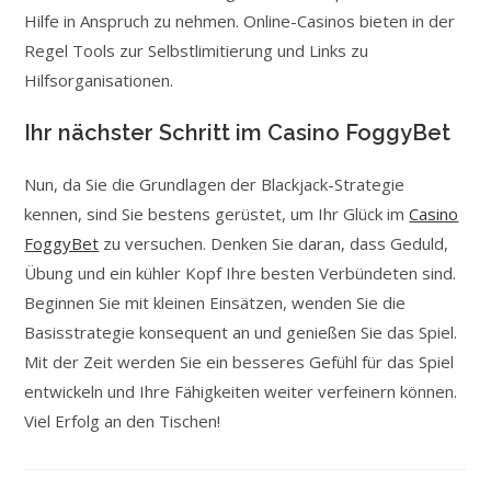
Hilfe in Anspruch zu nehmen. Online-Casinos bieten in der
Regel Tools zur Selbstlimitierung und Links zu
Hilfsorganisationen.
Ihr nächster Schritt im Casino FoggyBet
Nun, da Sie die Grundlagen der Blackjack-Strategie
kennen, sind Sie bestens gerüstet, um Ihr Glück im
Casino
FoggyBet
zu versuchen. Denken Sie daran, dass Geduld,
Übung und ein kühler Kopf Ihre besten Verbündeten sind.
Beginnen Sie mit kleinen Einsätzen, wenden Sie die
Basisstrategie konsequent an und genießen Sie das Spiel.
Mit der Zeit werden Sie ein besseres Gefühl für das Spiel
entwickeln und Ihre Fähigkeiten weiter verfeinern können.
Viel Erfolg an den Tischen!