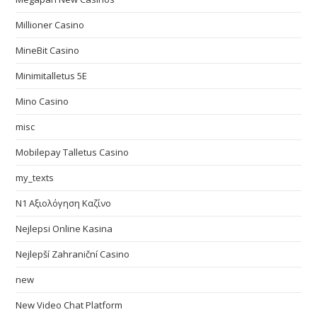
Millioner Casino
MineBit Casino
Minimitalletus 5E
Mino Casino
misc
Mobilepay Talletus Casino
my_texts
N1 Αξιολόγηση Καζίνο
Nejlepsi Online Kasina
Nejlepší Zahraniční Casino
new
New Video Chat Platform