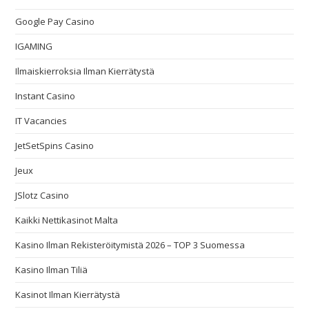
Google Pay Casino
IGAMING
Ilmaiskierroksia Ilman Kierrätystä
Instant Casino
IT Vacancies
JetSetSpins Casino
Jeux
JSlotz Casino
Kaikki Nettikasinot Malta
Kasino Ilman Rekisteröitymistä 2026 – TOP 3 Suomessa
Kasino Ilman Tiliä
Kasinot Ilman Kierrätystä