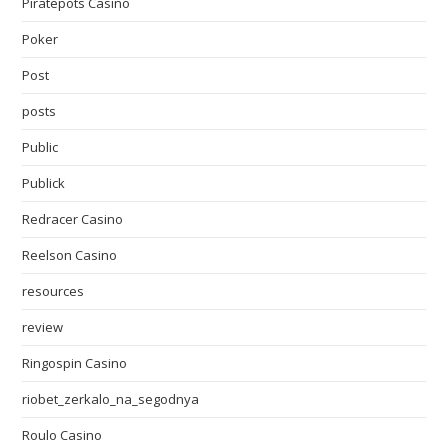
Piratepots Casino
Poker
Post
posts
Public
Publick
Redracer Casino
Reelson Casino
resources
review
Ringospin Casino
riobet_zerkalo_na_segodnya
Roulo Casino