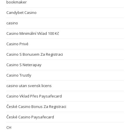
bookmaker
Candybet Casino
casino
Casino Minimální Vklad 100 Kč
Casino Privé
Casino S Bonusem Za Registraci
Casino S Neterapay
Casino Trustly
casino utan svensk licens
Casino Vklad Přes Paysafecard
České Casino Bonus Za Registraci
České Casino Paysafecard
CH