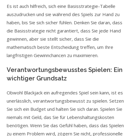
Es ist auch hilfreich, sich eine Basisstrategie-Tabelle
auszudrucken und sie während des Spiels zur Hand zu
haben, bis Sie sich sicher fühlen. Denken Sie daran, dass
die Basisstrategie nicht garantiert, dass Sie jede Hand
gewinnen, aber sie stellt sicher, dass Sie die
mathematisch beste Entscheidung treffen, um Ihre
langfristigen Gewinnchancen zu maximieren.
Verantwortungsbewusstes Spielen: Ein
wichtiger Grundsatz
Obwohl Blackjack ein aufregendes Spiel sein kann, ist es
unerlässlich, verantwortungsbewusst zu spielen. Setzen
Sie sich ein Budget und halten Sie sich daran. Spielen Sie
niemals mit Geld, das Sie für Lebenshaltungskosten
benötigen. Wenn Sie das Gefühl haben, dass das Spielen
zu einem Problem wird, zögern Sie nicht, professionelle