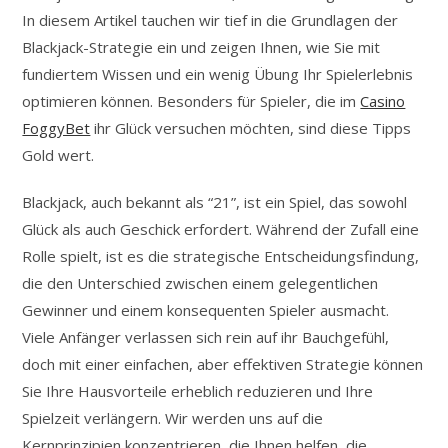
In diesem Artikel tauchen wir tief in die Grundlagen der
Blackjack-Strategie ein und zeigen Ihnen, wie Sie mit
fundiertem Wissen und ein wenig Übung Ihr Spielerlebnis
optimieren können. Besonders für Spieler, die im
Casino
FoggyBet
ihr Glück versuchen möchten, sind diese Tipps
Gold wert.
Blackjack, auch bekannt als “21”, ist ein Spiel, das sowohl
Glück als auch Geschick erfordert. Während der Zufall eine
Rolle spielt, ist es die strategische Entscheidungsfindung,
die den Unterschied zwischen einem gelegentlichen
Gewinner und einem konsequenten Spieler ausmacht.
Viele Anfänger verlassen sich rein auf ihr Bauchgefühl,
doch mit einer einfachen, aber effektiven Strategie können
Sie Ihre Hausvorteile erheblich reduzieren und Ihre
Spielzeit verlängern. Wir werden uns auf die
Kernprinzipien konzentrieren, die Ihnen helfen, die