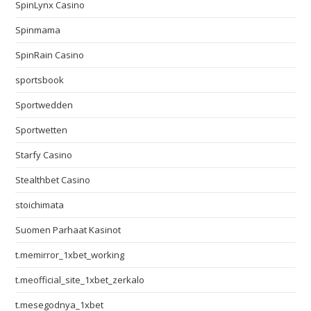
SpinLynx Casino
Spinmama
SpinRain Casino
sportsbook
Sportwedden
Sportwetten
Starfy Casino
Stealthbet Casino
stoichimata
Suomen Parhaat Kasinot
t.memirror_1xbet_working
t.meofficial_site_1xbet_zerkalo
t.mesegodnya_1xbet