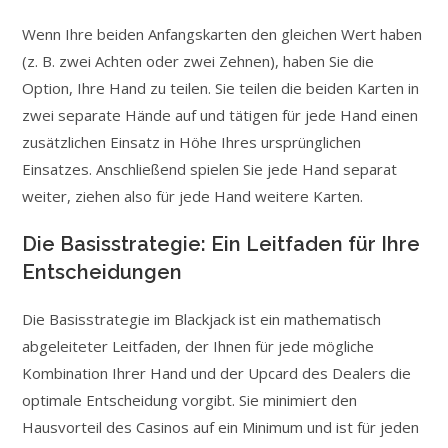
Wenn Ihre beiden Anfangskarten den gleichen Wert haben
(z. B. zwei Achten oder zwei Zehnen), haben Sie die
Option, Ihre Hand zu teilen. Sie teilen die beiden Karten in
zwei separate Hände auf und tätigen für jede Hand einen
zusätzlichen Einsatz in Höhe Ihres ursprünglichen
Einsatzes. Anschließend spielen Sie jede Hand separat
weiter, ziehen also für jede Hand weitere Karten.
Die Basisstrategie: Ein Leitfaden für Ihre
Entscheidungen
Die Basisstrategie im Blackjack ist ein mathematisch
abgeleiteter Leitfaden, der Ihnen für jede mögliche
Kombination Ihrer Hand und der Upcard des Dealers die
optimale Entscheidung vorgibt. Sie minimiert den
Hausvorteil des Casinos auf ein Minimum und ist für jeden