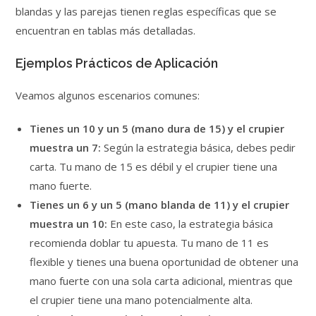
blandas y las parejas tienen reglas específicas que se
encuentran en tablas más detalladas.
Ejemplos Prácticos de Aplicación
Veamos algunos escenarios comunes:
Tienes un 10 y un 5 (mano dura de 15) y el crupier
muestra un 7:
Según la estrategia básica, debes pedir
carta. Tu mano de 15 es débil y el crupier tiene una
mano fuerte.
Tienes un 6 y un 5 (mano blanda de 11) y el crupier
muestra un 10:
En este caso, la estrategia básica
recomienda doblar tu apuesta. Tu mano de 11 es
flexible y tienes una buena oportunidad de obtener una
mano fuerte con una sola carta adicional, mientras que
el crupier tiene una mano potencialmente alta.