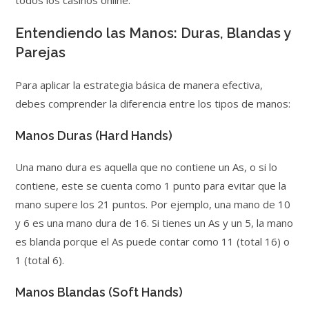
todos los casinos online.
Entendiendo las Manos: Duras, Blandas y
Parejas
Para aplicar la estrategia básica de manera efectiva,
debes comprender la diferencia entre los tipos de manos:
Manos Duras (Hard Hands)
Una mano dura es aquella que no contiene un As, o si lo
contiene, este se cuenta como 1 punto para evitar que la
mano supere los 21 puntos. Por ejemplo, una mano de 10
y 6 es una mano dura de 16. Si tienes un As y un 5, la mano
es blanda porque el As puede contar como 11 (total 16) o
1 (total 6).
Manos Blandas (Soft Hands)