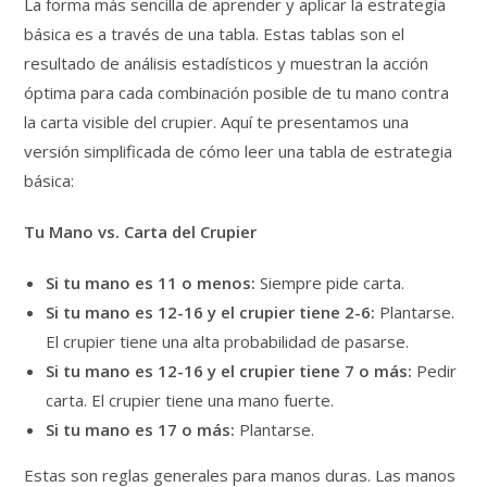
La forma más sencilla de aprender y aplicar la estrategia
básica es a través de una tabla. Estas tablas son el
resultado de análisis estadísticos y muestran la acción
óptima para cada combinación posible de tu mano contra
la carta visible del crupier. Aquí te presentamos una
versión simplificada de cómo leer una tabla de estrategia
básica:
Tu Mano vs. Carta del Crupier
Si tu mano es 11 o menos:
Siempre pide carta.
Si tu mano es 12-16 y el crupier tiene 2-6:
Plantarse.
El crupier tiene una alta probabilidad de pasarse.
Si tu mano es 12-16 y el crupier tiene 7 o más:
Pedir
carta. El crupier tiene una mano fuerte.
Si tu mano es 17 o más:
Plantarse.
Estas son reglas generales para manos duras. Las manos