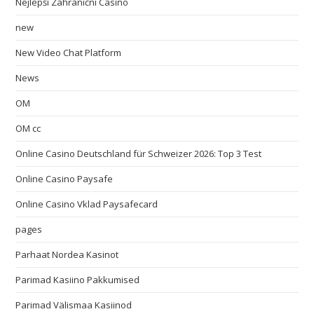
Nejlepší Zahraniční Casino
new
New Video Chat Platform
News
OM
OM cc
Online Casino Deutschland für Schweizer 2026: Top 3 Test
Online Casino Paysafe
Online Casino Vklad Paysafecard
pages
Parhaat Nordea Kasinot
Parimad Kasiino Pakkumised
Parimad Välismaa Kasiinod