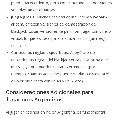
puede parecer lento, pero con el tiempo, las decisiones
se volverán automáticas.
Juega gratis:
Muchos casinos online, incluido
wepari-
ar.com
, ofrecen versiones de demostración del
blackjack. Estas versiones te permiten jugar con dinero
virtual, lo que es ideal para practicar sin ningún riesgo
financiero.
Conoce las reglas específicas:
Asegúrate de
entender las reglas del blackjack en la plataforma que
utilizas, ya que pueden variar ligeramente (por
ejemplo, cuántas veces se puede doblar o dividir, si el
crupier pide carta con un As y un 6, etc.).
Consideraciones Adicionales para
Jugadores Argentinos
Al jugar en casinos online en Argentina, es fundamental