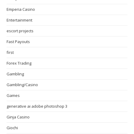
Emperia Casino
Entertainment
escort projects
Fast Payouts
first
Forex Trading
Gambling
Gambling/Casino
Games
generative ai adobe photoshop 3
Ginja Casino
Giochi