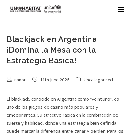
Blackjack en Argentina
¡Domina la Mesa con la
Estrategia Básica!
nanor
11th June 2026
Uncategorised
El blackjack, conocido en Argentina como “veintiuno”, es
uno de los juegos de casino más populares y
emocionantes. Su atractivo radica en la combinación de
suerte y habilidad, donde una estrategia bien definida
puede marcar la diferencia entre ganar y perder. Para los