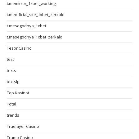
t.memirror_1xbet_working
t.meofficial_site_1xbet_zerkalo
t.mesegodnya_1xbet
t.mesegodnya_1xbet_zerkalo
Tesor Casino
test
texts
textslp
Top Kasinot
Total
trends
Truelayer Casino
Trumo Casino