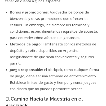
tener en cuenta algunos aspectos:
Bonos y promociones:
Aprovecha los bonos de
bienvenida y otras promociones que ofrecen los
casinos. Sin embargo, lee siempre los términos y
condiciones, especialmente los requisitos de apuesta,
para entender cómo afectan tus ganancias.
Métodos de pago:
Familiarízate con los métodos de
depósito y retiro disponibles en Argentina,
asegurándote de que sean convenientes y seguros
para ti.
Juego responsable:
El blackjack, como cualquier forma
de juego, debe ser una actividad de entretenimiento.
Establece límites de gasto y tiempo, y nunca juegues
con dinero que no puedes permitirte perder.
El Camino Hacia la Maestría en el
Blackjack