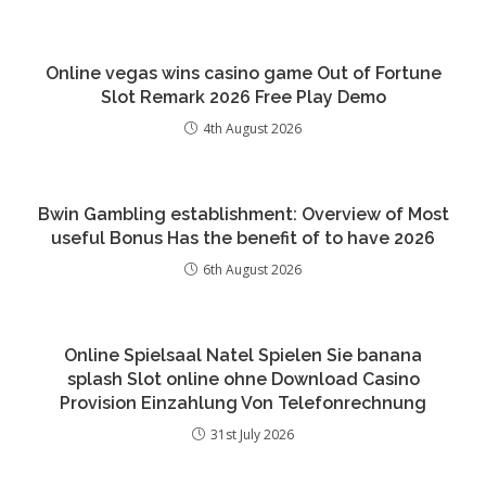
Online vegas wins casino game Out of Fortune
Slot Remark 2026 Free Play Demo
4th August 2026
Bwin Gambling establishment: Overview of Most
useful Bonus Has the benefit of to have 2026
6th August 2026
Online Spielsaal Natel Spielen Sie banana
splash Slot online ohne Download Casino
Provision Einzahlung Von Telefonrechnung
31st July 2026