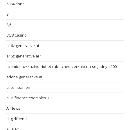
6084 done
8
8,6
8ty8 Casino
a16z generative ai
a16z generative ai 1
acomics.ru~kazino-riobet-rabotchee-zerkalo-na-segodnya 100
adobe generative ai
ai companion
ai in finance examples 1
AI News
ai-girlfriend
all_BAz