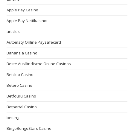
Apple Pay Casino
Apple Pay Nettikasinot
articles
Automaty Online Paysafecard
Bananzia Casino
Beste Ausländische Online Casinos
Betcleo Casino
Betero Casino
Betfouru Casino
Betportal Casino
betting
BingoBongoStars Casino