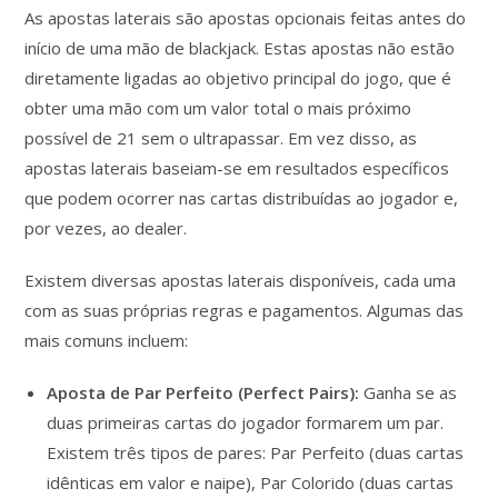
As apostas laterais são apostas opcionais feitas antes do
início de uma mão de blackjack. Estas apostas não estão
diretamente ligadas ao objetivo principal do jogo, que é
obter uma mão com um valor total o mais próximo
possível de 21 sem o ultrapassar. Em vez disso, as
apostas laterais baseiam-se em resultados específicos
que podem ocorrer nas cartas distribuídas ao jogador e,
por vezes, ao dealer.
Existem diversas apostas laterais disponíveis, cada uma
com as suas próprias regras e pagamentos. Algumas das
mais comuns incluem:
Aposta de Par Perfeito (Perfect Pairs):
Ganha se as
duas primeiras cartas do jogador formarem um par.
Existem três tipos de pares: Par Perfeito (duas cartas
idênticas em valor e naipe), Par Colorido (duas cartas