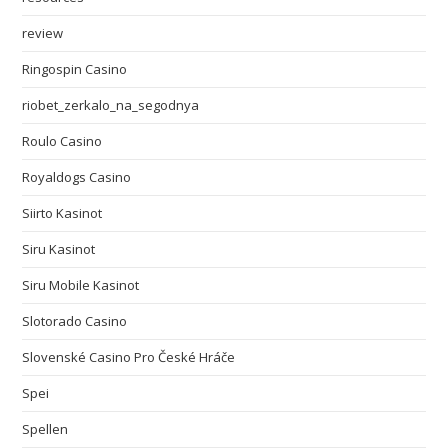
review
Ringospin Casino
riobet_zerkalo_na_segodnya
Roulo Casino
Royaldogs Casino
Siirto Kasinot
Siru Kasinot
Siru Mobile Kasinot
Slotorado Casino
Slovenské Casino Pro České Hráče
Spei
Spellen