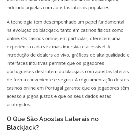
incluindo aquelas com apostas laterais populares.
A tecnologia tem desempenhado um papel fundamental
na evolução do blackjack, tanto em casinos físicos como
online. Os casinos online, em particular, oferecem uma
experiência cada vez mais imersiva e acessível. A
introdução de dealers ao vivo, gráficos de alta qualidade e
interfaces intuitivas permite que os jogadores
portugueses desfrutem do blackjack com apostas laterais
de forma conveniente e segura. A regulamentação destes
casinos online em Portugal garante que os jogadores têm
acesso a jogos justos e que os seus dados estão
protegidos.
O Que São Apostas Laterais no
Blackjack?