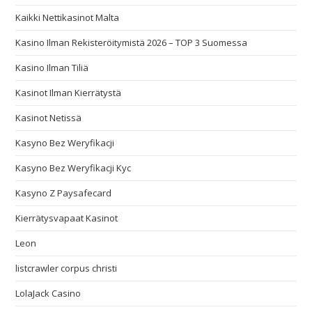
Kaikki Nettikasinot Malta
Kasino Ilman Rekisteröitymistä 2026 – TOP 3 Suomessa
Kasino Ilman Tiliä
Kasinot Ilman Kierrätystä
Kasinot Netissä
Kasyno Bez Weryfikacji
Kasyno Bez Weryfikacji Kyc
Kasyno Z Paysafecard
Kierrätysvapaat Kasinot
Leon
listcrawler corpus christi
LolaJack Casino