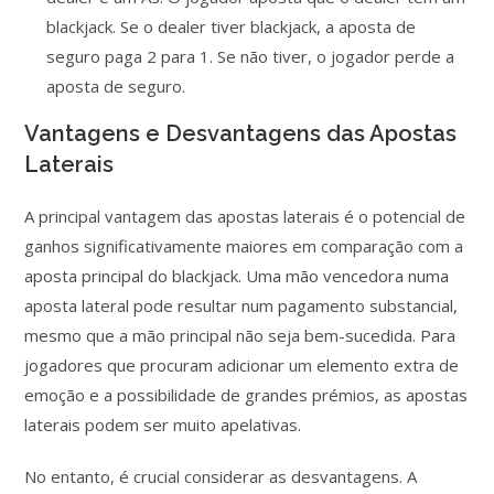
blackjack. Se o dealer tiver blackjack, a aposta de
seguro paga 2 para 1. Se não tiver, o jogador perde a
aposta de seguro.
Vantagens e Desvantagens das Apostas
Laterais
A principal vantagem das apostas laterais é o potencial de
ganhos significativamente maiores em comparação com a
aposta principal do blackjack. Uma mão vencedora numa
aposta lateral pode resultar num pagamento substancial,
mesmo que a mão principal não seja bem-sucedida. Para
jogadores que procuram adicionar um elemento extra de
emoção e a possibilidade de grandes prémios, as apostas
laterais podem ser muito apelativas.
No entanto, é crucial considerar as desvantagens. A