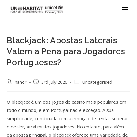
Blackjack: Apostas Laterais
Valem a Pena para Jogadores
Portugueses?
nanor
3rd July 2026
Uncategorised
O blackjack é um dos jogos de casino mais populares em
todo o mundo, e em Portugal não é exceção. A sua
simplicidade, combinada com a emoção de tentar superar
o dealer, atrai muitos jogadores. No entanto, para além
da aposta principal, o blackjack oferece uma variedade de