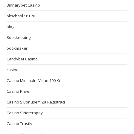
Binnarybet Casino
bkschool2.ru 70
blog
Bookkeeping
bookmaker
Candybet Casino
casino
Casino Minimální Vklad 100 Kč
Casino Privé
Casino S Bonusem Za Registraci
Casino S Neterapay
Casino Trustly