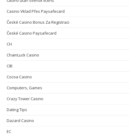
casino utan svensk licens
Casino Vklad Přes Paysafecard
České Casino Bonus Za Registraci
České Casino Paysafecard
CH
ChainLuck Casino
CIB
Cocoa Casino
Computers, Games
Crazy Tower Сasino
Dating Tips
Dazard Casino
EC