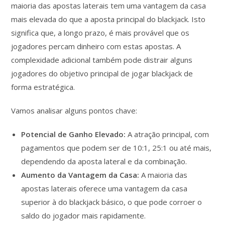
maioria das apostas laterais tem uma vantagem da casa
mais elevada do que a aposta principal do blackjack. Isto
significa que, a longo prazo, é mais provável que os
jogadores percam dinheiro com estas apostas. A
complexidade adicional também pode distrair alguns
jogadores do objetivo principal de jogar blackjack de
forma estratégica.
Vamos analisar alguns pontos chave:
Potencial de Ganho Elevado:
A atração principal, com
pagamentos que podem ser de 10:1, 25:1 ou até mais,
dependendo da aposta lateral e da combinação.
Aumento da Vantagem da Casa:
A maioria das
apostas laterais oferece uma vantagem da casa
superior à do blackjack básico, o que pode corroer o
saldo do jogador mais rapidamente.