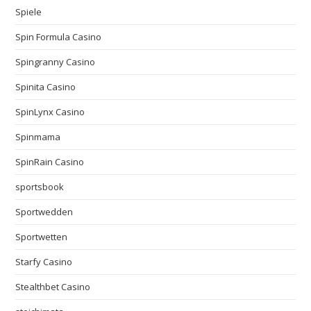
Spiele
Spin Formula Casino
Spingranny Casino
Spinita Casino
SpinLynx Casino
Spinmama
SpinRain Casino
sportsbook
Sportwedden
Sportwetten
Starfy Casino
Stealthbet Casino