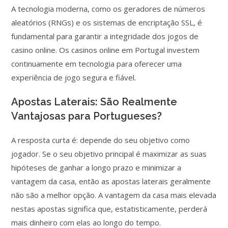
A tecnologia moderna, como os geradores de números
aleatórios (RNGs) e os sistemas de encriptação SSL, é
fundamental para garantir a integridade dos jogos de
casino online. Os casinos online em Portugal investem
continuamente em tecnologia para oferecer uma
experiência de jogo segura e fiável.
Apostas Laterais: São Realmente
Vantajosas para Portugueses?
A resposta curta é: depende do seu objetivo como
jogador. Se o seu objetivo principal é maximizar as suas
hipóteses de ganhar a longo prazo e minimizar a
vantagem da casa, então as apostas laterais geralmente
não são a melhor opção. A vantagem da casa mais elevada
nestas apostas significa que, estatisticamente, perderá
mais dinheiro com elas ao longo do tempo.