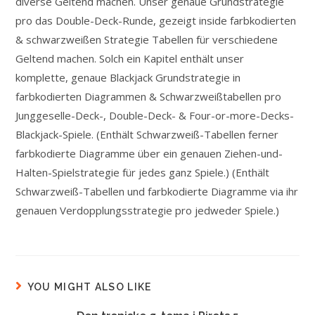
diverse Geltend machen. Unser genaue Grundstrategie
pro das Double-Deck-Runde, gezeigt inside farbkodierten
& schwarzweißen Strategie Tabellen für verschiedene
Geltend machen. Solch ein Kapitel enthält unser
komplette, genaue Blackjack Grundstrategie in
farbkodierten Diagrammen & Schwarzweißtabellen pro
Junggeselle-Deck-, Double-Deck- & Four-or-more-Decks-
Blackjack-Spiele. (Enthält Schwarzweiß-Tabellen ferner
farbkodierte Diagramme über ein genauen Ziehen-und-
Halten-Spielstrategie für jedes ganz Spiele.) (Enthält
Schwarzweiß-Tabellen und farbkodierte Diagramme via ihr
genauen Verdopplungsstrategie pro jedweder Spiele.)
YOU MIGHT ALSO LIKE