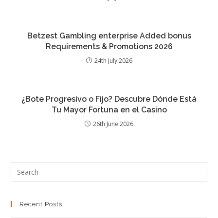
Betzest Gambling enterprise Added bonus
Requirements & Promotions 2026
24th July 2026
¿Bote Progresivo o Fijo? Descubre Dónde Está
Tu Mayor Fortuna en el Casino
26th June 2026
Recent Posts