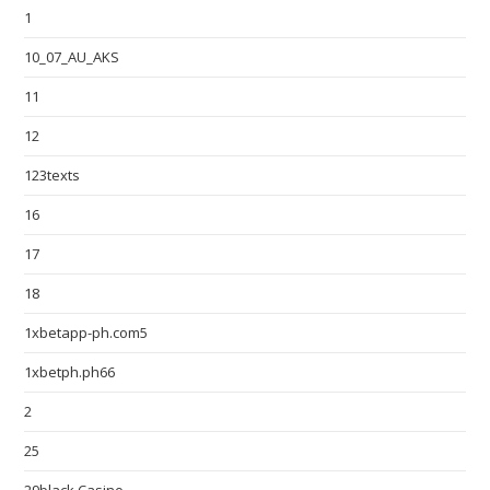
1
10_07_AU_AKS
11
12
123texts
16
17
18
1xbetapp-ph.com5
1xbetph.ph66
2
25