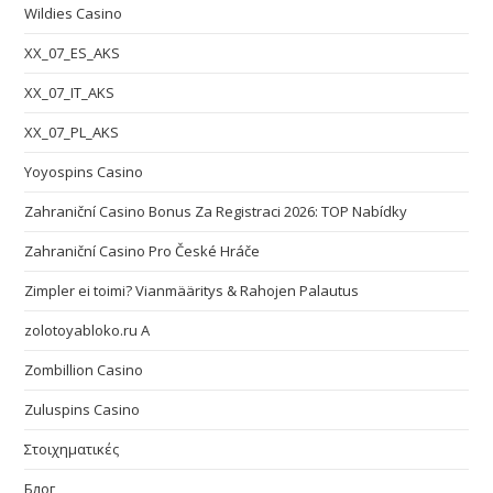
Wildies Casino
XX_07_ES_AKS
XX_07_IT_AKS
XX_07_PL_AKS
Yoyospins Casino
Zahraniční Casino Bonus Za Registraci 2026: TOP Nabídky
Zahraniční Casino Pro České Hráče
Zimpler ei toimi? Vianmääritys & Rahojen Palautus
zolotoyabloko.ru A
Zombillion Casino
Zuluspins Casino
Στοιχηματικές
Блог