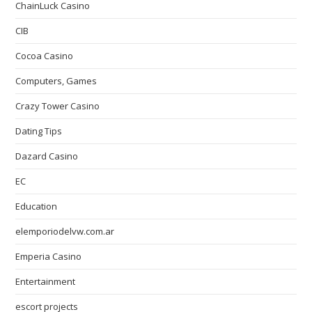
ChainLuck Casino
CIB
Cocoa Casino
Computers, Games
Crazy Tower Сasino
Dating Tips
Dazard Casino
EC
Education
elemporiodelvw.com.ar
Emperia Casino
Entertainment
escort projects