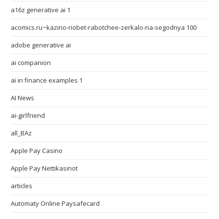
a16z generative ai 1
acomics.ru~kazino-riobet-rabotchee-zerkalo-na-segodnya 100
adobe generative ai
ai companion
ai in finance examples 1
AI News
ai-girlfriend
all_BAz
Apple Pay Casino
Apple Pay Nettikasinot
articles
Automaty Online Paysafecard