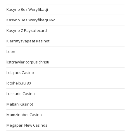
Kasyno Bez Weryfikacji
Kasyno Bez Weryfikacji Kyc
Kasyno Z Paysafecard
Kierrätysvapaat Kasinot
Leon
listcrawler corpus christi
LolaJack Casino
lotohelp.ru 80
Lussurio Casino
Maltan Kasinot
Mamzinobet Casino
Megapari New Casinos