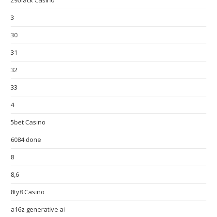
29black Casino
3
30
31
32
33
4
5bet Casino
6084 done
8
8,6
8ty8 Casino
a16z generative ai