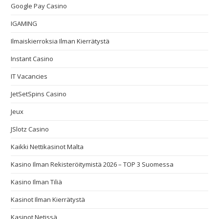
Google Pay Casino
IGAMING
Ilmaiskierroksia Ilman Kierrätystä
Instant Casino
IT Vacancies
JetSetSpins Casino
Jeux
JSlotz Casino
Kaikki Nettikasinot Malta
Kasino Ilman Rekisteröitymistä 2026 – TOP 3 Suomessa
Kasino Ilman Tiliä
Kasinot Ilman Kierrätystä
Kasinot Netissä