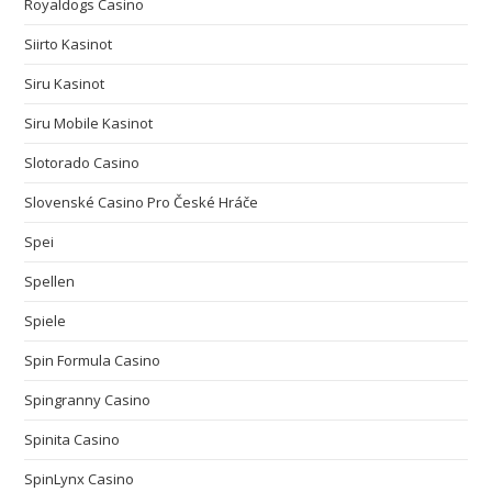
Royaldogs Casino
Siirto Kasinot
Siru Kasinot
Siru Mobile Kasinot
Slotorado Casino
Slovenské Casino Pro České Hráče
Spei
Spellen
Spiele
Spin Formula Casino
Spingranny Casino
Spinita Casino
SpinLynx Casino