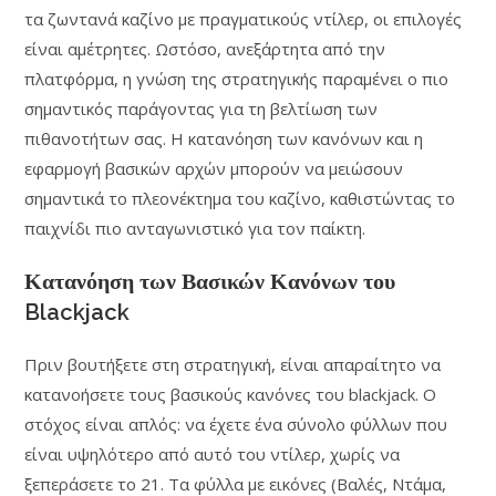
τα ζωντανά καζίνο με πραγματικούς ντίλερ, οι επιλογές
είναι αμέτρητες. Ωστόσο, ανεξάρτητα από την
πλατφόρμα, η γνώση της στρατηγικής παραμένει ο πιο
σημαντικός παράγοντας για τη βελτίωση των
πιθανοτήτων σας. Η κατανόηση των κανόνων και η
εφαρμογή βασικών αρχών μπορούν να μειώσουν
σημαντικά το πλεονέκτημα του καζίνο, καθιστώντας το
παιχνίδι πιο ανταγωνιστικό για τον παίκτη.
Κατανόηση των Βασικών Κανόνων του
Blackjack
Πριν βουτήξετε στη στρατηγική, είναι απαραίτητο να
κατανοήσετε τους βασικούς κανόνες του blackjack. Ο
στόχος είναι απλός: να έχετε ένα σύνολο φύλλων που
είναι υψηλότερο από αυτό του ντίλερ, χωρίς να
ξεπεράσετε το 21. Τα φύλλα με εικόνες (Βαλές, Ντάμα,