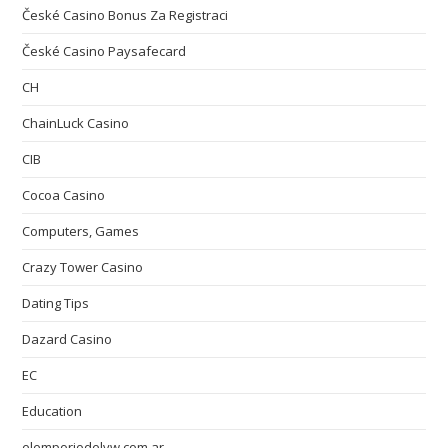
České Casino Bonus Za Registraci
České Casino Paysafecard
CH
ChainLuck Casino
CIB
Cocoa Casino
Computers, Games
Crazy Tower Сasino
Dating Tips
Dazard Casino
EC
Education
elemporiodelvw.com.ar