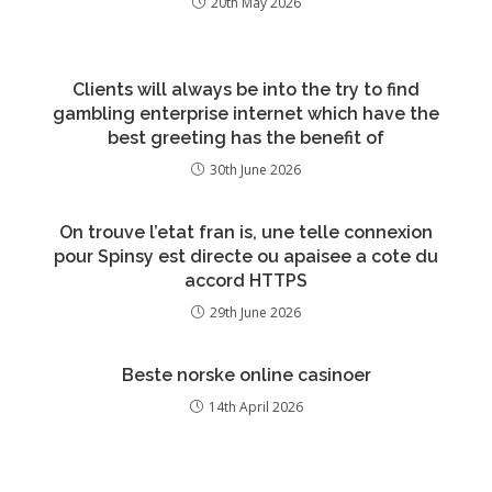
20th May 2026
Clients will always be into the try to find
gambling enterprise internet which have the
best greeting has the benefit of
30th June 2026
On trouve l’etat fran is, une telle connexion
pour Spinsy est directe ou apaisee a cote du
accord HTTPS
29th June 2026
Beste norske online casinoer
14th April 2026