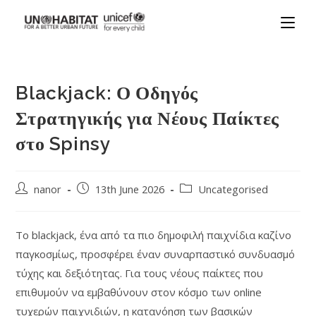
Blackjack: Ο Οδηγός
Στρατηγικής για Νέους Παίκτες
στο Spinsy
nanor
13th June 2026
Uncategorised
Το blackjack, ένα από τα πιο δημοφιλή παιχνίδια καζίνο
παγκοσμίως, προσφέρει έναν συναρπαστικό συνδυασμό
τύχης και δεξιότητας. Για τους νέους παίκτες που
επιθυμούν να εμβαθύνουν στον κόσμο των online
τυχερών παιχνιδιών, η κατανόηση των βασικών