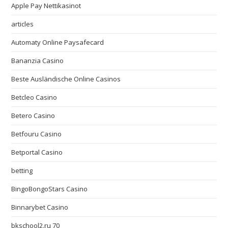
Apple Pay Nettikasinot
articles
Automaty Online Paysafecard
Bananzia Casino
Beste Ausländische Online Casinos
Betcleo Casino
Betero Casino
Betfouru Casino
Betportal Casino
betting
BingoBongoStars Casino
Binnarybet Casino
bkschool2.ru 70