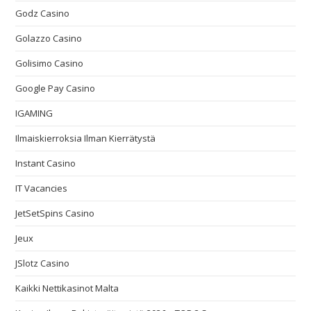
Godz Casino
Golazzo Casino
Golisimo Casino
Google Pay Casino
IGAMING
Ilmaiskierroksia Ilman Kierrätystä
Instant Casino
IT Vacancies
JetSetSpins Casino
Jeux
JSlotz Casino
Kaikki Nettikasinot Malta