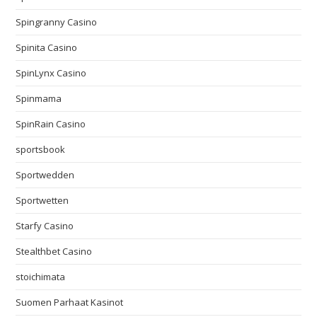
Spingranny Casino
Spinita Casino
SpinLynx Casino
Spinmama
SpinRain Casino
sportsbook
Sportwedden
Sportwetten
Starfy Casino
Stealthbet Casino
stoichimata
Suomen Parhaat Kasinot