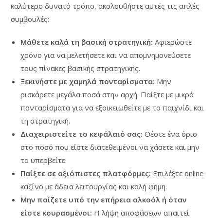
καλύτερο δυνατό τρόπο, ακολουθήστε αυτές τις απλές
συμβουλές:
Μάθετε καλά τη βασική στρατηγική:
Αφιερώστε
χρόνο για να μελετήσετε και να απομνημονεύσετε
τους πίνακες βασικής στρατηγικής.
Ξεκινήστε με χαμηλά πονταρίσματα:
Μην
ρισκάρετε μεγάλα ποσά στην αρχή. Παίξτε με μικρά
πονταρίσματα για να εξοικειωθείτε με το παιχνίδι και
τη στρατηγική.
Διαχειριστείτε το κεφάλαιό σας:
Θέστε ένα όριο
στο ποσό που είστε διατεθειμένοι να χάσετε και μην
το υπερβείτε.
Παίξτε σε αξιόπιστες πλατφόρμες:
Επιλέξτε online
καζίνο με άδεια λειτουργίας και καλή φήμη.
Μην παίζετε υπό την επήρεια αλκοόλ ή όταν
είστε κουρασμένοι:
Η λήψη αποφάσεων απαιτεί