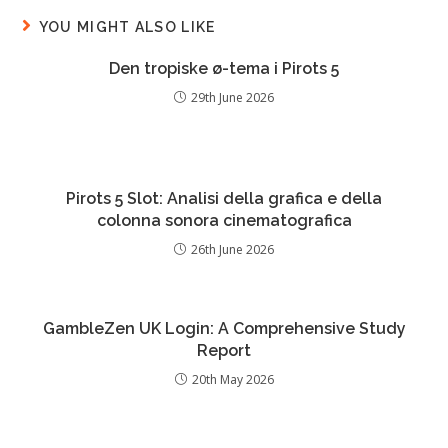
YOU MIGHT ALSO LIKE
Den tropiske ø-tema i Pirots 5
29th June 2026
Pirots 5 Slot: Analisi della grafica e della
colonna sonora cinematografica
26th June 2026
GambleZen UK Login: A Comprehensive Study
Report
20th May 2026