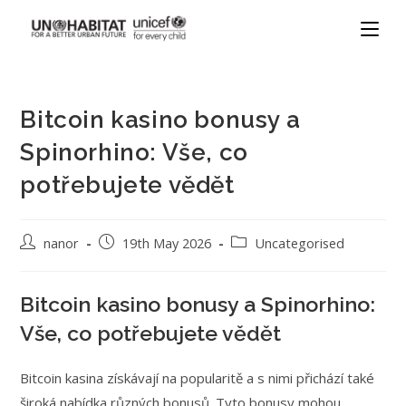
Bitcoin kasino bonusy a
Spinorhino: Vše, co
potřebujete vědět
nanor
19th May 2026
Uncategorised
Bitcoin kasino bonusy a Spinorhino:
Vše, co potřebujete vědět
Bitcoin kasina získávají na popularitě a s nimi přichází také
široká nabídka různých bonusů. Tyto bonusy mohou