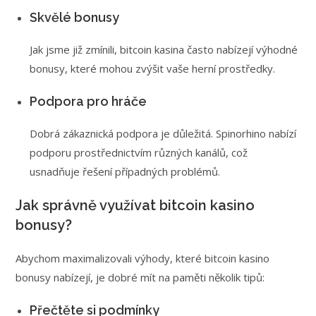
Skvělé bonusy
Jak jsme již zmínili, bitcoin kasina často nabízejí výhodné
bonusy, které mohou zvýšit vaše herní prostředky.
Podpora pro hráče
Dobrá zákaznická podpora je důležitá. Spinorhino nabízí
podporu prostřednictvím různých kanálů, což
usnadňuje řešení případných problémů.
Jak správně využívat bitcoin kasino
bonusy?
Abychom maximalizovali výhody, které bitcoin kasino
bonusy nabízejí, je dobré mít na paměti několik tipů:
Přečtěte si podmínky