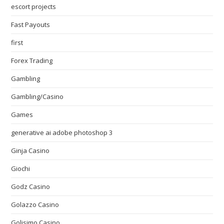
escort projects
Fast Payouts
first
Forex Trading
Gambling
Gambling/Casino
Games
generative ai adobe photoshop 3
Ginja Casino
Giochi
Godz Casino
Golazzo Casino
Golisimo Casino