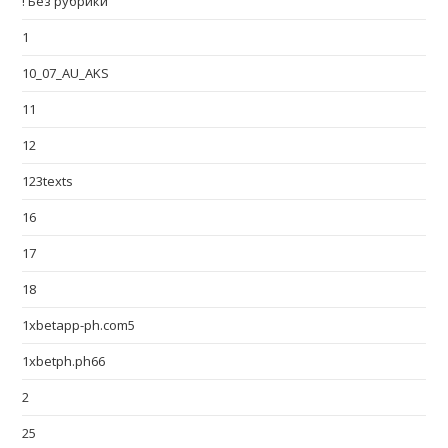
! Без рубрики
1
10_07_AU_AKS
11
12
123texts
16
17
18
1xbetapp-ph.com5
1xbetph.ph66
2
25