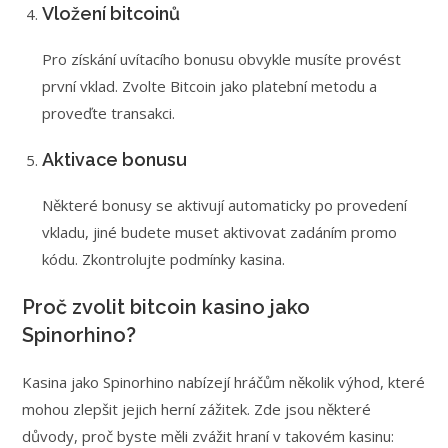
Vložení bitcoinů
Pro získání uvítacího bonusu obvykle musíte provést
první vklad. Zvolte Bitcoin jako platební metodu a
proveďte transakci.
Aktivace bonusu
Některé bonusy se aktivují automaticky po provedení
vkladu, jiné budete muset aktivovat zadáním promo
kódu. Zkontrolujte podmínky kasina.
Proč zvolit bitcoin kasino jako
Spinorhino?
Kasina jako Spinorhino nabízejí hráčům několik výhod, které
mohou zlepšit jejich herní zážitek. Zde jsou některé
důvody, proč byste měli zvážit hraní v takovém kasinu: