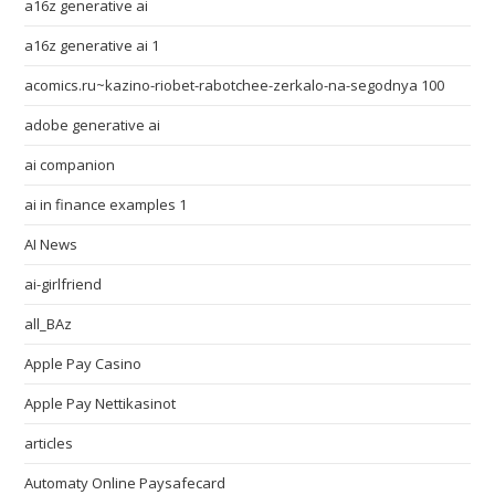
a16z generative ai
a16z generative ai 1
acomics.ru~kazino-riobet-rabotchee-zerkalo-na-segodnya 100
adobe generative ai
ai companion
ai in finance examples 1
AI News
ai-girlfriend
all_BAz
Apple Pay Casino
Apple Pay Nettikasinot
articles
Automaty Online Paysafecard