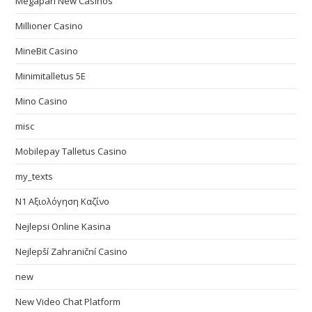
Megapari New Casinos
Millioner Casino
MineBit Casino
Minimitalletus 5E
Mino Casino
misc
Mobilepay Talletus Casino
my_texts
N1 Αξιολόγηση Καζίνο
Nejlepsi Online Kasina
Nejlepší Zahraniční Casino
new
New Video Chat Platform