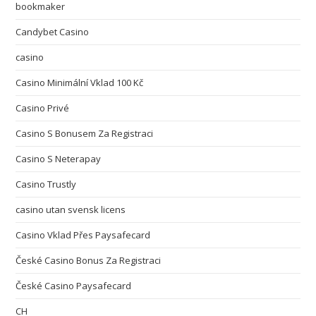
bookmaker
Candybet Casino
casino
Casino Minimální Vklad 100 Kč
Casino Privé
Casino S Bonusem Za Registraci
Casino S Neterapay
Casino Trustly
casino utan svensk licens
Casino Vklad Přes Paysafecard
České Casino Bonus Za Registraci
České Casino Paysafecard
CH