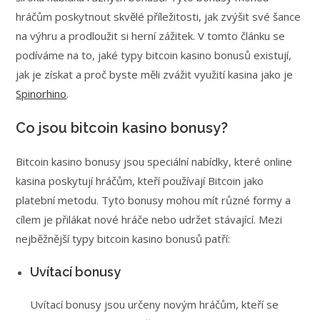
hráčům poskytnout skvělé příležitosti, jak zvýšit své šance
na výhru a prodloužit si herní zážitek. V tomto článku se
podíváme na to, jaké typy bitcoin kasino bonusů existují,
jak je získat a proč byste měli zvážit využití kasina jako je
Spinorhino
.
Co jsou bitcoin kasino bonusy?
Bitcoin kasino bonusy jsou speciální nabídky, které online
kasina poskytují hráčům, kteří používají Bitcoin jako
platební metodu. Tyto bonusy mohou mít různé formy a
cílem je přilákat nové hráče nebo udržet stávající. Mezi
nejběžnější typy bitcoin kasino bonusů patří:
Uvítací bonusy
Uvítací bonusy jsou určeny novým hráčům, kteří se