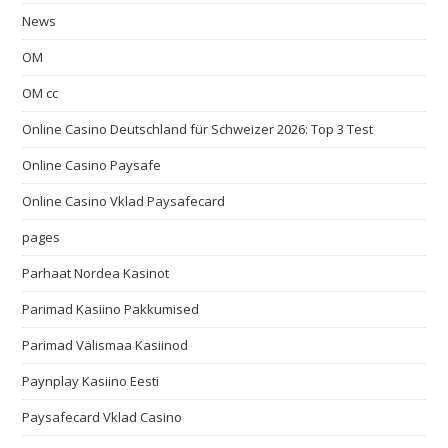
News
OM
OM cc
Online Casino Deutschland für Schweizer 2026: Top 3 Test
Online Casino Paysafe
Online Casino Vklad Paysafecard
pages
Parhaat Nordea Kasinot
Parimad Kasiino Pakkumised
Parimad Välismaa Kasiinod
Paynplay Kasiino Eesti
Paysafecard Vklad Casino