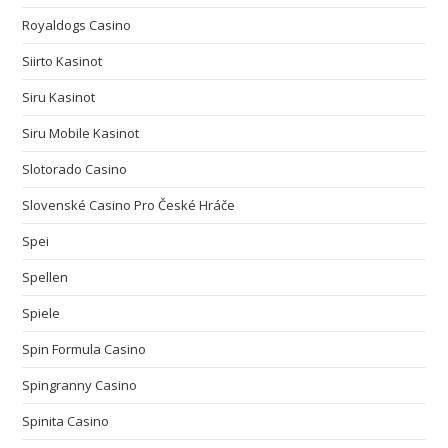
Royaldogs Casino
Siirto Kasinot
Siru Kasinot
Siru Mobile Kasinot
Slotorado Casino
Slovenské Casino Pro České Hráče
Spei
Spellen
Spiele
Spin Formula Casino
Spingranny Casino
Spinita Casino