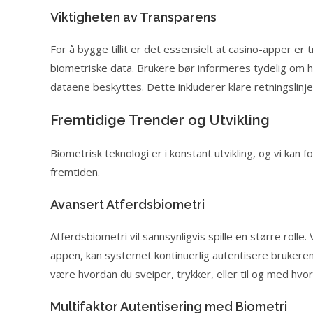
Viktigheten av Transparens
For å bygge tillit er det essensielt at casino-apper e
biometriske data. Brukere bør informeres tydelig om 
dataene beskyttes. Dette inkluderer klare retningslinje
Fremtidige Trender og Utvikling
Biometrisk teknologi er i konstant utvikling, og vi kan
fremtiden.
Avansert Atferdsbiometri
Atferdsbiometri vil sannsynligvis spille en større roll
appen, kan systemet kontinuerlig autentisere brukeren
være hvordan du sveiper, trykker, eller til og med hvo
Multifaktor Autentisering med Biometri