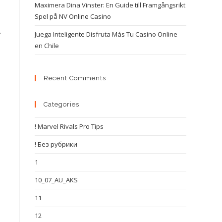
Maximera Dina Vinster: En Guide till Framgångsrikt
Spel på NV Online Casino
.
Juega Inteligente Disfruta Más Tu Casino Online
en Chile
Recent Comments
Categories
! Marvel Rivals Pro Tips
! Без рубрики
1
10_07_AU_AKS
11
12