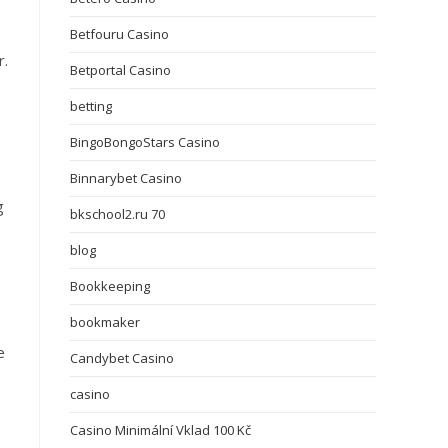
Betfouru Casino
r.
Betportal Casino
betting
BingoBongoStars Casino
Binnarybet Casino
g
bkschool2.ru 70
blog
Bookkeeping
bookmaker
e
Candybet Casino
casino
Casino Minimální Vklad 100 Kč