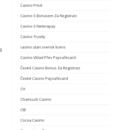
Casino Privé
Casino S Bonusem Za Registraci
Casino S Neterapay
Casino Trustly
casino utan svensk licens
å
Casino Vklad Přes Paysafecard
České Casino Bonus Za Registraci
České Casino Paysafecard
CH
ChainLuck Casino
CIB
Cocoa Casino