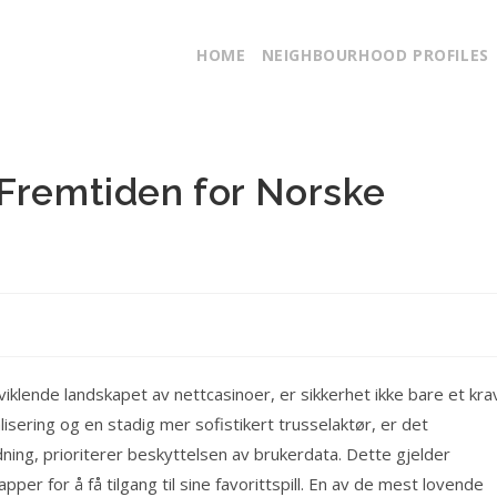
HOME
NEIGHBOURHOOD PROFILES
 Fremtiden for Norske
viklende landskapet av nettcasinoer, er sikkerhet ikke bare et kra
sering og en stadig mer sofistikert trusselaktør, er det
dning, prioriterer beskyttelsen av brukerdata. Dette gjelder
per for å få tilgang til sine favorittspill. En av de mest lovende