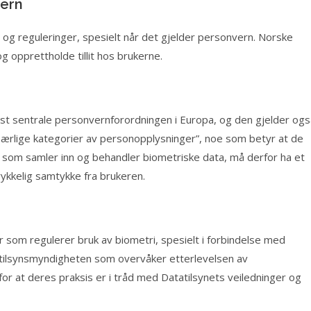
ern
 og reguleringer, spesielt når det gjelder personvern. Norske
g opprettholde tillit hos brukerne.
t sentrale personvernforordningen i Europa, og den gjelder ogs
særlige kategorier av personopplysninger”, noe som betyr at de
 som samler inn og behandler biometriske data, må derfor ha et
rykkelig samtykke fra brukeren.
ver som regulerer bruk av biometri, spesielt i forbindelse med
ke tilsynsmyndigheten som overvåker etterlevelsen av
r at deres praksis er i tråd med Datatilsynets veiledninger og