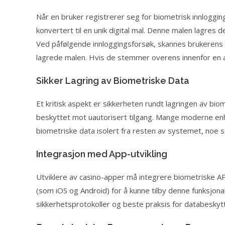
Når en bruker registrerer seg for biometrisk innlogging
konvertert til en unik digital mal. Denne malen lagres d
Ved påfølgende innloggingsforsøk, skannes brukerens
lagrede malen. Hvis de stemmer overens innenfor en ak
Sikker Lagring av Biometriske Data
Et kritisk aspekt er sikkerheten rundt lagringen av bi
beskyttet mot uautorisert tilgang. Mange moderne enhe
biometriske data isolert fra resten av systemet, noe s
Integrasjon med App-utvikling
Utviklere av casino-apper må integrere biometriske A
(som iOS og Android) for å kunne tilby denne funksjon
sikkerhetsprotokoller og beste praksis for databeskyt