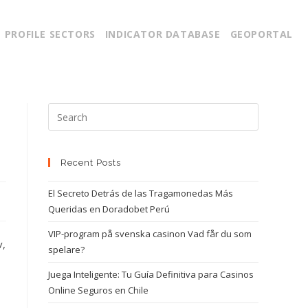
PROFILE SECTORS
INDICATOR DATABASE
GEOPORTAL
Recent Posts
El Secreto Detrás de las Tragamonedas Más
Queridas en Doradobet Perú
VIP-program på svenska casinon Vad får du som
v,
spelare?
Juega Inteligente: Tu Guía Definitiva para Casinos
Online Seguros en Chile