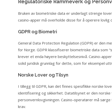
Regulatoriske Rammeverk og Personv
Bruken av biometriske data er underlagt strenge lover
casino-apper må overholde disse for å operere lovlig o
GDPR og Biometri
General Data Protection Regulation (GDPR) er den mes
for Norge. GDPR klassifiserer biometriske data som “
krever et enda høyere beskyttelsesnivå. Casino-apper
solid juridisk grunnlag for dette, som for eksempel utt
Norske Lover og Tilsyn
I tillegg til GDPR, kan det finnes spesifikke norske lo
identifisering og sikkerhet. Datatilsynet er den nors
personvernlovgivningen. Casino-operatører må sørge fo
krav.