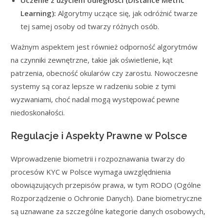
Uczenie z użyciem odległości (Distance Metric
Learning):
Algorytmy uczące się, jak odróżnić twarze
tej samej osoby od twarzy różnych osób.
Ważnym aspektem jest również odporność algorytmów
na czynniki zewnętrzne, takie jak oświetlenie, kąt
patrzenia, obecność okularów czy zarostu. Nowoczesne
systemy są coraz lepsze w radzeniu sobie z tymi
wyzwaniami, choć nadal mogą występować pewne
niedoskonałości.
Regulacje i Aspekty Prawne w Polsce
Wprowadzenie biometrii i rozpoznawania twarzy do
procesów KYC w Polsce wymaga uwzględnienia
obowiązujących przepisów prawa, w tym RODO (Ogólne
Rozporządzenie o Ochronie Danych). Dane biometryczne
są uznawane za szczególne kategorie danych osobowych,