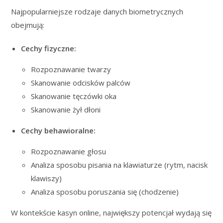
Najpopularniejsze rodzaje danych biometrycznych
obejmują:
Cechy fizyczne:
Rozpoznawanie twarzy
Skanowanie odcisków palców
Skanowanie tęczówki oka
Skanowanie żył dłoni
Cechy behawioralne:
Rozpoznawanie głosu
Analiza sposobu pisania na klawiaturze (rytm, nacisk
klawiszy)
Analiza sposobu poruszania się (chodzenie)
W kontekście kasyn online, największy potencjał wydają się