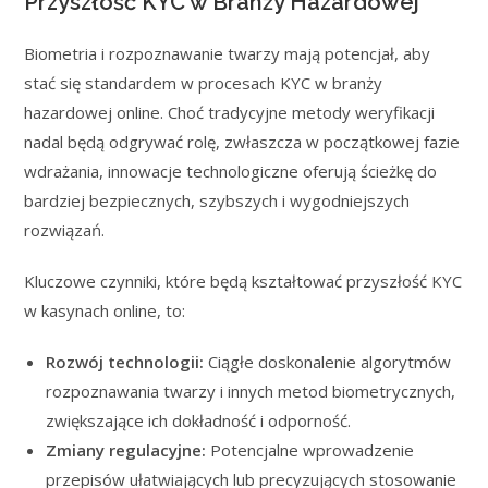
Przyszłość KYC w Branży Hazardowej
Biometria i rozpoznawanie twarzy mają potencjał, aby
stać się standardem w procesach KYC w branży
hazardowej online. Choć tradycyjne metody weryfikacji
nadal będą odgrywać rolę, zwłaszcza w początkowej fazie
wdrażania, innowacje technologiczne oferują ścieżkę do
bardziej bezpiecznych, szybszych i wygodniejszych
rozwiązań.
Kluczowe czynniki, które będą kształtować przyszłość KYC
w kasynach online, to:
Rozwój technologii:
Ciągłe doskonalenie algorytmów
rozpoznawania twarzy i innych metod biometrycznych,
zwiększające ich dokładność i odporność.
Zmiany regulacyjne:
Potencjalne wprowadzenie
przepisów ułatwiających lub precyzujących stosowanie