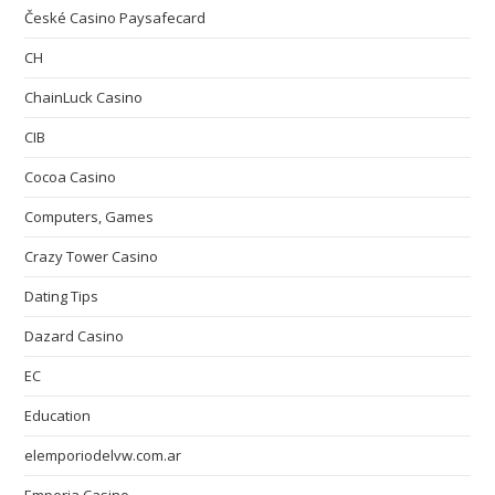
České Casino Paysafecard
CH
ChainLuck Casino
CIB
Cocoa Casino
Computers, Games
Crazy Tower Сasino
Dating Tips
Dazard Casino
EC
Education
elemporiodelvw.com.ar