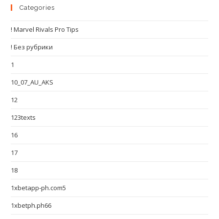
Categories
! Marvel Rivals Pro Tips
! Без рубрики
1
10_07_AU_AKS
12
123texts
16
17
18
1xbetapp-ph.com5
1xbetph.ph66