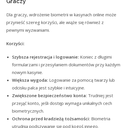
Graczy
Dla graczy, wdrożenie biometrii w kasynach online może
przynieść szereg korzyści, ale wiąże się również z
pewnymi wyzwaniami.
Korzyści:
Szybsza rejestracja i logowanie:
Koniec z długimi
formularzami i przesyłaniem dokumentów przy każdym
nowym kasynie.
Większa wygoda:
Logowanie za pomocą twarzy lub
odcisku palca jest szybkie i intuicyjne.
Zwiększone bezpieczeństwo konta:
Trudniej jest
przejąć konto, jeśli dostęp wymaga unikalnych cech
biometrycznych.
Ochrona przed kradzieżą tożsamości:
Biometria
utrudnia podszywanie się pod kogoś innego.