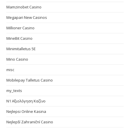
Mamzinobet Casino
Megapari New Casinos
Millioner Casino
MineBit Casino
Minimitalletus 5E
Mino Casino
misc
Mobilepay Talletus Casino
my_texts
N1 Αξιολόγηση Καζίνο
Nejlepsi Online Kasina
Nejlepší Zahraniční Casino