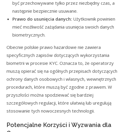
być przechowywane tylko przez niezbędny czas, a
następnie bezpiecznie usuwane.
Prawo do usunięcia danych:
Użytkownik powinien
mieć możliwość zażądania usunięcia swoich danych
biometrycznych.
Obecnie polskie prawo hazardowe nie zawiera
specyficznych zapisów dotyczących wykorzystania
biometrii w procesie KYC. Oznacza to, że operatorzy
muszą opierać się na ogólnych przepisach dotyczących
ochrony danych osobowych i własnych, wewnętrznych
procedurach, które muszą być zgodne z prawem. W
przyszłości można spodziewać się bardziej
szczegółowych regulacji, które ułatwią lub uregulują
stosowanie tych nowoczesnych technologii.
Potencjalne Korzyści i Wyzwania dla