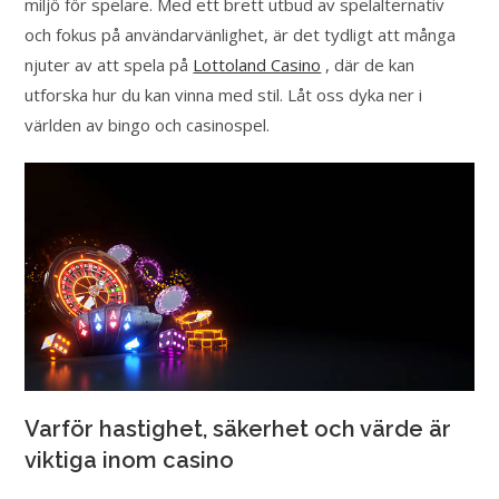
miljö för spelare. Med ett brett utbud av spelalternativ
och fokus på användarvänlighet, är det tydligt att många
njuter av att spela på
Lottoland Casino
, där de kan
utforska hur du kan vinna med stil. Låt oss dyka ner i
världen av bingo och casinospel.
Varför hastighet, säkerhet och värde är
viktiga inom casino