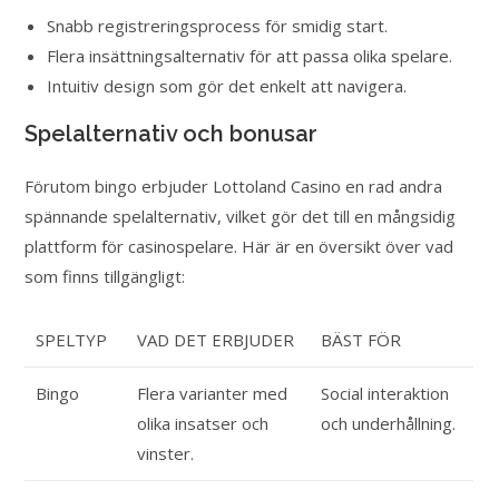
Snabb registreringsprocess för smidig start.
Flera insättningsalternativ för att passa olika spelare.
Intuitiv design som gör det enkelt att navigera.
Spelalternativ och bonusar
Förutom bingo erbjuder Lottoland Casino en rad andra
spännande spelalternativ, vilket gör det till en mångsidig
plattform för casinospelare. Här är en översikt över vad
som finns tillgängligt:
SPELTYP
VAD DET ERBJUDER
BÄST FÖR
Bingo
Flera varianter med
Social interaktion
olika insatser och
och underhållning.
vinster.