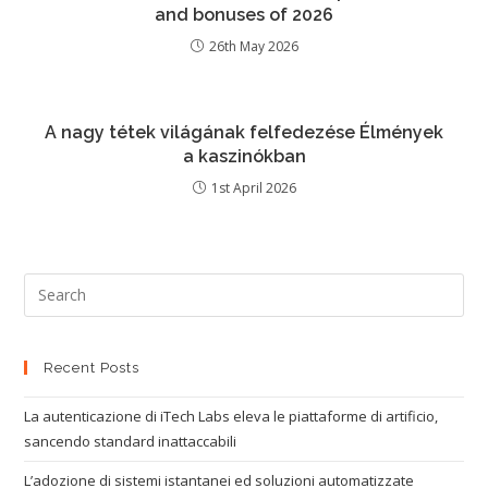
and bonuses of 2026
26th May 2026
A nagy tétek világának felfedezése Élmények
a kaszinókban
1st April 2026
Recent Posts
La autenticazione di iTech Labs eleva le piattaforme di artificio,
sancendo standard inattaccabili
L’adozione di sistemi istantanei ed soluzioni automatizzate