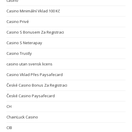
casino
Casino Minimální Vklad 100 Kč
Casino Privé
Casino S Bonusem Za Registraci
Casino S Neterapay
Casino Trustly
casino utan svensk licens
Casino Vklad Přes Paysafecard
České Casino Bonus Za Registraci
České Casino Paysafecard
CH
ChainLuck Casino
CIB