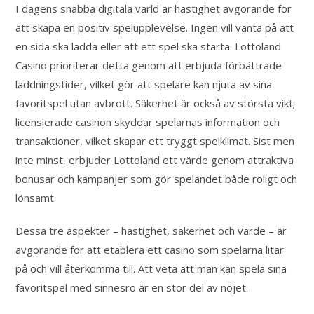
I dagens snabba digitala värld är hastighet avgörande för
att skapa en positiv spelupplevelse. Ingen vill vänta på att
en sida ska ladda eller att ett spel ska starta. Lottoland
Casino prioriterar detta genom att erbjuda förbättrade
laddningstider, vilket gör att spelare kan njuta av sina
favoritspel utan avbrott. Säkerhet är också av största vikt;
licensierade casinon skyddar spelarnas information och
transaktioner, vilket skapar ett tryggt spelklimat. Sist men
inte minst, erbjuder Lottoland ett värde genom attraktiva
bonusar och kampanjer som gör spelandet både roligt och
lönsamt.
Dessa tre aspekter – hastighet, säkerhet och värde – är
avgörande för att etablera ett casino som spelarna litar
på och vill återkomma till. Att veta att man kan spela sina
favoritspel med sinnesro är en stor del av nöjet.