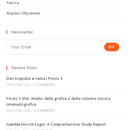
Текста
Форекс Обучение
Newsletter
GO
Recent Posts
Den tropiske ø-tema i Pirots 5
29TH JUNE 2026
/
0 COMMENTS
Pirots 5 Slot: Analisi della grafica e della colonna sonora
cinematografica
26TH JUNE 2026
/
0 COMMENTS
GambleZen UK Login: A Comprehensive Study Report