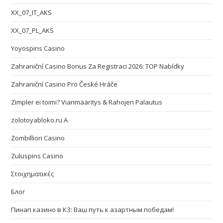
XX_07_IT_AKS
XX_07_PL_AKS
Yoyospins Casino
Zahraniční Casino Bonus Za Registraci 2026: TOP Nabídky
Zahraniční Casino Pro České Hráče
Zimpler ei toimi? Vianmääritys & Rahojen Palautus
zolotoyabloko.ru A
Zombillion Casino
Zuluspins Casino
Στοιχηματικές
Блог
Пинап казино в КЗ: Ваш путь к азартным победам!