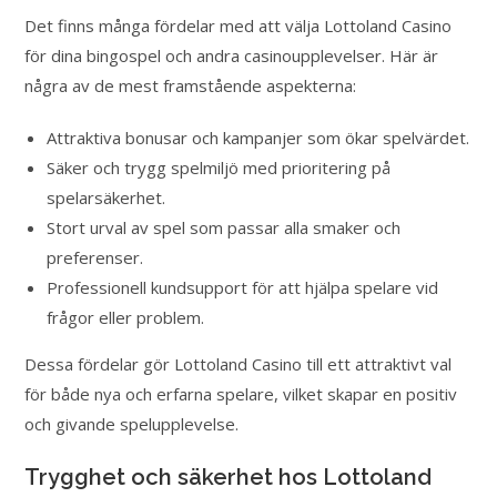
Det finns många fördelar med att välja Lottoland Casino
för dina bingospel och andra casinoupplevelser. Här är
några av de mest framstående aspekterna:
Attraktiva bonusar och kampanjer som ökar spelvärdet.
Säker och trygg spelmiljö med prioritering på
spelarsäkerhet.
Stort urval av spel som passar alla smaker och
preferenser.
Professionell kundsupport för att hjälpa spelare vid
frågor eller problem.
Dessa fördelar gör Lottoland Casino till ett attraktivt val
för både nya och erfarna spelare, vilket skapar en positiv
och givande spelupplevelse.
Trygghet och säkerhet hos Lottoland