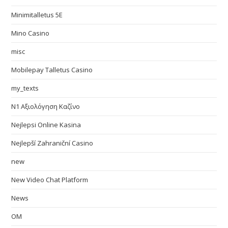
Minimitalletus 5E
Mino Casino
misc
Mobilepay Talletus Casino
my_texts
N1 Αξιολόγηση Καζίνο
Nejlepsi Online Kasina
Nejlepší Zahraniční Casino
new
New Video Chat Platform
News
OM