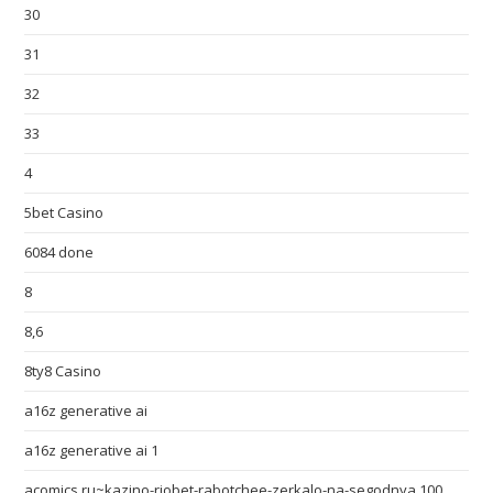
30
31
32
33
4
5bet Casino
6084 done
8
8,6
8ty8 Casino
a16z generative ai
a16z generative ai 1
acomics.ru~kazino-riobet-rabotchee-zerkalo-na-segodnya 100