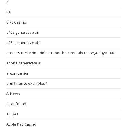
8
8,6
8ty8 Casino
a16z generative ai
a16z generative ai 1
acomics.ru~kazino-riobet-rabotchee-zerkalo-na-segodnya 100
adobe generative ai
ai companion
ai in finance examples 1
AI News
ai-girlfriend
all_BAz
Apple Pay Casino