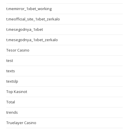
t.memirror_1xbet_working
t.meofficial_site_1xbet_zerkalo
t.mesegodnya_1xbet
t.mesegodnya_1xbet_zerkalo
Tesor Casino
test
texts
textslp
Top Kasinot
Total
trends
Truelayer Casino