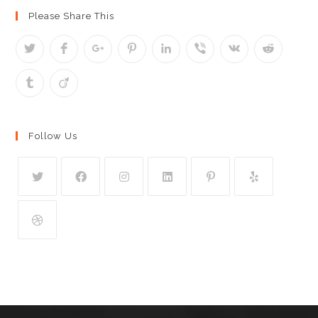
Please Share This
Follow Us