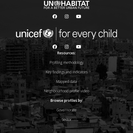
Resources:
Profiling methodology
Key findings and indicators
Mapped data
Neighbourhood profile video
Browse profiles by:
Governorate
Sector