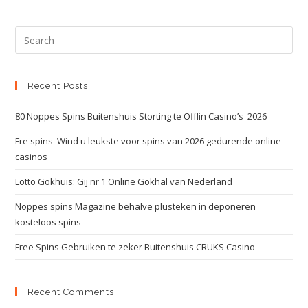
Recent Posts
80 Noppes Spins Buitenshuis Storting te Offlin Casino’s ️ 2026
Fre spins ️ Wind u leukste voor spins van 2026 gedurende online
casinos
Lotto Gokhuis: Gij nr 1 Online Gokhal van Nederland
Noppes spins Magazine behalve plusteken in deponeren
kosteloos spins
Free Spins Gebruiken te zeker Buitenshuis CRUKS Casino
Recent Comments