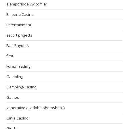
elemporiodelvw.com.ar
Emperia Casino
Entertainment
escort projects
Fast Payouts
first
Forex Trading
Gambling
Gambling/Casino
Games
generative ai adobe photoshop 3
Ginja Casino
Giochi