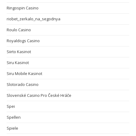
Ringospin Casino
riobet_zerkalo_na_segodnya
Roulo Casino
Royaldogs Casino
Siirto Kasinot
Siru Kasinot
Siru Mobile Kasinot
Slotorado Casino
Slovenské Casino Pro České Hráče
Spei
Spellen
Spiele