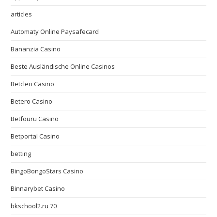
articles
Automaty Online Paysafecard
Bananzia Casino
Beste Ausländische Online Casinos
Betcleo Casino
Betero Casino
Betfouru Casino
Betportal Casino
betting
BingoBongoStars Casino
Binnarybet Casino
bkschool2.ru 70