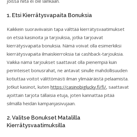
joissa niitä ei ole lainkaan.
1. Etsi Kierrätysvapaita Bonuksia
Kaikkein suoraviivaisin tapa välttää kierrätysvaatimukset
on etsiä kasinoita ja tarjouksia, jotka tarjoavat
kierrätysvapaita bonuksia. Nämä voivat olla esimerkiksi
kierrätysvapaita ilmaiskierroksia tai cashback-tarjouksia.
Vaikka nämä tarjoukset saattavat olla pienempiä kuin
perinteiset bonusrahat, ne antavat sinulle mahdollisuuden
kotiuttaa voitot välittömästi ilman ylimääräistä pelaamista.
Jotkut kasinot, kuten
https://casinobiglucky.fi/fi/
, saattavat
ajoittain tarjota tällaisia etuja, joten kannattaa pitää
silmällä heidän kampanjasivujaan.
2. Valitse Bonukset Matalilla
Kierrätysvaatimuksilla