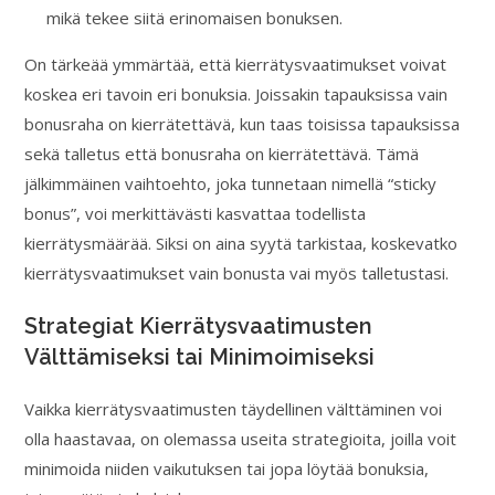
mikä tekee siitä erinomaisen bonuksen.
On tärkeää ymmärtää, että kierrätysvaatimukset voivat
koskea eri tavoin eri bonuksia. Joissakin tapauksissa vain
bonusraha on kierrätettävä, kun taas toisissa tapauksissa
sekä talletus että bonusraha on kierrätettävä. Tämä
jälkimmäinen vaihtoehto, joka tunnetaan nimellä “sticky
bonus”, voi merkittävästi kasvattaa todellista
kierrätysmäärää. Siksi on aina syytä tarkistaa, koskevatko
kierrätysvaatimukset vain bonusta vai myös talletustasi.
Strategiat Kierrätysvaatimusten
Välttämiseksi tai Minimoimiseksi
Vaikka kierrätysvaatimusten täydellinen välttäminen voi
olla haastavaa, on olemassa useita strategioita, joilla voit
minimoida niiden vaikutuksen tai jopa löytää bonuksia,