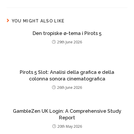
YOU MIGHT ALSO LIKE
Den tropiske ø-tema i Pirots 5
29th June 2026
Pirots 5 Slot: Analisi della grafica e della
colonna sonora cinematografica
26th June 2026
GambleZen UK Login: A Comprehensive Study
Report
20th May 2026