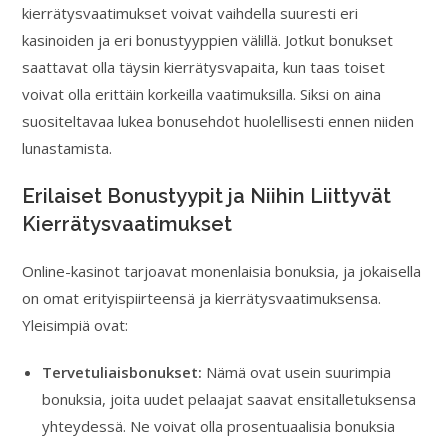
kierrätysvaatimukset voivat vaihdella suuresti eri
kasinoiden ja eri bonustyyppien välillä. Jotkut bonukset
saattavat olla täysin kierrätysvapaita, kun taas toiset
voivat olla erittäin korkeilla vaatimuksilla. Siksi on aina
suositeltavaa lukea bonusehdot huolellisesti ennen niiden
lunastamista.
Erilaiset Bonustyypit ja Niihin Liittyvät
Kierrätysvaatimukset
Online-kasinot tarjoavat monenlaisia bonuksia, ja jokaisella
on omat erityispiirteensä ja kierrätysvaatimuksensa.
Yleisimpiä ovat:
Tervetuliaisbonukset:
Nämä ovat usein suurimpia
bonuksia, joita uudet pelaajat saavat ensitalletuksensa
yhteydessä. Ne voivat olla prosentuaalisia bonuksia