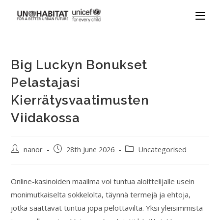
Big Luckyn Bonukset
Pelastajasi
Kierrätysvaatimusten
Viidakossa
nanor
28th June 2026
Uncategorised
Online-kasinoiden maailma voi tuntua aloittelijalle usein
monimutkaiselta sokkelolta, täynnä termejä ja ehtoja,
jotka saattavat tuntua jopa pelottavilta. Yksi yleisimmistä