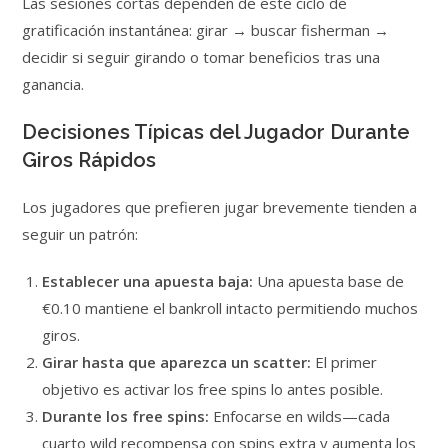
Las sesiones cortas dependen de este ciclo de
gratificación instantánea: girar → buscar fisherman →
decidir si seguir girando o tomar beneficios tras una
ganancia.
Decisiones Típicas del Jugador Durante
Giros Rápidos
Los jugadores que prefieren jugar brevemente tienden a
seguir un patrón:
Establecer una apuesta baja:
Una apuesta base de
€0.10 mantiene el bankroll intacto permitiendo muchos
giros.
Girar hasta que aparezca un scatter:
El primer
objetivo es activar los free spins lo antes posible.
Durante los free spins:
Enfocarse en wilds—cada
cuarto wild recompensa con spins extra y aumenta los