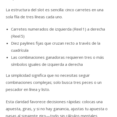
La estructura del slot es sencilla: cinco carretes en una
sola fila de tres líneas cada uno.
Carretes numerados de izquierda (Reel 1) a derecha
(Reel 5)
Diez paylines fijas que cruzan recto a través de la
cuadrícula
Las combinaciones ganadoras requieren tres o más
símbolos iguales de izquierda a derecha
La simplicidad significa que no necesitas seguir
combinaciones complejas; solo busca tres peces o un
pescador en línea y listo.
Esta claridad favorece decisiones rápidas: colocas una
apuesta, giras, y si no hay ganancia, ajustas tu apuesta o
pasas al siguiente giro—todo sin cálculos mentales