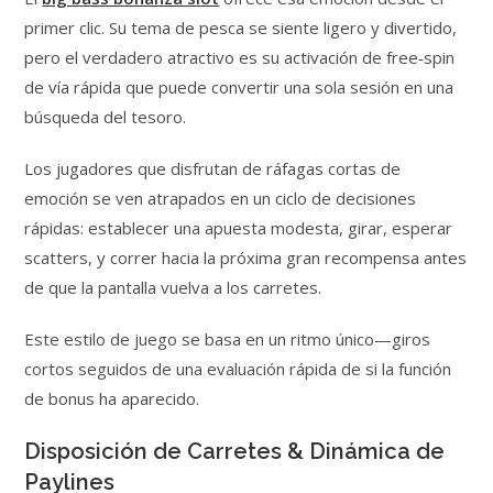
primer clic. Su tema de pesca se siente ligero y divertido,
pero el verdadero atractivo es su activación de free‑spin
de vía rápida que puede convertir una sola sesión en una
búsqueda del tesoro.
Los jugadores que disfrutan de ráfagas cortas de
emoción se ven atrapados en un ciclo de decisiones
rápidas: establecer una apuesta modesta, girar, esperar
scatters, y correr hacia la próxima gran recompensa antes
de que la pantalla vuelva a los carretes.
Este estilo de juego se basa en un ritmo único—giros
cortos seguidos de una evaluación rápida de si la función
de bonus ha aparecido.
Disposición de Carretes & Dinámica de
Paylines