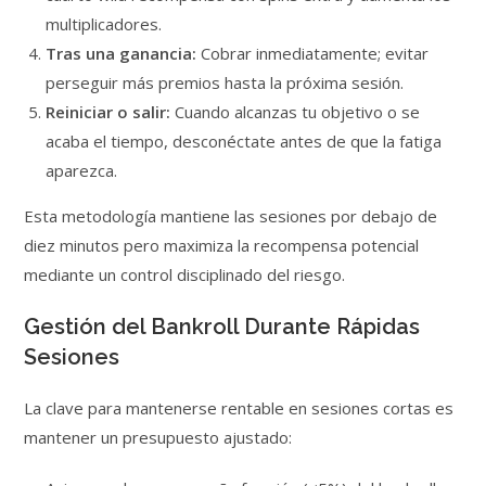
multiplicadores.
Tras una ganancia:
Cobrar inmediatamente; evitar
perseguir más premios hasta la próxima sesión.
Reiniciar o salir:
Cuando alcanzas tu objetivo o se
acaba el tiempo, desconéctate antes de que la fatiga
aparezca.
Esta metodología mantiene las sesiones por debajo de
diez minutos pero maximiza la recompensa potencial
mediante un control disciplinado del riesgo.
Gestión del Bankroll Durante Rápidas
Sesiones
La clave para mantenerse rentable en sesiones cortas es
mantener un presupuesto ajustado: