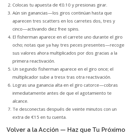
Colocas tu apuesta de €0.10 y presionas girar.
Aún sin ganancias—los giros continúan hasta que
aparecen tres scatters en los carretes dos, tres y
cinco—activando diez free spins.
El fisherman aparece en el carrete uno durante el giro
ocho; notas que ya hay tres peces presentes—recoge
sus valores ahora multiplicados por dos gracias a la
primera reactivación.
Un segundo fisherman aparece en el giro once; el
multiplicador sube a tresx tras otra reactivación.
Logras una ganancia alta en el giro catorce—cobras
inmediatamente antes de que el agotamiento te
alcance.
Te desconectas después de veinte minutos con un
extra de €15 en tu cuenta.
Volver a la Acción — Haz que Tu Próximo