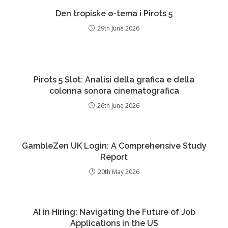
Den tropiske ø-tema i Pirots 5
29th June 2026
Pirots 5 Slot: Analisi della grafica e della
colonna sonora cinematografica
26th June 2026
GambleZen UK Login: A Comprehensive Study
Report
20th May 2026
AI in Hiring: Navigating the Future of Job
Applications in the US