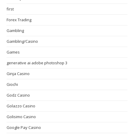
first
Forex Trading
Gambling
Gambling/Casino
Games
generative ai adobe photoshop 3
Ginja Casino
Giochi
Godz Casino
Golazzo Casino
Golisimo Casino
Google Pay Casino