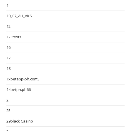
1
10_07_AU_AKS
12
123texts
16
17
18
1xbetapp-ph.com5
1xbetph.ph66
2
25
29black Casino