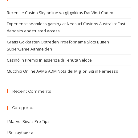
Recensie Casino Sky online va gij gokkas Dat Vinci Codex
Experience seamless gaming at Neosurf Casinos Australia: Fast
deposits and trusted access
Gratis Gokkasten Optreden Proefopname Slots Buiten
SuperGame Aanmelden
Casinò in Premio In assenza di Tenuta Veloce
Mucchio Online AAMS ADM Nota dei Migliori Siti in Permesso
Recent Comments
Categories
! Marvel Rivals Pro Tips
! Без рубрики