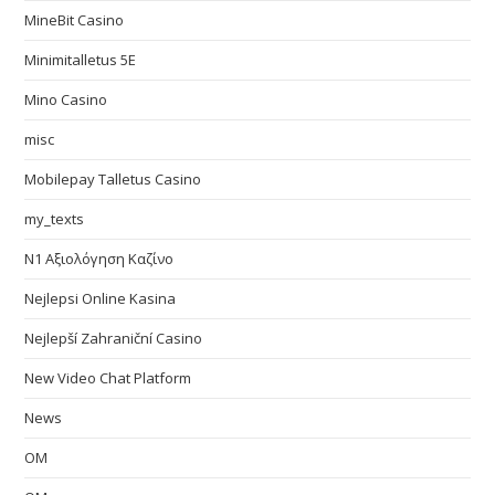
MineBit Casino
Minimitalletus 5E
Mino Casino
misc
Mobilepay Talletus Casino
my_texts
N1 Αξιολόγηση Καζίνο
Nejlepsi Online Kasina
Nejlepší Zahraniční Casino
New Video Chat Platform
News
OM