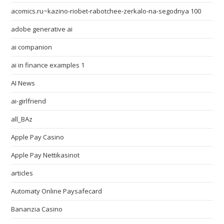
acomics.ru~kazino-riobet-rabotchee-zerkalo-na-segodnya 100
adobe generative ai
ai companion
ai in finance examples 1
AI News
ai-girlfriend
all_BAz
Apple Pay Casino
Apple Pay Nettikasinot
articles
Automaty Online Paysafecard
Bananzia Casino