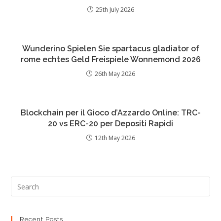
25th July 2026
Wunderino Spielen Sie spartacus gladiator of
rome echtes Geld Freispiele Wonnemond 2026
26th May 2026
Blockchain per il Gioco d’Azzardo Online: TRC-
20 vs ERC-20 per Depositi Rapidi
12th May 2026
Recent Posts