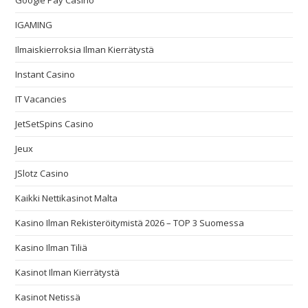
Google Pay Casino
IGAMING
Ilmaiskierroksia Ilman Kierrätystä
Instant Casino
IT Vacancies
JetSetSpins Casino
Jeux
JSlotz Casino
Kaikki Nettikasinot Malta
Kasino Ilman Rekisteröitymistä 2026 – TOP 3 Suomessa
Kasino Ilman Tiliä
Kasinot Ilman Kierrätystä
Kasinot Netissä