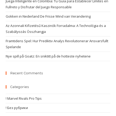
Juega Inteligente en Colombia: Tu Guía para Establecer Límites en
Fullreto y Disfrutar del Juego Responsable
Gokken in Nederland De Frisse Wind van Verandering
Az Azonnali Kifizetésű Kaszinók Forradalma: A Technológia és a
Szabályozás Összhangja
Framtidens Spel: Hur Prediktiv Analys Revolutionerar Ansvarsfullt
Spelande
Nye spill på Goatz: En sniktitt på de hotteste nyhetene
Recent Comments
Categories
! Marvel Rivals Pro Tips
! Без рубрики