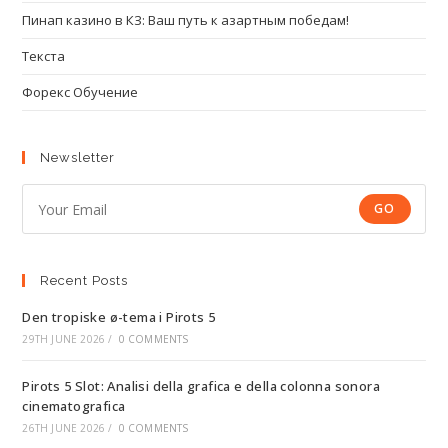
Пинап казино в КЗ: Ваш путь к азартным победам!
Текста
Форекс Обучение
Newsletter
GO
Recent Posts
Den tropiske ø-tema i Pirots 5
29TH JUNE 2026
/
0 COMMENTS
Pirots 5 Slot: Analisi della grafica e della colonna sonora
cinematografica
26TH JUNE 2026
/
0 COMMENTS