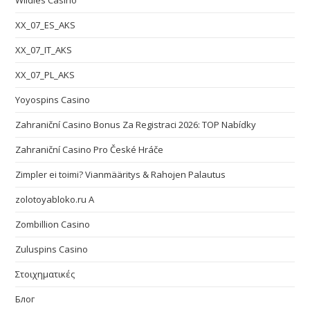
Wildies Casino
XX_07_ES_AKS
XX_07_IT_AKS
XX_07_PL_AKS
Yoyospins Casino
Zahraniční Casino Bonus Za Registraci 2026: TOP Nabídky
Zahraniční Casino Pro České Hráče
Zimpler ei toimi? Vianmääritys & Rahojen Palautus
zolotoyabloko.ru A
Zombillion Casino
Zuluspins Casino
Στοιχηματικές
Блог