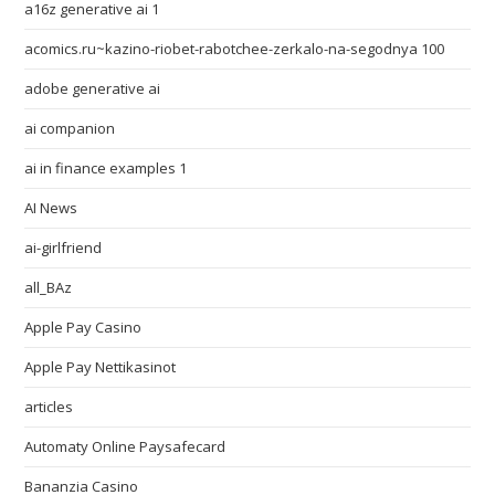
a16z generative ai 1
acomics.ru~kazino-riobet-rabotchee-zerkalo-na-segodnya 100
adobe generative ai
ai companion
ai in finance examples 1
AI News
ai-girlfriend
all_BAz
Apple Pay Casino
Apple Pay Nettikasinot
articles
Automaty Online Paysafecard
Bananzia Casino