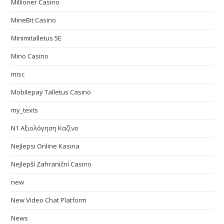
Millioner Casino
MineBit Casino
Minimitalletus 5E
Mino Casino
misc
Mobilepay Talletus Casino
my_texts
N1 Αξιολόγηση Καζίνο
Nejlepsi Online Kasina
Nejlepší Zahraniční Casino
new
New Video Chat Platform
News