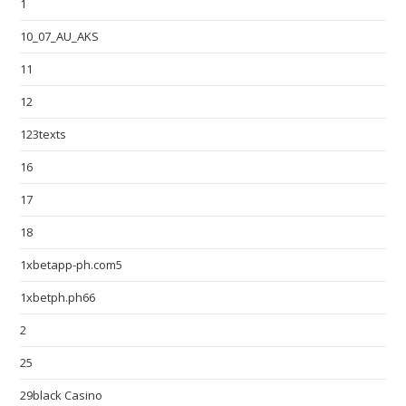
1
10_07_AU_AKS
11
12
123texts
16
17
18
1xbetapp-ph.com5
1xbetph.ph66
2
25
29black Casino