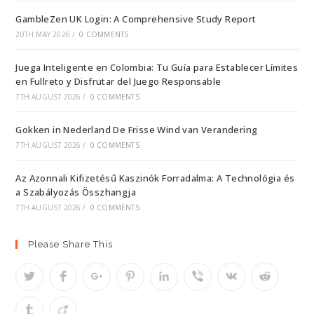
GambleZen UK Login: A Comprehensive Study Report
20TH MAY 2026
/
0 COMMENTS
Juega Inteligente en Colombia: Tu Guía para Establecer Límites
en Fullreto y Disfrutar del Juego Responsable
7TH AUGUST 2026
/
0 COMMENTS
Gokken in Nederland De Frisse Wind van Verandering
7TH AUGUST 2026
/
0 COMMENTS
Az Azonnali Kifizetésű Kaszinók Forradalma: A Technológia és
a Szabályozás Összhangja
7TH AUGUST 2026
/
0 COMMENTS
Please Share This