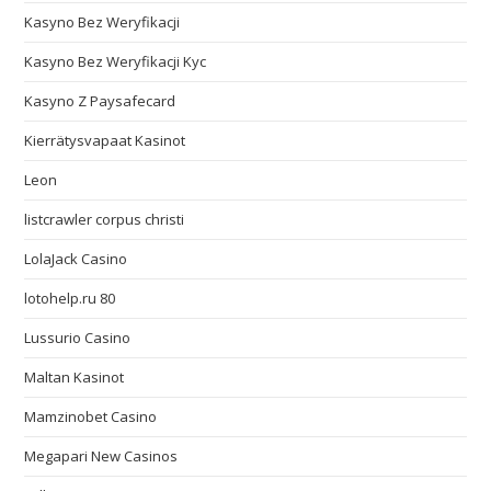
Kasyno Bez Weryfikacji
Kasyno Bez Weryfikacji Kyc
Kasyno Z Paysafecard
Kierrätysvapaat Kasinot
Leon
listcrawler corpus christi
LolaJack Casino
lotohelp.ru 80
Lussurio Casino
Maltan Kasinot
Mamzinobet Casino
Megapari New Casinos