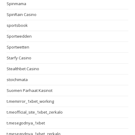
Spinmama
SpinRain Casino
sportsbook
Sportwedden
Sportwetten
Starfy Casino
Stealthbet Casino
stoichimata
Suomen Parhaat Kasinot
t.memirror_1xbet_working
t.meofficial_site_1xbet_zerkalo
t.mesegodnya_1xbet
t.mesegodnya_1xbet_zerkalo