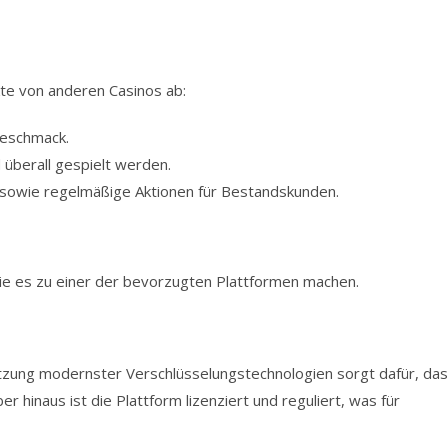
te von anderen Casinos ab:
Geschmack.
 überall gespielt werden.
 sowie regelmäßige Aktionen für Bestandskunden.
 die es zu einer der bevorzugten Plattformen machen.
utzung modernster Verschlüsselungstechnologien sorgt dafür, da
r hinaus ist die Plattform lizenziert und reguliert, was für