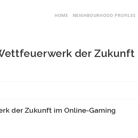
HOME
NEIGHBOURHOOD PROFILES
 Wettfeuerwerk der Zukunft
erk der Zukunft im Online-Gaming