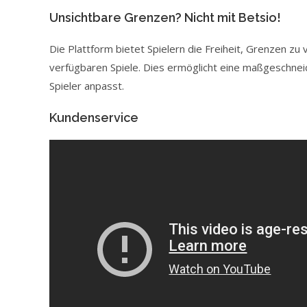
Unsichtbare Grenzen? Nicht mit Betsio!
Die Plattform bietet Spielern die Freiheit, Grenzen zu
verfügbaren Spiele. Dies ermöglicht eine maßgeschneide
Spieler anpasst.
Kundenservice