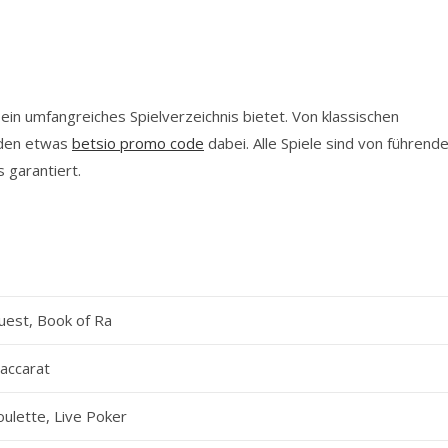
 ein umfangreiches Spielverzeichnis bietet. Von klassischen
jeden etwas
betsio promo code
dabei. Alle Spiele sind von führend
 garantiert.
uest, Book of Ra
Baccarat
Roulette, Live Poker