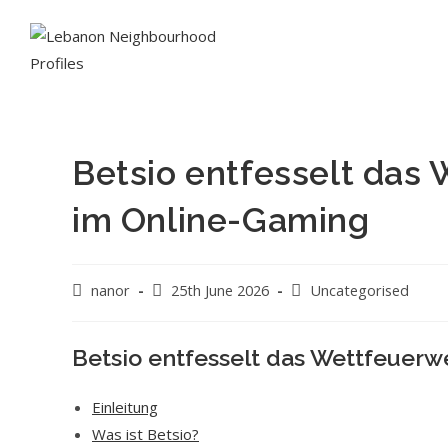
Betsio entfesselt das
im Online-Gaming
nanor
25th June 2026
Uncategorised
Betsio entfesselt das Wettfeuerw
Einleitung
Was ist Betsio?