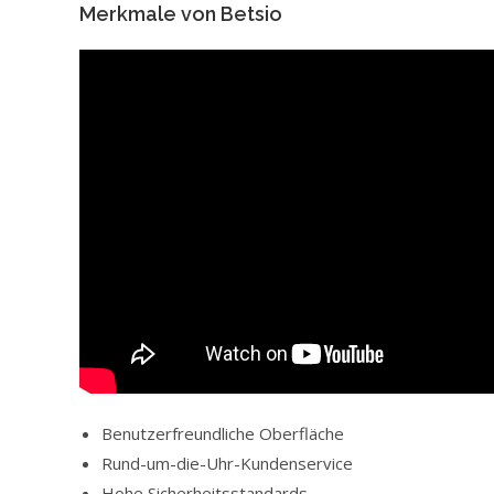
Merkmale von Betsio
Benutzerfreundliche Oberfläche
Rund-um-die-Uhr-Kundenservice
Hohe Sicherheitsstandards