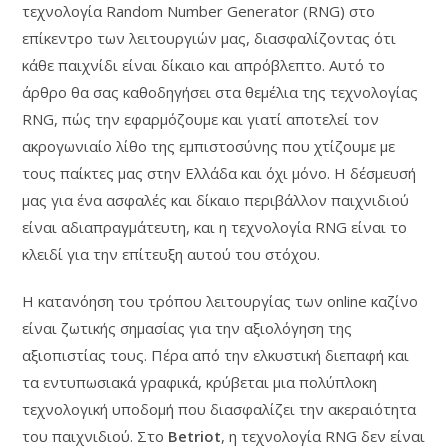
τεχνολογία Random Number Generator (RNG) στο
επίκεντρο των λειτουργιών μας, διασφαλίζοντας ότι
κάθε παιχνίδι είναι δίκαιο και απρόβλεπτο. Αυτό το
άρθρο θα σας καθοδηγήσει στα θεμέλια της τεχνολογίας
RNG, πώς την εφαρμόζουμε και γιατί αποτελεί τον
ακρογωνιαίο λίθο της εμπιστοσύνης που χτίζουμε με
τους παίκτες μας στην Ελλάδα και όχι μόνο. Η δέσμευσή
μας για ένα ασφαλές και δίκαιο περιβάλλον παιχνιδιού
είναι αδιαπραγμάτευτη, και η τεχνολογία RNG είναι το
κλειδί για την επίτευξη αυτού του στόχου.
Η κατανόηση του τρόπου λειτουργίας των online καζίνο
είναι ζωτικής σημασίας για την αξιολόγηση της
αξιοπιστίας τους. Πέρα από την ελκυστική διεπαφή και
τα εντυπωσιακά γραφικά, κρύβεται μια πολύπλοκη
τεχνολογική υποδομή που διασφαλίζει την ακεραιότητα
του παιχνιδιού. Στο
Betriot
, η τεχνολογία RNG δεν είναι