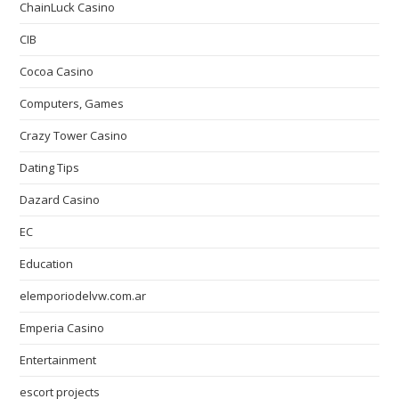
ChainLuck Casino
CIB
Cocoa Casino
Computers, Games
Crazy Tower Сasino
Dating Tips
Dazard Casino
EC
Education
elemporiodelvw.com.ar
Emperia Casino
Entertainment
escort projects