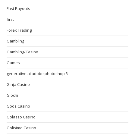
Fast Payouts
first
Forex Trading
Gambling
Gambling/Casino
Games
generative ai adobe photoshop 3
Ginja Casino
Giochi
Godz Casino
Golazzo Casino
Golisimo Casino