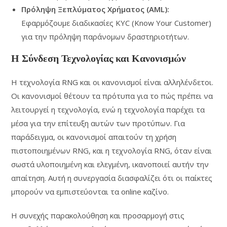
Πρόληψη Ξεπλύματος Χρήματος (AML):
Εφαρμόζουμε διαδικασίες KYC (Know Your Customer)
για την πρόληψη παράνομων δραστηριοτήτων.
Η Σύνδεση Τεχνολογίας και Κανονισμών
Η τεχνολογία RNG και οι κανονισμοί είναι αλληλένδετοι.
Οι κανονισμοί θέτουν τα πρότυπα για το πώς πρέπει να
λειτουργεί η τεχνολογία, ενώ η τεχνολογία παρέχει τα
μέσα για την επίτευξη αυτών των προτύπων. Για
παράδειγμα, οι κανονισμοί απαιτούν τη χρήση
πιστοποιημένων RNG, και η τεχνολογία RNG, όταν είναι
σωστά υλοποιημένη και ελεγμένη, ικανοποιεί αυτήν την
απαίτηση. Αυτή η συνεργασία διασφαλίζει ότι οι παίκτες
μπορούν να εμπιστεύονται τα online καζίνο.
Η συνεχής παρακολούθηση και προσαρμογή στις