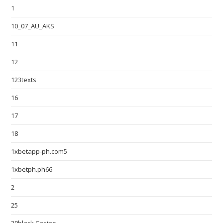
1
10_07_AU_AKS
11
12
123texts
16
17
18
1xbetapp-ph.com5
1xbetph.ph66
2
25