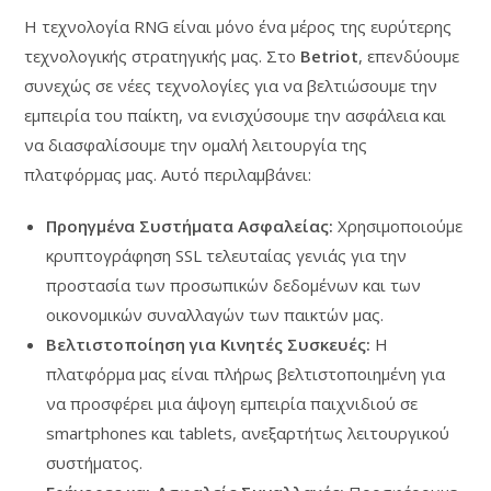
Η τεχνολογία RNG είναι μόνο ένα μέρος της ευρύτερης
τεχνολογικής στρατηγικής μας. Στο
Betriot
, επενδύουμε
συνεχώς σε νέες τεχνολογίες για να βελτιώσουμε την
εμπειρία του παίκτη, να ενισχύσουμε την ασφάλεια και
να διασφαλίσουμε την ομαλή λειτουργία της
πλατφόρμας μας. Αυτό περιλαμβάνει:
Προηγμένα Συστήματα Ασφαλείας:
Χρησιμοποιούμε
κρυπτογράφηση SSL τελευταίας γενιάς για την
προστασία των προσωπικών δεδομένων και των
οικονομικών συναλλαγών των παικτών μας.
Βελτιστοποίηση για Κινητές Συσκευές:
Η
πλατφόρμα μας είναι πλήρως βελτιστοποιημένη για
να προσφέρει μια άψογη εμπειρία παιχνιδιού σε
smartphones και tablets, ανεξαρτήτως λειτουργικού
συστήματος.