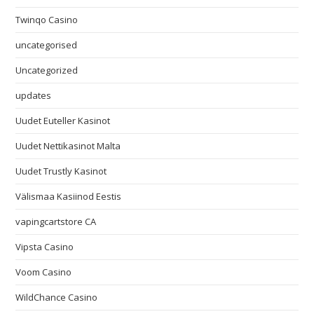
Twinqo Casino
uncategorised
Uncategorized
updates
Uudet Euteller Kasinot
Uudet Nettikasinot Malta
Uudet Trustly Kasinot
Välismaa Kasiinod Eestis
vapingcartstore CA
Vipsta Casino
Voom Casino
WildChance Casino