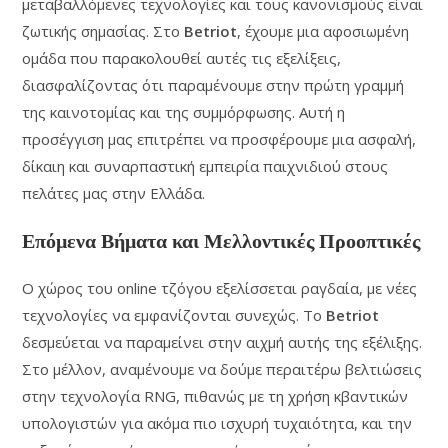
μεταβαλλόμενες τεχνολογίες και τους κανονισμούς είναι
ζωτικής σημασίας. Στο
Betriot
, έχουμε μια αφοσιωμένη
ομάδα που παρακολουθεί αυτές τις εξελίξεις,
διασφαλίζοντας ότι παραμένουμε στην πρώτη γραμμή
της καινοτομίας και της συμμόρφωσης. Αυτή η
προσέγγιση μας επιτρέπει να προσφέρουμε μια ασφαλή,
δίκαιη και συναρπαστική εμπειρία παιχνιδιού στους
πελάτες μας στην Ελλάδα.
Επόμενα Βήματα και Μελλοντικές Προοπτικές
Ο χώρος του online τζόγου εξελίσσεται ραγδαία, με νέες
τεχνολογίες να εμφανίζονται συνεχώς. Το
Betriot
δεσμεύεται να παραμείνει στην αιχμή αυτής της εξέλιξης.
Στο μέλλον, αναμένουμε να δούμε περαιτέρω βελτιώσεις
στην τεχνολογία RNG, πιθανώς με τη χρήση κβαντικών
υπολογιστών για ακόμα πιο ισχυρή τυχαιότητα, και την