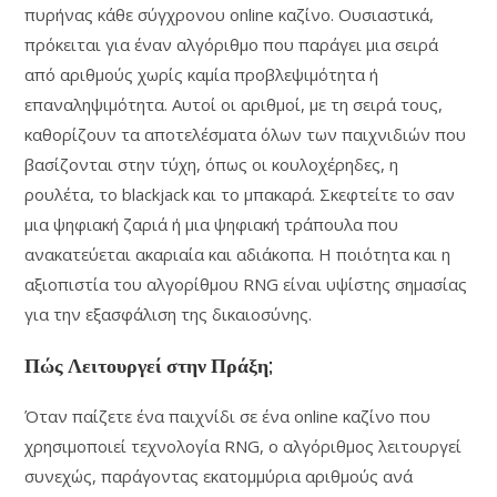
πυρήνας κάθε σύγχρονου online καζίνο. Ουσιαστικά,
πρόκειται για έναν αλγόριθμο που παράγει μια σειρά
από αριθμούς χωρίς καμία προβλεψιμότητα ή
επαναληψιμότητα. Αυτοί οι αριθμοί, με τη σειρά τους,
καθορίζουν τα αποτελέσματα όλων των παιχνιδιών που
βασίζονται στην τύχη, όπως οι κουλοχέρηδες, η
ρουλέτα, το blackjack και το μπακαρά. Σκεφτείτε το σαν
μια ψηφιακή ζαριά ή μια ψηφιακή τράπουλα που
ανακατεύεται ακαριαία και αδιάκοπα. Η ποιότητα και η
αξιοπιστία του αλγορίθμου RNG είναι υψίστης σημασίας
για την εξασφάλιση της δικαιοσύνης.
Πώς Λειτουργεί στην Πράξη;
Όταν παίζετε ένα παιχνίδι σε ένα online καζίνο που
χρησιμοποιεί τεχνολογία RNG, ο αλγόριθμος λειτουργεί
συνεχώς, παράγοντας εκατομμύρια αριθμούς ανά