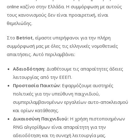
online καζίνο στην Ελλάδα. Η συμμόρφωση με αυτούς
τους κανονισμούς δεν είναι προαιρετική, είναι
θεμελιώδης.
Στο
Betriot
, είμαστε υπερήφανοι για την πλήρη
συμμόρφωσή μας με όλες τις ελληνικές νομοθετικές
απαιτήσεις. Αυτό περιλαμβάνει:
Αδειοδότηση:
Διαθέτουμε τις απαραίτητες άδειες
λειτουργίας από την ΕΕΕΠ.
Προστασία Παικτών:
Εφαρμόζουμε αυστηρές
πολιτικές για την υπεύθυνη παιχνιδιού,
συμπεριλαμβανομένων εργαλείων αυτο-αποκλεισμού
και ορίων κατάθεσης.
Δικαιοσύνη Παιχνιδιού:
Η χρήση πιστοποιημένων
RNG αλγορίθμων είναι απαραίτητη για την
αδειοδότηση και τη συνεχή λειτουργία μας.