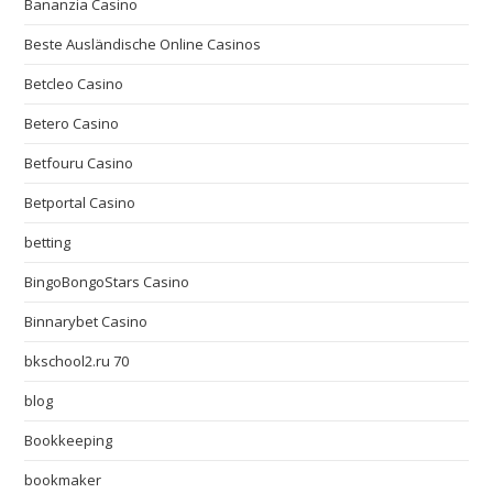
Bananzia Casino
Beste Ausländische Online Casinos
Betcleo Casino
Betero Casino
Betfouru Casino
Betportal Casino
betting
BingoBongoStars Casino
Binnarybet Casino
bkschool2.ru 70
blog
Bookkeeping
bookmaker