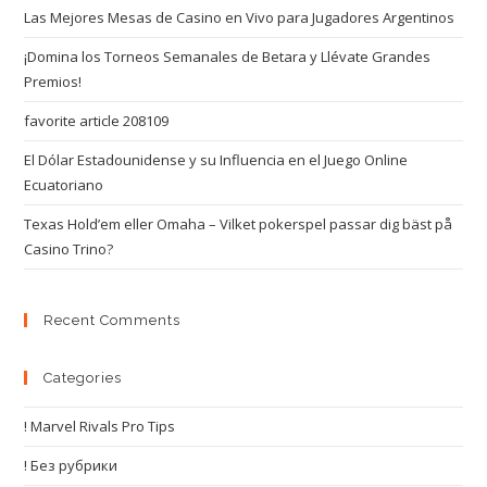
Las Mejores Mesas de Casino en Vivo para Jugadores Argentinos
¡Domina los Torneos Semanales de Betara y Llévate Grandes
Premios!
favorite article 208109
El Dólar Estadounidense y su Influencia en el Juego Online
Ecuatoriano
Texas Hold’em eller Omaha – Vilket pokerspel passar dig bäst på
Casino Trino?
Recent Comments
Categories
! Marvel Rivals Pro Tips
! Без рубрики