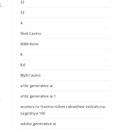
32
ς
33
4
5bet Casino
6084 done
8
8,6
8ty8 Casino
a16z generative ai
a16z generative ai 1
α
acomics.ru~kazino-riobet-rabotchee-zerkalo-na-
segodnya 100
adobe generative ai