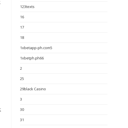
ς
123texts
16
17
18
1xbetapp-ph.com5
1xbetph.ph66
2
25
29black Casino
3
ς
30
31