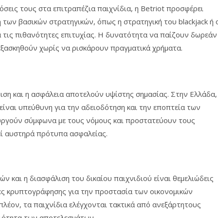
όσεις τους στα επιτραπέζια παιχνίδια, η Betriot προσφέρει
των βασικών στρατηγικών, όπως η στρατηγική του blackjack ή 
ά τις πιθανότητες επιτυχίας. Η δυνατότητα να παίζουν δωρεάν
 εξασκηθούν χωρίς να ρισκάρουν πραγματικά χρήματα.
ιση και η ασφάλεια αποτελούν υψίστης σημασίας. Στην Ελλάδα,
είναι υπεύθυνη για την αδειοδότηση και την εποπτεία των
ουργούν σύμφωνα με τους νόμους και προστατεύουν τους
ρεί αυστηρά πρότυπα ασφαλείας.
 και η διασφάλιση του δικαίου παιχνιδιού είναι θεμελιώδεις
ίες κρυπτογράφησης για την προστασία των οικονομικών
έον, τα παιχνίδια ελέγχονται τακτικά από ανεξάρτητους
χαιότητα των αποτελεσμάτων.