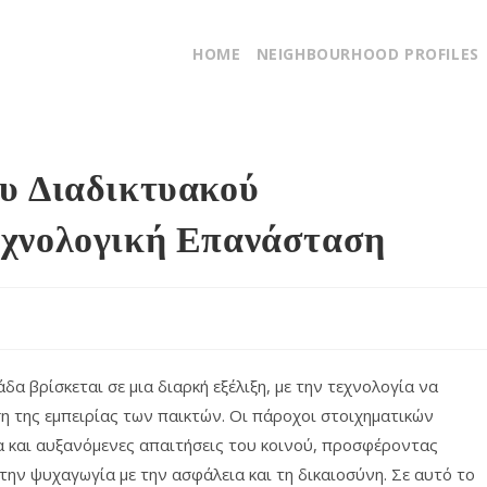
HOME
NEIGHBOURHOOD PROFILES
ου Διαδικτυακού
εχνολογική Επανάσταση
α βρίσκεται σε μια διαρκή εξέλιξη, με την τεχνολογία να
 της εμπειρίας των παικτών. Οι πάροχοι στοιχηματικών
 και αυξανόμενες απαιτήσεις του κοινού, προσφέροντας
ην ψυχαγωγία με την ασφάλεια και τη δικαιοσύνη. Σε αυτό το