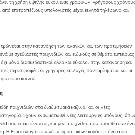
άνει τη χρήση υψηλής ευκρίνειας γραφικών, γρήγορους χρόνου
, από επιτραπέζιους υπολογιστές μέχρι κινητά τηλέφωνα και
ντρώνεται στην κατανόηση των αναγκών και των προτιμήσεων
νά με σχεδιαστές παιχνιδιών και ειδικούς σε θέματα εμπειρίας
 όχι μόνο διασκεδαστικοί αλλά και εύκολοι στην κατανόηση και
τες περιστροφές, οι γρήγορες επιλογές πονταρίσματος και οι
υρύτερου κοινού.
η
δη παιχνιδιών στα διαδικτυακά καζίνο, και οι νέες
κατηγορία. Έχουν ενσωματωθεί νέες λειτουργίες μπόνους, όπω
ld που επεκτείνονται, και μίνι-παιχνίδια που προσθέτουν ένα
ρδη. Η θεματολογία των νέων φρουτακίων καλύπτει ένα ευρύ