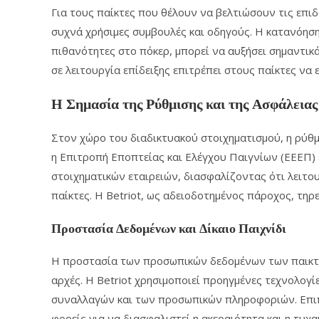
Για τους παίκτες που θέλουν να βελτιώσουν τις επιδ
συχνά χρήσιμες συμβουλές και οδηγούς. Η κατανόηση 
πιθανότητες στο πόκερ, μπορεί να αυξήσει σημαντικ
σε λειτουργία επίδειξης επιτρέπει στους παίκτες να
Η Σημασία της Ρύθμισης και της Ασφάλειας
Στον χώρο του διαδικτυακού στοιχηματισμού, η ρύθμ
η Επιτροπή Εποπτείας και Ελέγχου Παιγνίων (ΕΕΕΠ) 
στοιχηματικών εταιρειών, διασφαλίζοντας ότι λειτ
παίκτες. Η Betriot, ως αδειοδοτημένος πάροχος, τη
Προστασία Δεδομένων και Δίκαιο Παιχνίδι
Η προστασία των προσωπικών δεδομένων των παικτών
αρχές. Η Betriot χρησιμοποιεί προηγμένες τεχνολογ
συναλλαγών και των προσωπικών πληροφοριών. Επιπλ
φορείς για να διασφαλιστεί η ακεραιότητα και η τυ