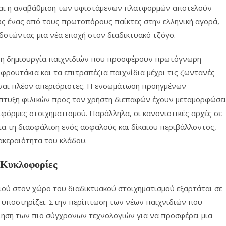
 και η αναβάθμιση των υφιστάμενων πλατφορμών αποτελούν
ως ένας από τους πρωτοπόρους παίκτες στην ελληνική αγορά,
οδοτώντας μια νέα εποχή στον διαδικτυακό τζόγο.
 τη δημιουργία παιχνιδιών που προσφέρουν πρωτόγνωρη
 φρουτάκια και τα επιτραπέζια παιχνίδια μέχρι τις ζωντανές
είναι πλέον απεριόριστες. Η ενσωμάτωση προηγμένων
άπτυξη φιλικών προς τον χρήστη διεπαφών έχουν μεταμορφώσε
τφόρμες στοιχηματισμού. Παράλληλα, οι κανονιστικές αρχές σε
ια τη διασφάλιση ενός ασφαλούς και δίκαιου περιβάλλοντος,
ακεραιότητα του κλάδου.
 Κυκλοφορίες
ιού στον χώρο του διαδικτυακού στοιχηματισμού εξαρτάται σε
 υποστηρίζει. Στην περίπτωση των νέων παιχνιδιών που
οίηση των πιο σύγχρονων τεχνολογιών για να προσφέρει μια