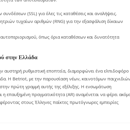
υνδέσεων (SSL) για όλες τις καταθέσεις και αναλήψεις.
τριών τυχαίων αριθμών (RNG) για την εξασφάλιση δίκαιων
αυτοπεριορισμού, όπως όρια καταθέσεων και δυνατότητα
ού στην Ελλάδα
ην αυστηρή ρυθμιστική εποπτεία, διαμορφώνει ένα ελπιδοφόρο
δα. Η Betriot, με την παρουσίαση νέων, καινοτόμων παιχνιδιώ
ι στην πρώτη γραμμή αυτής της εξέλιξης. Η ενσωμάτωση
αι η επαυξημένη πραγματικότητα (AR) αναμένεται να φέρει ακόμ
οσφέροντας στους Έλληνες παίκτες πρωτόγνωρες εμπειρίες