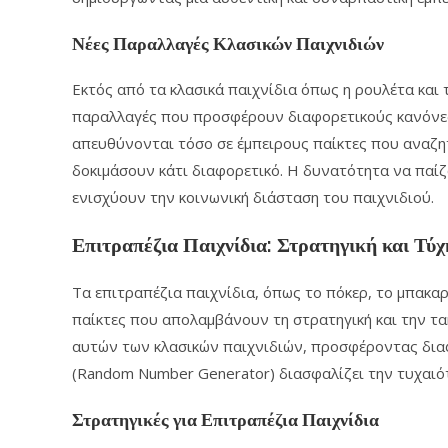
Νέες Παραλλαγές Κλασικών Παιχνιδιών
Εκτός από τα κλασικά παιχνίδια όπως η ρουλέτα και τ
παραλλαγές που προσφέρουν διαφορετικούς κανόνες
απευθύνονται τόσο σε έμπειρους παίκτες που αναζη
δοκιμάσουν κάτι διαφορετικό. Η δυνατότητα να παίζ
ενισχύουν την κοινωνική διάσταση του παιχνιδιού.
Επιτραπέζια Παιχνίδια: Στρατηγική και Τύχ
Τα επιτραπέζια παιχνίδια, όπως το πόκερ, το μπακαρ
παίκτες που απολαμβάνουν τη στρατηγική και την τακτ
αυτών των κλασικών παιχνιδιών, προσφέροντας διαφ
(Random Number Generator) διασφαλίζει την τυχαιότ
Στρατηγικές για Επιτραπέζια Παιχνίδια