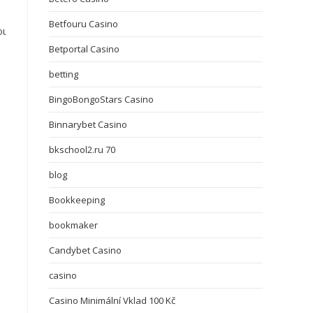
Betfouru Casino
οι
Betportal Casino
betting
BingoBongoStars Casino
Binnarybet Casino
bkschool2.ru 70
blog
Bookkeeping
bookmaker
Candybet Casino
casino
Casino Minimální Vklad 100 Kč