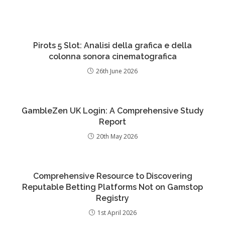
Pirots 5 Slot: Analisi della grafica e della
colonna sonora cinematografica
26th June 2026
GambleZen UK Login: A Comprehensive Study
Report
20th May 2026
Comprehensive Resource to Discovering
Reputable Betting Platforms Not on Gamstop
Registry
1st April 2026