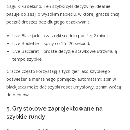
ciągu kilku sekund. Ten szybki cykl decyzyjny idealnie
pasuje do sesji o wysokim napięciu, w której gracze chcą
poczuć dreszcz bez długiego oczekiwania.
Live Blackjack – czas ręki średnio poniżej 2 minut.
Live Roulette – spiny co 15–20 sekund.
Live Baccarat – proste decyzje stawkowe utrzymują
tempo szybkie.
Gracze często korzystają z tych gier jako szybkiego
odświeżenia mentalnego pomiędzy automatami; spin w
blackjacku może dać szybki reset umysłowy, zanim wrócą
do bębnów.
5. Gry stołowe zaprojektowane na
szybkie rundy