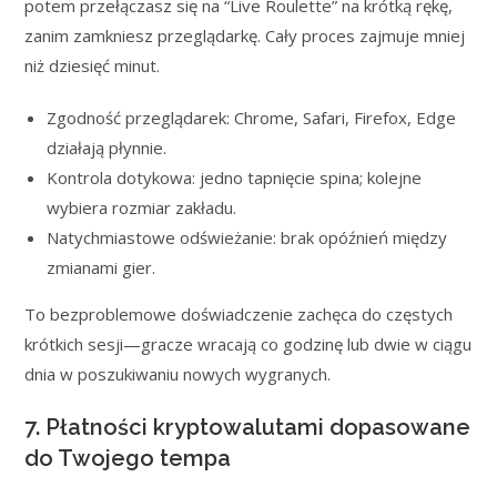
potem przełączasz się na “Live Roulette” na krótką rękę,
zanim zamkniesz przeglądarkę. Cały proces zajmuje mniej
niż dziesięć minut.
Zgodność przeglądarek: Chrome, Safari, Firefox, Edge
działają płynnie.
Kontrola dotykowa: jedno tapnięcie spina; kolejne
wybiera rozmiar zakładu.
Natychmiastowe odświeżanie: brak opóźnień między
zmianami gier.
To bezproblemowe doświadczenie zachęca do częstych
krótkich sesji—gracze wracają co godzinę lub dwie w ciągu
dnia w poszukiwaniu nowych wygranych.
7. Płatności kryptowalutami dopasowane
do Twojego tempa