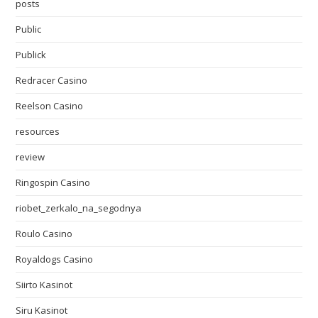
posts
Public
Publick
Redracer Casino
Reelson Casino
resources
review
Ringospin Casino
riobet_zerkalo_na_segodnya
Roulo Casino
Royaldogs Casino
Siirto Kasinot
Siru Kasinot