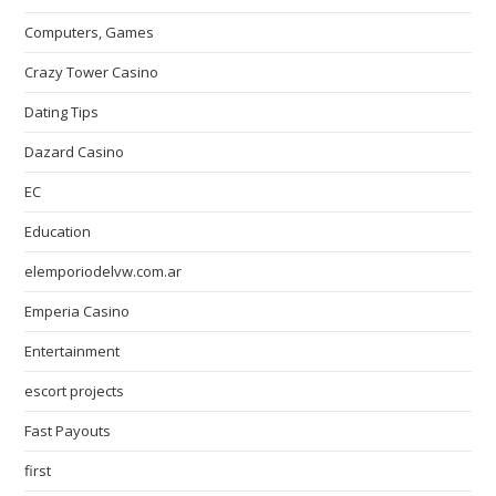
Computers, Games
Crazy Tower Сasino
Dating Tips
Dazard Casino
EC
Education
elemporiodelvw.com.ar
Emperia Casino
Entertainment
escort projects
Fast Payouts
first