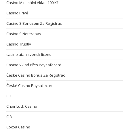
Casino Minimální Vklad 100 Kč
Casino Privé
Casino S Bonusem Za Registraci
Casino S Neterapay
Casino Trustly
casino utan svensk licens
Casino Vklad Přes Paysafecard
České Casino Bonus Za Registraci
České Casino Paysafecard
CH
ChainLuck Casino
CIB
Cocoa Casino