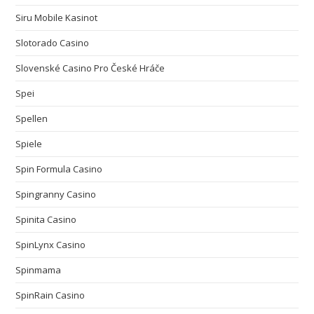
Siru Mobile Kasinot
Slotorado Casino
Slovenské Casino Pro České Hráče
Spei
Spellen
Spiele
Spin Formula Casino
Spingranny Casino
Spinita Casino
SpinLynx Casino
Spinmama
SpinRain Casino