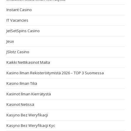
Instant Casino
IT Vacancies
JetSetSpins Casino
Jeux
JSlotz Casino
Kaikki Nettikasinot Malta
Kasino Ilman Rekisteröitymistä 2026 – TOP 3 Suomessa
Kasino Ilman Tiliä
Kasinot Ilman Kierrätystä
Kasinot Netissä
Kasyno Bez Weryfikacji
Kasyno Bez Weryfikacji Kyc