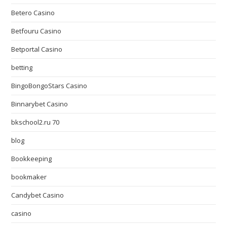
Betero Casino
Betfouru Casino
Betportal Casino
betting
BingoBongoStars Casino
Binnarybet Casino
bkschool2.ru 70
blog
Bookkeeping
bookmaker
Candybet Casino
casino