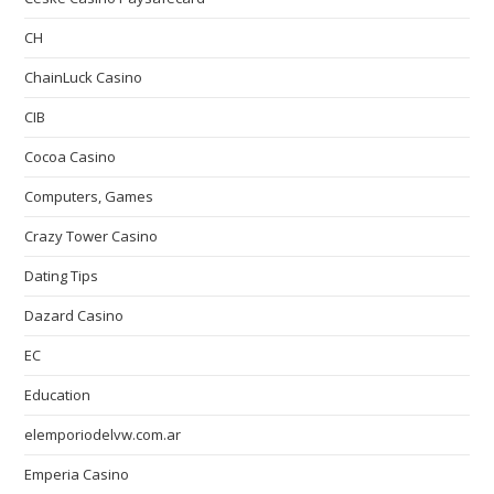
CH
ChainLuck Casino
CIB
Cocoa Casino
Computers, Games
Crazy Tower Сasino
Dating Tips
Dazard Casino
EC
Education
elemporiodelvw.com.ar
Emperia Casino