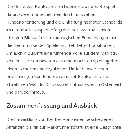
Die Reise von BetiBet ist ein beeindruckendes Beispiel
dafür, wie ein Unternehmen durch Innovation,
Kundenorientierung und die Einhaltung höchster Standards
im Online-Glücksspiel erfolgreich sein kann. Mit einem
stetigen Blick auf die technologischen Entwicklungen und
die Bedürfnisse der Spieler ist BetiBet gut positioniert,
um auch in Zukunft eine führende Rolle auf dem Markt zu
spielen. Die Kombination aus einem breiten Spielangebot,
einem sicheren und regulierten Umfeld sowie einem
erstklassigen Kundenservice macht BetiBet zu einer
attraktiven Wahl für Glücksspiel-Enthusiasten in Österreich
und darüber hinaus.
Zusammenfassung und Ausblick
Die Entwicklung von BetiBet von seinen bescheidenen
Anfängen bis hin zur Marktführerschaft ist eine Geschichte