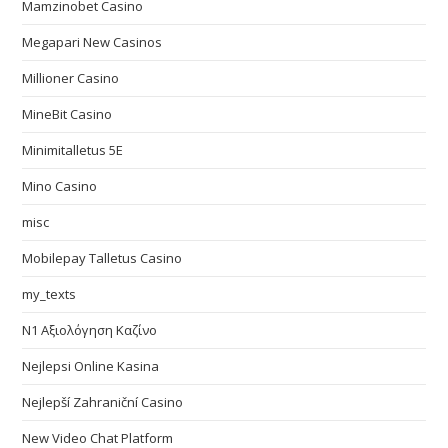
Mamzinobet Casino
Megapari New Casinos
Millioner Casino
MineBit Casino
Minimitalletus 5E
Mino Casino
misc
Mobilepay Talletus Casino
my_texts
N1 Αξιολόγηση Καζίνο
Nejlepsi Online Kasina
Nejlepší Zahraniční Casino
New Video Chat Platform