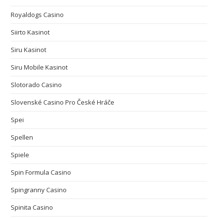
Royaldogs Casino
Siirto Kasinot
Siru Kasinot
Siru Mobile Kasinot
Slotorado Casino
Slovenské Casino Pro České Hráče
Spei
Spellen
Spiele
Spin Formula Casino
Spingranny Casino
Spinita Casino