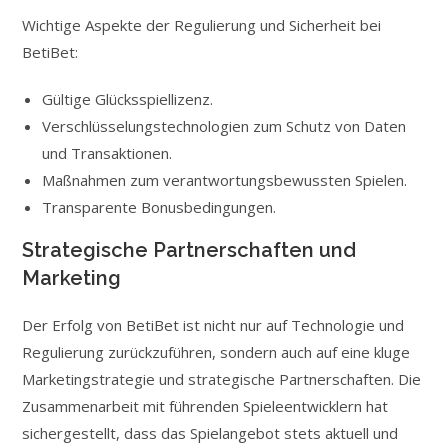
Wichtige Aspekte der Regulierung und Sicherheit bei
BetiBet:
Gültige Glücksspiellizenz.
Verschlüsselungstechnologien zum Schutz von Daten
und Transaktionen.
Maßnahmen zum verantwortungsbewussten Spielen.
Transparente Bonusbedingungen.
Strategische Partnerschaften und
Marketing
Der Erfolg von BetiBet ist nicht nur auf Technologie und
Regulierung zurückzuführen, sondern auch auf eine kluge
Marketingstrategie und strategische Partnerschaften. Die
Zusammenarbeit mit führenden Spieleentwicklern hat
sichergestellt, dass das Spielangebot stets aktuell und