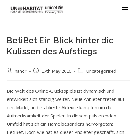
BetiBet Ein Blick hinter die
Kulissen des Aufstiegs
nanor
27th May 2026
Uncategorised
Die Welt des Online-Glücksspiels ist dynamisch und
entwickelt sich ständig weiter. Neue Anbieter treten auf
den Markt, und etablierte Akteure kämpfen um die
Aufmerksamkeit der Spieler. In diesem pulsierenden
Umfeld hat sich ein Name besonders hervorgetan:
BetiBet. Doch wie hat es dieser Anbieter geschafft, sich