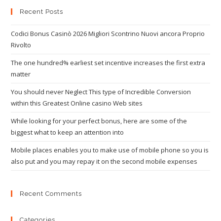
Recent Posts
Codici Bonus Casinò 2026 Migliori Scontrino Nuovi ancora Proprio
Rivolto
The one hundred% earliest set incentive increases the first extra
matter
You should never Neglect This type of Incredible Conversion
within this Greatest Online casino Web sites
While looking for your perfect bonus, here are some of the
biggest what to keep an attention into
Mobile places enables you to make use of mobile phone so you is
also put and you may repay it on the second mobile expenses
Recent Comments
Categories