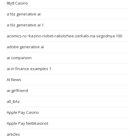
8ty8 Casino
a16z generative ai
a16z generative ai 1
acomics.ru~kazino-riobet-rabotchee-zerkalo-na-segodnya 100
adobe generative ai
ai companion
ai in finance examples 1
AI News
ai-girlfriend
all_BAz
Apple Pay Casino
Apple Pay Nettikasinot
articles