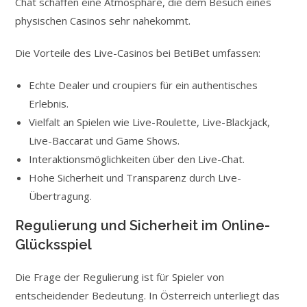
Chat schaffen eine Atmosphäre, die dem Besuch eines
physischen Casinos sehr nahekommt.
Die Vorteile des Live-Casinos bei BetiBet umfassen:
Echte Dealer und croupiers für ein authentisches
Erlebnis.
Vielfalt an Spielen wie Live-Roulette, Live-Blackjack,
Live-Baccarat und Game Shows.
Interaktionsmöglichkeiten über den Live-Chat.
Hohe Sicherheit und Transparenz durch Live-
Übertragung.
Regulierung und Sicherheit im Online-
Glücksspiel
Die Frage der Regulierung ist für Spieler von
entscheidender Bedeutung. In Österreich unterliegt das