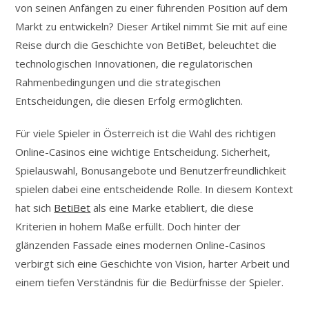
von seinen Anfängen zu einer führenden Position auf dem
Markt zu entwickeln? Dieser Artikel nimmt Sie mit auf eine
Reise durch die Geschichte von BetiBet, beleuchtet die
technologischen Innovationen, die regulatorischen
Rahmenbedingungen und die strategischen
Entscheidungen, die diesen Erfolg ermöglichten.
Für viele Spieler in Österreich ist die Wahl des richtigen
Online-Casinos eine wichtige Entscheidung. Sicherheit,
Spielauswahl, Bonusangebote und Benutzerfreundlichkeit
spielen dabei eine entscheidende Rolle. In diesem Kontext
hat sich
BetiBet
als eine Marke etabliert, die diese
Kriterien in hohem Maße erfüllt. Doch hinter der
glänzenden Fassade eines modernen Online-Casinos
verbirgt sich eine Geschichte von Vision, harter Arbeit und
einem tiefen Verständnis für die Bedürfnisse der Spieler.