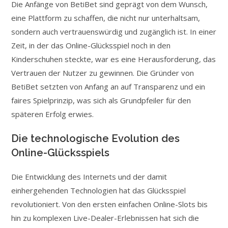
Die Anfänge von BetiBet sind geprägt von dem Wunsch,
eine Plattform zu schaffen, die nicht nur unterhaltsam,
sondern auch vertrauenswürdig und zugänglich ist. In einer
Zeit, in der das Online-Glücksspiel noch in den
Kinderschuhen steckte, war es eine Herausforderung, das
Vertrauen der Nutzer zu gewinnen. Die Gründer von
BetiBet setzten von Anfang an auf Transparenz und ein
faires Spielprinzip, was sich als Grundpfeiler für den
späteren Erfolg erwies.
Die technologische Evolution des
Online-Glücksspiels
Die Entwicklung des Internets und der damit
einhergehenden Technologien hat das Glücksspiel
revolutioniert. Von den ersten einfachen Online-Slots bis
hin zu komplexen Live-Dealer-Erlebnissen hat sich die