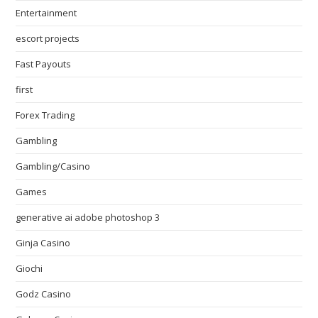
Entertainment
escort projects
Fast Payouts
first
Forex Trading
Gambling
Gambling/Casino
Games
generative ai adobe photoshop 3
Ginja Casino
Giochi
Godz Casino