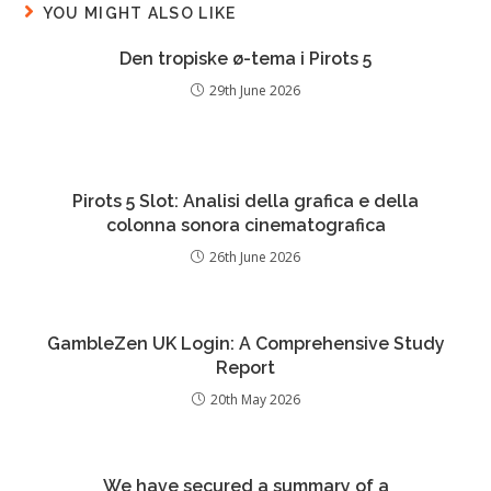
YOU MIGHT ALSO LIKE
Den tropiske ø-tema i Pirots 5
29th June 2026
Pirots 5 Slot: Analisi della grafica e della
colonna sonora cinematografica
26th June 2026
GambleZen UK Login: A Comprehensive Study
Report
20th May 2026
We have secured a summary of a