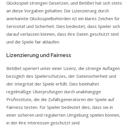
Glücksspiel strengen Gesetzen, und BetiBet hat sich stets
an diese Vorgaben gehalten. Die Lizenzierung durch
anerkannte Glücksspielbehörden ist ein klares Zeichen für
Seriosität und Sicherheit. Dies bedeutet, dass Spieler sich
darauf verlassen können, dass ihre Daten geschützt sind
und die Spiele fair ablaufen.
Lizenzierung und Fairness
BetiBet operiert unter einer Lizenz, die strenge Auflagen
bezüglich des Spielerschutzes, der Datensicherheit und
der Integrität der Spiele erfüllt. Dies beinhaltet
regelmäßige Überprüfungen durch unabhängige
Prüfinstitute, die die Zufallsgeneratoren der Spiele auf
Fairness testen. Für Spieler bedeutet dies, dass sie in
einer sicheren und regulierten Umgebung spielen können,
in der ihre Interessen geschützt sind.