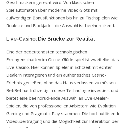
Geschmäckern gerecht wird. Von klassischen
Spielautomaten über moderne Video-Slots mit
aufwendigen Bonusfunktionen bis hin zu Tischspielen wie
Roulette und Blackjack – die Auswahl ist beeindruckend.
Live-Casino: Die Brücke zur Realität
Eine der bedeutendsten technologischen
Errungenschaften im Online-Glücksspiel ist zweifellos das
Live-Casino. Hier können Spieler in Echtzeit mit echten
Dealern interagieren und ein authentisches Casino-
Erlebnis genießen, ohne das Haus verlassen zu müssen.
BetiBet hat frühzeitig in diese Technologie investiert und
bietet eine beeindruckende Auswahl an Live-Dealer-
Spielen, die von professionellen Anbietern wie Evolution
Gaming und Pragmatic Play stammen. Die hochauflösende
Videoübertragung und die Möglichkeit zur Interaktion per