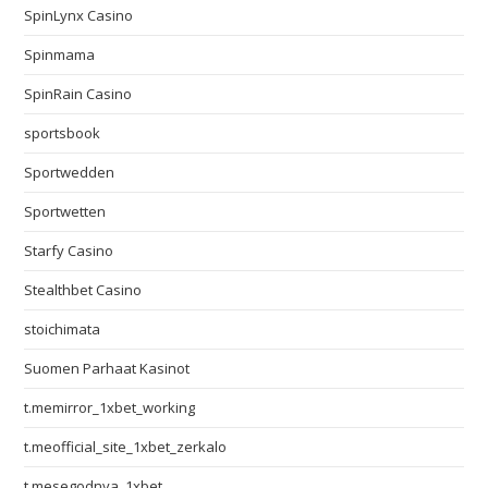
SpinLynx Casino
Spinmama
SpinRain Casino
sportsbook
Sportwedden
Sportwetten
Starfy Casino
Stealthbet Casino
stoichimata
Suomen Parhaat Kasinot
t.memirror_1xbet_working
t.meofficial_site_1xbet_zerkalo
t.mesegodnya_1xbet